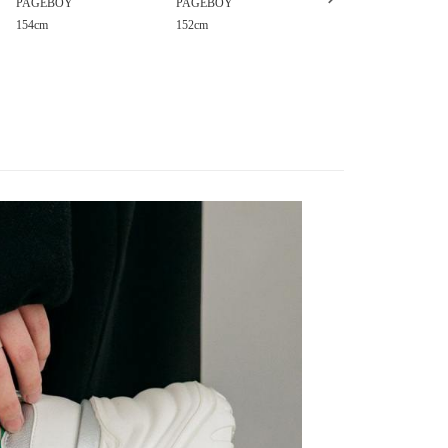
：只要手機號碼，簡訊認證，即可結帳。
PAGEBOY
PAGEBOY
PAGEBOY
評估內容。
：先確認商品／服務後，再付款。
154cm
152cm
152cm
式說明】
0，滿NT$1,500(含以上)免運費
項不併入電信帳單，「大哥付你分期」於每月結算日後寄送繳費提
EE先享後付」結帳流程】
方式選擇「AFTEE先享後付」後，將跳轉至「AFTEE先享後
訊連結打開帳單後，可選擇「超商條碼／台灣大直營門市／銀行轉
頁面，進行簡訊認證並確認金額後，即可完成結帳。
／iPASS MONEY」等通路繳費。
成立數日內，您將收到繳費通知簡訊。
費通知簡訊後14天內，點擊此簡訊中的連結，可透過四大超商
項】
網路銀行／等多元方式進行付款，方視為交易完成。
係由「台灣大哥大股份有限公司」（以下簡稱本公司）所提供，讓
：結帳手續完成當下不需立刻繳費，但若您需要取消訂單，請聯
易時，得透過本服務購買商品或服務，並由商店將買賣／分期付
的店家。未經商家同意取消之訂單仍視為有效，需透過AFTEE
金債權讓與本公司後，依約使用本公司帳單繳交帳款。
繳納相關費用。
意付款使用「大哥付你分期」之契約關係目的，商店將以您的個人
否成功請以「AFTEE先享後付 」之結帳頁面顯示為準，若有關於
含姓名、電話或地址）提供予台灣大哥大進項蒐集、處理及利
功／繳費後需取消欲退款等相關疑問，請聯繫「AFTEE先享後
公司與您本人進行分期帳單所需資料之確認、核對及更正。
援中心」
https://netprotections.freshdesk.com/support/home
戶服務條款，請詳閱以下連結：
https://oppay.tw/userRule
項】
恩沛科技股份有限公司提供之「AFTEE先享後付」服務完成之
依本服務之必要範圍內提供個人資料，並將交易相關給付款項請
讓予恩沛科技股份有限公司。
個人資料處理事宜，請瀏覽以下網址：
https://aftee.tw/terms/#terms3
年的使用者請事先徵得法定代理人或監護人之同意方可使用
E先享後付」，若未經同意申辦者引起之損失，本公司不負相關責
AFTEE先享後付」時，將依據個別帳號之用戶狀況，依本公司