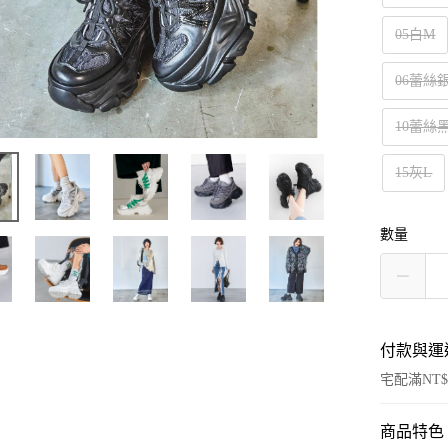
05白M
06蕾絲
10蕾絲
15灰L
數量
付款與運
宅配滿NT$
商品特色
付款方式