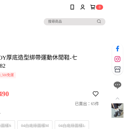
0
BOY厚底造型綁帶運動休閒鞋-七
82
,500免運
490
已賣出：65件
寸
綠圖樣S
04白底綠圖樣M
04白底綠圖樣L