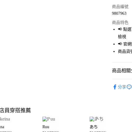
信用卡一
商品編號
9807963
LINE Pay
商品特色
Apple Pay
📢 
檢視
街口支付
📢 
悠遊付
商品貨號
Google Pay
商品相關分
全盈+PAY
大哥付你
PAGEBOY
分享
相關說明
OUTLET
【大哥付
AFTEE先
1.本服務
PAGEBOY
2.付款方
相關說明
店員穿搭推薦
流程，驗
女裝
配
【關於「A
完成交易
AFTEE
3.實際核
便利好安
運送方式
4.訂單成
ina
Ruu
あち
１．簡單
消。如遇