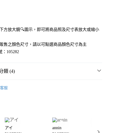
次付款
點選下方放大鏡🔍圖示，即可將商品照及尺寸表放大或縮小
官網販售之顏色尺寸，請以可點選商品顏色尺寸為主
：105282
類 (4)
分期
⭐ OUTLET SALE出清 ⭐
客服
女裝
你分期使用說明】
享後付
由台灣大哥大提供，台灣大哥大用戶可立即使用無須另外申請。
女裝
配件
鞋
式選擇「大哥付你分期」，訂單成立後會自動跳轉到大哥付的交易
證手機門號後，選擇欲分期的期數、繳款截止日，確認付款後即
件
鞋
休閒鞋、運動鞋
FTEE先享後付」】
。
先享後付是「在收到商品之後才付款」的支付方式。 讓您購物簡單
准額度、可分期數及費用金額請依後續交易確認頁面所載為準。
心！
立30分鐘內，如未前往確認交易或遇審核未通過，訂單將自動取
アイ
annin
annin
：不需註冊會員、不需綁卡、不需儲值。
「轉專審核」未通過狀況，表示未達大哥付你分期系統評分，恕