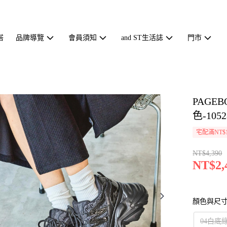
搭
品牌導覽
會員須知
and ST生活誌
門市
PAGE
色-1052
宅配滿NT$1
NT$4,390
NT$2,
顏色與尺
04白底