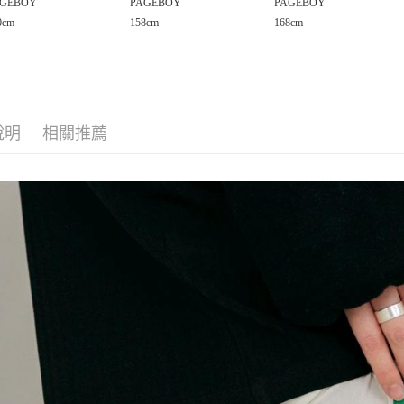
GEBOY
PAGEBOY
PAGEBOY
２．便利
宅配
無法說明
３．安心
0cm
158cm
168cm
【繳款方
每筆NT$8
1.分期款
【「AFT
醒簡訊。
１．於結帳
2.透過簡
付」結帳
帳／街口支付
２．訂單
３．收到繳
【注意事
說明
相關推薦
／ATM／
1.本服務
※ 請注意
用戶於交
絡購買商品
款買賣價
先享後付
2.基於同
※ 交易是
資料（包
是否繳費成
用，由本
付客戶支
3.完整用
【注意事
１．透過由
交易，需
求債權轉
２．關於
３．未成
「AFTE
任。
４．使用「