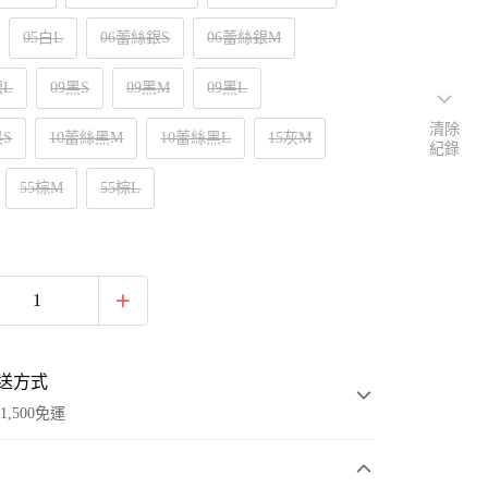
05白L
06蕾絲銀S
06蕾絲銀M
銀L
09黑S
09黑M
09黑L
清除
黑S
10蕾絲黑M
10蕾絲黑L
15灰M
紀錄
55棕M
55棕L
送方式
1,500免運