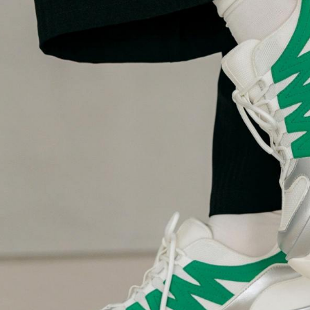
即時審查
結果請求
５．嚴禁
形，恩沛
動。