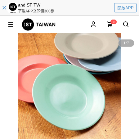
and ST TW
開啟APP
下載APP立即領300券
0
1
/
7