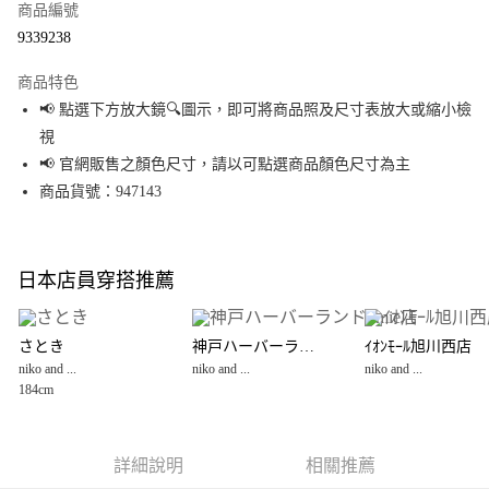
商品編號
超商取貨付款
9339238
LINE Pay
商品特色
Apple Pay
📢 點選下方放大鏡🔍圖示，即可將商品照及尺寸表放大或縮小檢
視
街口支付
📢 官網販售之顏色尺寸，請以可點選商品顏色尺寸為主
悠遊付
商品貨號：947143
Google Pay
全盈+PAY
日本店員穿搭推薦
大哥付你分期
相關說明
さとき
神戸ハーバーランドumie店
ｲｵﾝﾓｰﾙ旭川西店
【大哥付你分期使用說明】
niko and ...
niko and ...
niko and ...
AFTEE先享後付
1.本服務由台灣大哥大提供，台灣大哥大用戶可立即使用無須另外申請。
184cm
2.付款方式選擇「大哥付你分期」，訂單成立後會自動跳轉到大哥付的交易
相關說明
流程，驗證手機門號後，選擇欲分期的期數、繳款截止日，確認付款後即完
【關於「AFTEE先享後付」】
成交易。
AFTEE先享後付是「在收到商品之後才付款」的支付方式。 讓您購物簡單便
運送方式
3.實際核准額度、可分期數及費用金額請依後續交易確認頁面所載為準。
利好安心！
詳細說明
相關推薦
4.訂單成立30分鐘內，如未前往確認交易或遇審核未通過，訂單將自動取
１．簡單：不需註冊會員、不需綁卡、不需儲值。