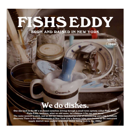
全家 取貨付款
消。如遇「轉專審核」未通過狀況，表示未達大哥付你分期系統評分，恕無
２．便利：只要手機號碼，簡訊認證，即可結帳。
法說明評估內容。
每筆NT$80，滿NT$1,500(含以上)免運費
３．安心：先確認商品／服務後，再付款。
【繳款方式說明】
1.分期款項不併入電信帳單，「大哥付你分期」於每月結算日後寄送繳費提
付款後 全家取貨
【「AFTEE先享後付」結帳流程】
醒簡訊。
１．於結帳方式選擇「AFTEE先享後付」後，將跳轉至「AFTEE先享後付」
每筆NT$80，滿NT$1,500(含以上)免運費
2.透過簡訊連結打開帳單後，可選擇「超商條碼／台灣大直營門市／銀行轉
結帳頁面，進行簡訊認證並確認金額後，即可完成結帳。
帳／街口支付／iPASS MONEY」等通路繳費。
２．訂單成立數日內，您將收到繳費通知簡訊。
7-11 取貨付款
３．收到繳費通知簡訊後14天內，點擊此簡訊中的連結，可透過四大超商／
【注意事項】
每筆NT$80，滿NT$1,500(含以上)免運費
ATM／網路銀行／等多元方式進行付款，方視為交易完成。
1.本服務係由「台灣大哥大股份有限公司」（以下簡稱本公司）所提供，讓
※ 請注意：結帳手續完成當下不需立刻繳費，但若您需要取消訂單，請聯絡
用戶於交易時，得透過本服務購買商品或服務，並由商店將買賣／分期付款
付款後 7-11取貨
購買商品的店家。未經商家同意取消之訂單仍視為有效，需透過AFTEE先享
買賣價金債權讓與本公司後，依約使用本公司帳單繳交帳款。
後付繳納相關費用。
每筆NT$80，滿NT$1,500(含以上)免運費
2.基於同意付款使用「大哥付你分期」之契約關係目的，商店將以您的個人
※ 交易是否成功請以「AFTEE先享後付 」之結帳頁面顯示為準，若有關於
資料（包含姓名、電話或地址）提供予台灣大哥大進項蒐集、處理及利用，
是否繳費成功／繳費後需取消欲退款等相關疑問，請聯繫「AFTEE先享後付
宅配
由本公司與您本人進行分期帳單所需資料之確認、核對及更正。
客戶支援中心」
https://netprotections.freshdesk.com/support/home
3.完整用戶服務條款，請詳閱以下連結：
https://oppay.tw/userRule
每筆NT$80，滿NT$1,500(含以上)免運費
【注意事項】
１．透過由恩沛科技股份有限公司提供之「AFTEE先享後付」服務完成之交
易，需依本服務之必要範圍內提供個人資料，並將交易相關給付款項請求債
權轉讓予恩沛科技股份有限公司。
２．關於個人資料處理事宜，請瀏覽以下網址：
https://aftee.tw/terms/#terms3
３．未成年的使用者請事先徵得法定代理人或監護人之同意方可使用
「AFTEE先享後付」，若未經同意申辦者引起之損失，本公司不負相關責
任。
４．使用「AFTEE先享後付」時，將依據個別帳號之用戶狀況，依本公司即