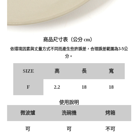
商品尺寸表（公分 cm）
依環境因素與丈量方式不同而產生些許誤差，合理誤差範圍為3-5公
分。
高
長
寬
SIZE
F
2.2
18
18
使用說明
微波爐
洗碗機
烤箱
可
可
不可