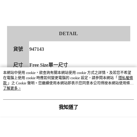
DETAIL
貨號
947143
尺寸
Free Size單一尺寸
本網站中使用 cookie，欲查詢有關本網站使用 cookie 方式之詳情，及若您不希望
在電腦上使用 cookie 時應如何變更電腦的 cookie 設定，請參閱本網站「
00橘紅 / 01薄荷綠 / 02天藍 / 03藍綠
隱私權條
顏色
04藕粉 / 05卡其
款
」之 Cookie 聲明。您繼續使用本網站即表示您同意本公司得按本網站使用條款
之 Cookie 聲明使用 cookie。
了解更多 >
成分
瓷器
我知道了
重量
約 460g
產地
CHINA