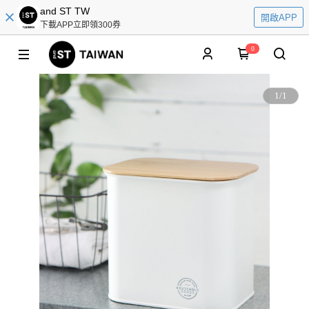
and ST TW
開啟APP
下載APP立即領300券
0
1
/
1