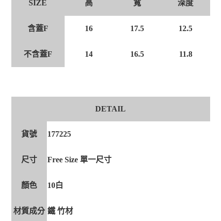
高
寬
深度
SIZE
含蓋F
16
17.5
12.5
不含蓋F
14
16.5
11.8
DETAIL
貨號
177225
尺寸
Free Size 單一尺寸
顏色
10白
材質成分
鐵 竹材