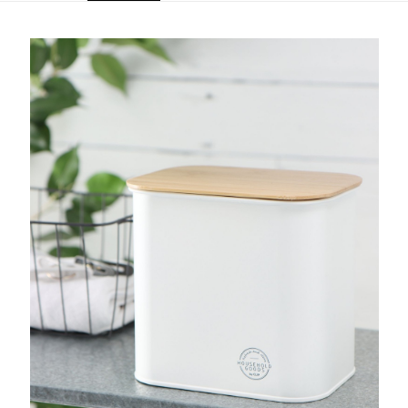
全家 取貨付款
消。如遇「轉專審核」未通過狀況，表示未達大哥付你分期系統評分，恕無
２．便利：只要手機號碼，簡訊認證，即可結帳。
法說明評估內容。
每筆NT$80，滿NT$1,500(含以上)免運費
３．安心：先確認商品／服務後，再付款。
【繳款方式說明】
1.分期款項不併入電信帳單，「大哥付你分期」於每月結算日後寄送繳費提
付款後 全家取貨
【「AFTEE先享後付」結帳流程】
醒簡訊。
１．於結帳方式選擇「AFTEE先享後付」後，將跳轉至「AFTEE先享後付」
每筆NT$80，滿NT$1,500(含以上)免運費
2.透過簡訊連結打開帳單後，可選擇「超商條碼／台灣大直營門市／銀行轉
結帳頁面，進行簡訊認證並確認金額後，即可完成結帳。
帳／街口支付／iPASS MONEY」等通路繳費。
２．訂單成立數日內，您將收到繳費通知簡訊。
7-11 取貨付款
３．收到繳費通知簡訊後14天內，點擊此簡訊中的連結，可透過四大超商／
【注意事項】
每筆NT$80，滿NT$1,500(含以上)免運費
ATM／網路銀行／等多元方式進行付款，方視為交易完成。
1.本服務係由「台灣大哥大股份有限公司」（以下簡稱本公司）所提供，讓
※ 請注意：結帳手續完成當下不需立刻繳費，但若您需要取消訂單，請聯絡
用戶於交易時，得透過本服務購買商品或服務，並由商店將買賣／分期付款
付款後 7-11取貨
購買商品的店家。未經商家同意取消之訂單仍視為有效，需透過AFTEE先享
買賣價金債權讓與本公司後，依約使用本公司帳單繳交帳款。
後付繳納相關費用。
每筆NT$80，滿NT$1,500(含以上)免運費
2.基於同意付款使用「大哥付你分期」之契約關係目的，商店將以您的個人
※ 交易是否成功請以「AFTEE先享後付 」之結帳頁面顯示為準，若有關於
資料（包含姓名、電話或地址）提供予台灣大哥大進項蒐集、處理及利用，
是否繳費成功／繳費後需取消欲退款等相關疑問，請聯繫「AFTEE先享後付
宅配
由本公司與您本人進行分期帳單所需資料之確認、核對及更正。
客戶支援中心」
https://netprotections.freshdesk.com/support/home
3.完整用戶服務條款，請詳閱以下連結：
https://oppay.tw/userRule
每筆NT$80，滿NT$1,500(含以上)免運費
【注意事項】
１．透過由恩沛科技股份有限公司提供之「AFTEE先享後付」服務完成之交
易，需依本服務之必要範圍內提供個人資料，並將交易相關給付款項請求債
權轉讓予恩沛科技股份有限公司。
２．關於個人資料處理事宜，請瀏覽以下網址：
https://aftee.tw/terms/#terms3
３．未成年的使用者請事先徵得法定代理人或監護人之同意方可使用
「AFTEE先享後付」，若未經同意申辦者引起之損失，本公司不負相關責
任。
４．使用「AFTEE先享後付」時，將依據個別帳號之用戶狀況，依本公司即