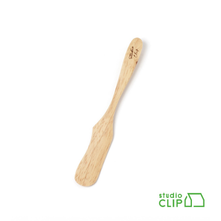
4.訂單成立30分鐘內，如未前往確認交易或遇審核未通過，訂單將自動取
１．簡單：不需註冊會員、不需綁卡、不需儲值。
全家 取貨付款
消。如遇「轉專審核」未通過狀況，表示未達大哥付你分期系統評分，恕無
２．便利：只要手機號碼，簡訊認證，即可結帳。
法說明評估內容。
每筆NT$80，滿NT$888(含以上)免運費
３．安心：先確認商品／服務後，再付款。
【繳款方式說明】
1.分期款項不併入電信帳單，「大哥付你分期」於每月結算日後寄送繳費提
付款後 全家取貨
【「AFTEE先享後付」結帳流程】
醒簡訊。
１．於結帳方式選擇「AFTEE先享後付」後，將跳轉至「AFTEE先享後付」
每筆NT$80，滿NT$888(含以上)免運費
2.透過簡訊連結打開帳單後，可選擇「超商條碼／台灣大直營門市／銀行轉
結帳頁面，進行簡訊認證並確認金額後，即可完成結帳。
帳／街口支付／iPASS MONEY」等通路繳費。
２．訂單成立數日內，您將收到繳費通知簡訊。
7-11 取貨付款
３．收到繳費通知簡訊後14天內，點擊此簡訊中的連結，可透過四大超商／
【注意事項】
每筆NT$80，滿NT$1,500(含以上)免運費
ATM／網路銀行／等多元方式進行付款，方視為交易完成。
1.本服務係由「台灣大哥大股份有限公司」（以下簡稱本公司）所提供，讓
※ 請注意：結帳手續完成當下不需立刻繳費，但若您需要取消訂單，請聯絡
用戶於交易時，得透過本服務購買商品或服務，並由商店將買賣／分期付款
付款後 7-11取貨
購買商品的店家。未經商家同意取消之訂單仍視為有效，需透過AFTEE先享
買賣價金債權讓與本公司後，依約使用本公司帳單繳交帳款。
後付繳納相關費用。
每筆NT$80，滿NT$1,500(含以上)免運費
2.基於同意付款使用「大哥付你分期」之契約關係目的，商店將以您的個人
※ 交易是否成功請以「AFTEE先享後付 」之結帳頁面顯示為準，若有關於
資料（包含姓名、電話或地址）提供予台灣大哥大進項蒐集、處理及利用，
是否繳費成功／繳費後需取消欲退款等相關疑問，請聯繫「AFTEE先享後付
宅配
由本公司與您本人進行分期帳單所需資料之確認、核對及更正。
客戶支援中心」
https://netprotections.freshdesk.com/support/home
3.完整用戶服務條款，請詳閱以下連結：
https://oppay.tw/userRule
每筆NT$80，滿NT$1,500(含以上)免運費
【注意事項】
１．透過由恩沛科技股份有限公司提供之「AFTEE先享後付」服務完成之交
易，需依本服務之必要範圍內提供個人資料，並將交易相關給付款項請求債
權轉讓予恩沛科技股份有限公司。
２．關於個人資料處理事宜，請瀏覽以下網址：
https://aftee.tw/terms/#terms3
３．未成年的使用者請事先徵得法定代理人或監護人之同意方可使用
「AFTEE先享後付」，若未經同意申辦者引起之損失，本公司不負相關責
任。