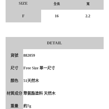
SIZE
全長
寬
F
16
2.2
DETAIL
貨號
882059
尺寸
Free Size 單一尺寸
顏色
51天然木
材質成分
聚氨酯塗料 天然木
重量
約7g