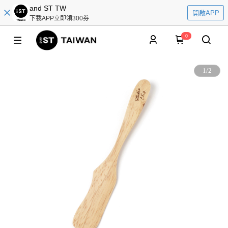
and ST TW
開啟APP
下載APP立即領300券
0
1
/
2