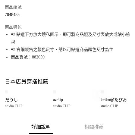
商品編號
超商取貨付款
7048485
LINE Pay
商品特色
Apple Pay
📢 點選下方放大鏡🔍圖示，即可將商品照及尺寸表放大或縮小檢
視
街口支付
📢 官網販售之顏色尺寸，請以可點選商品顏色尺寸為主
悠遊付
商品貨號：882059
Google Pay
全盈+PAY
日本店員穿搭推薦
大哥付你分期
相關說明
だうし
azelip
keiko＠たぴお
【大哥付你分期使用說明】
studio CLIP
studio CLIP
studio CLIP
AFTEE先享後付
1.本服務由台灣大哥大提供，台灣大哥大用戶可立即使用無須另外申請。
2.付款方式選擇「大哥付你分期」，訂單成立後會自動跳轉到大哥付的交易
相關說明
流程，驗證手機門號後，選擇欲分期的期數、繳款截止日，確認付款後即完
【關於「AFTEE先享後付」】
成交易。
詳細說明
相關推薦
AFTEE先享後付是「在收到商品之後才付款」的支付方式。 讓您購物簡單便
運送方式
3.實際核准額度、可分期數及費用金額請依後續交易確認頁面所載為準。
利好安心！