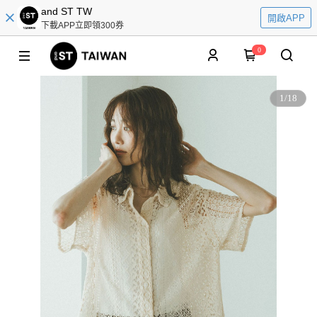
and ST TW
開啟APP
下載APP立即領300券
0
1
/
18