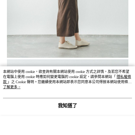
本網站中使用 cookie，欲查詢有關本網站使用 cookie 方式之詳情，及若您不希望
在電腦上使用 cookie 時應如何變更電腦的 cookie 設定，請參閱本網站「
隱私權條
款
」之 Cookie 聲明。您繼續使用本網站即表示您同意本公司得按本網站使用條款
之 Cookie 聲明使用 cookie。
了解更多 >
我知道了