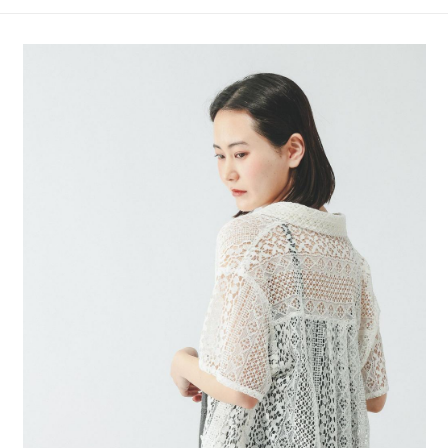
4.訂單成立30分鐘內，如未前往確認交易或遇審核未通過，訂單將自動取
１．簡單：不需註冊會員、不需綁卡、不需儲值。
全家 取貨付款
消。如遇「轉專審核」未通過狀況，表示未達大哥付你分期系統評分，恕無
２．便利：只要手機號碼，簡訊認證，即可結帳。
法說明評估內容。
每筆NT$80，滿NT$888(含以上)免運費
３．安心：先確認商品／服務後，再付款。
【繳款方式說明】
1.分期款項不併入電信帳單，「大哥付你分期」於每月結算日後寄送繳費提
付款後 全家取貨
【「AFTEE先享後付」結帳流程】
醒簡訊。
１．於結帳方式選擇「AFTEE先享後付」後，將跳轉至「AFTEE先享後付」
每筆NT$80，滿NT$888(含以上)免運費
2.透過簡訊連結打開帳單後，可選擇「超商條碼／台灣大直營門市／銀行轉
結帳頁面，進行簡訊認證並確認金額後，即可完成結帳。
帳／街口支付／iPASS MONEY」等通路繳費。
２．訂單成立數日內，您將收到繳費通知簡訊。
7-11 取貨付款
３．收到繳費通知簡訊後14天內，點擊此簡訊中的連結，可透過四大超商／
【注意事項】
每筆NT$80，滿NT$1,500(含以上)免運費
ATM／網路銀行／等多元方式進行付款，方視為交易完成。
1.本服務係由「台灣大哥大股份有限公司」（以下簡稱本公司）所提供，讓
※ 請注意：結帳手續完成當下不需立刻繳費，但若您需要取消訂單，請聯絡
用戶於交易時，得透過本服務購買商品或服務，並由商店將買賣／分期付款
付款後 7-11取貨
購買商品的店家。未經商家同意取消之訂單仍視為有效，需透過AFTEE先享
買賣價金債權讓與本公司後，依約使用本公司帳單繳交帳款。
後付繳納相關費用。
每筆NT$80，滿NT$1,500(含以上)免運費
2.基於同意付款使用「大哥付你分期」之契約關係目的，商店將以您的個人
※ 交易是否成功請以「AFTEE先享後付 」之結帳頁面顯示為準，若有關於
資料（包含姓名、電話或地址）提供予台灣大哥大進項蒐集、處理及利用，
是否繳費成功／繳費後需取消欲退款等相關疑問，請聯繫「AFTEE先享後付
宅配
由本公司與您本人進行分期帳單所需資料之確認、核對及更正。
客戶支援中心」
https://netprotections.freshdesk.com/support/home
3.完整用戶服務條款，請詳閱以下連結：
https://oppay.tw/userRule
每筆NT$80，滿NT$1,500(含以上)免運費
【注意事項】
１．透過由恩沛科技股份有限公司提供之「AFTEE先享後付」服務完成之交
易，需依本服務之必要範圍內提供個人資料，並將交易相關給付款項請求債
權轉讓予恩沛科技股份有限公司。
２．關於個人資料處理事宜，請瀏覽以下網址：
https://aftee.tw/terms/#terms3
３．未成年的使用者請事先徵得法定代理人或監護人之同意方可使用
「AFTEE先享後付」，若未經同意申辦者引起之損失，本公司不負相關責
任。