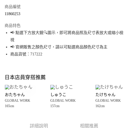
商品編號
超商取貨付款
11860253
LINE Pay
商品特色
Apple Pay
📢 點選下方放大鏡🔍圖示，即可將商品照及尺寸表放大或縮小檢
視
街口支付
📢 官網販售之顏色尺寸，請以可點選商品顏色尺寸為主
悠遊付
商品貨號：717222
Google Pay
全盈+PAY
日本店員穿搭推薦
大哥付你分期
相關說明
おたちゃん
しゅうこ
たけちゃん
【大哥付你分期使用說明】
GLOBAL WORK
GLOBAL WORK
GLOBAL WORK
AFTEE先享後付
1.本服務由台灣大哥大提供，台灣大哥大用戶可立即使用無須另外申請。
165cm
157cm
162cm
2.付款方式選擇「大哥付你分期」，訂單成立後會自動跳轉到大哥付的交易
相關說明
流程，驗證手機門號後，選擇欲分期的期數、繳款截止日，確認付款後即完
【關於「AFTEE先享後付」】
成交易。
AFTEE先享後付是「在收到商品之後才付款」的支付方式。 讓您購物簡單便
運送方式
3.實際核准額度、可分期數及費用金額請依後續交易確認頁面所載為準。
利好安心！
詳細說明
相關推薦