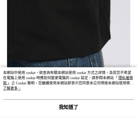
本網站中使用 cookie，欲查詢有關本網站使用 cookie 方式之詳情，及若您不希望
在電腦上使用 cookie 時應如何變更電腦的 cookie 設定，請參閱本網站「
隱私權條
款
」之 Cookie 聲明。您繼續使用本網站即表示您同意本公司得按本網站使用條款
之 Cookie 聲明使用 cookie。
了解更多 >
我知道了