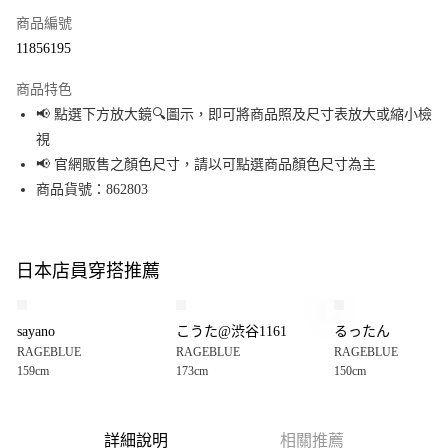
商品編號
超商取貨付款
11856195
LINE Pay
商品特色
Apple Pay
📢 點選下方放大鏡🔍圖示，即可將商品照及尺寸表放大或縮小檢
視
街口支付
📢 官網販售之顏色尺寸，請以可點選商品顏色尺寸為主
悠遊付
商品貨號：862803
Google Pay
全盈+PAY
日本店員穿搭推薦
大哥付你分期
相關說明
sayano
こうた@渋谷1161
るったん
【大哥付你分期使用說明】
RAGEBLUE
RAGEBLUE
RAGEBLUE
AFTEE先享後付
1.本服務由台灣大哥大提供，台灣大哥大用戶可立即使用無須另外申請。
159cm
173cm
150cm
2.付款方式選擇「大哥付你分期」，訂單成立後會自動跳轉到大哥付的交易
相關說明
流程，驗證手機門號後，選擇欲分期的期數、繳款截止日，確認付款後即完
【關於「AFTEE先享後付」】
成交易。
AFTEE先享後付是「在收到商品之後才付款」的支付方式。 讓您購物簡單便
運送方式
3.實際核准額度、可分期數及費用金額請依後續交易確認頁面所載為準。
利好安心！
詳細說明
相關推薦