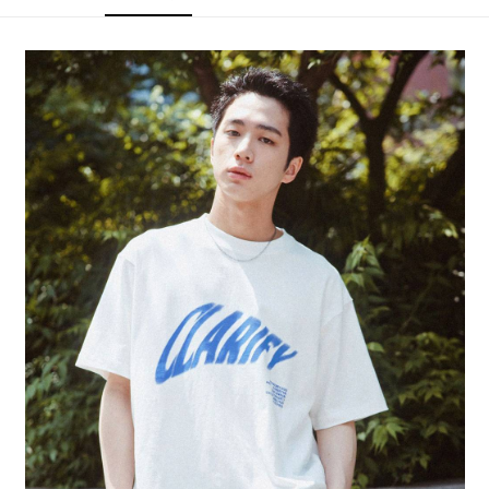
4.訂單成立30分鐘內，如未前往確認交易或遇審核未通過，訂單將自動取
１．簡單：不需註冊會員、不需綁卡、不需儲值。
全家 取貨付款
消。如遇「轉專審核」未通過狀況，表示未達大哥付你分期系統評分，恕無
２．便利：只要手機號碼，簡訊認證，即可結帳。
法說明評估內容。
每筆NT$80，滿NT$1,500(含以上)免運費
３．安心：先確認商品／服務後，再付款。
【繳款方式說明】
1.分期款項不併入電信帳單，「大哥付你分期」於每月結算日後寄送繳費提
付款後 全家取貨
【「AFTEE先享後付」結帳流程】
醒簡訊。
１．於結帳方式選擇「AFTEE先享後付」後，將跳轉至「AFTEE先享後付」
每筆NT$80，滿NT$1,500(含以上)免運費
2.透過簡訊連結打開帳單後，可選擇「超商條碼／台灣大直營門市／銀行轉
結帳頁面，進行簡訊認證並確認金額後，即可完成結帳。
帳／街口支付／iPASS MONEY」等通路繳費。
２．訂單成立數日內，您將收到繳費通知簡訊。
7-11 取貨付款
３．收到繳費通知簡訊後14天內，點擊此簡訊中的連結，可透過四大超商／
【注意事項】
每筆NT$80，滿NT$1,500(含以上)免運費
ATM／網路銀行／等多元方式進行付款，方視為交易完成。
1.本服務係由「台灣大哥大股份有限公司」（以下簡稱本公司）所提供，讓
※ 請注意：結帳手續完成當下不需立刻繳費，但若您需要取消訂單，請聯絡
用戶於交易時，得透過本服務購買商品或服務，並由商店將買賣／分期付款
付款後 7-11取貨
購買商品的店家。未經商家同意取消之訂單仍視為有效，需透過AFTEE先享
買賣價金債權讓與本公司後，依約使用本公司帳單繳交帳款。
後付繳納相關費用。
每筆NT$80，滿NT$1,500(含以上)免運費
2.基於同意付款使用「大哥付你分期」之契約關係目的，商店將以您的個人
※ 交易是否成功請以「AFTEE先享後付 」之結帳頁面顯示為準，若有關於
資料（包含姓名、電話或地址）提供予台灣大哥大進項蒐集、處理及利用，
是否繳費成功／繳費後需取消欲退款等相關疑問，請聯繫「AFTEE先享後付
宅配
由本公司與您本人進行分期帳單所需資料之確認、核對及更正。
客戶支援中心」
https://netprotections.freshdesk.com/support/home
3.完整用戶服務條款，請詳閱以下連結：
https://oppay.tw/userRule
每筆NT$80，滿NT$1,500(含以上)免運費
【注意事項】
１．透過由恩沛科技股份有限公司提供之「AFTEE先享後付」服務完成之交
易，需依本服務之必要範圍內提供個人資料，並將交易相關給付款項請求債
權轉讓予恩沛科技股份有限公司。
２．關於個人資料處理事宜，請瀏覽以下網址：
https://aftee.tw/terms/#terms3
３．未成年的使用者請事先徵得法定代理人或監護人之同意方可使用
「AFTEE先享後付」，若未經同意申辦者引起之損失，本公司不負相關責
任。