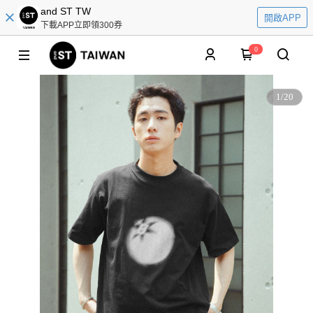
and ST TW
開啟APP
下載APP立即領300券
0
1
/
20