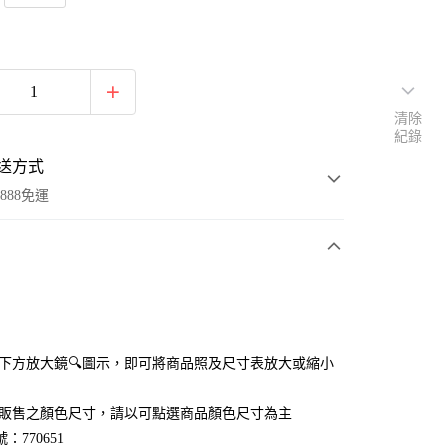
清除
紀錄
送方式
888免運
次付款
付款
點選下方放大鏡🔍圖示，即可將商品照及尺寸表放大或縮小
官網販售之顏色尺寸，請以可點選商品顏色尺寸為主
：770651