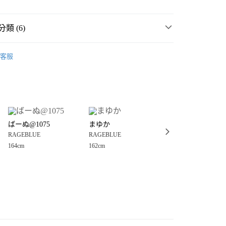
類 (6)
E
☀️ 2026・夏裝新登場 🌴
客服
・夏裝新登場 🌴
RAGEBLUE
分期
MMER SALE ↘️
RAGEBLUE
你分期使用說明】
享後付
由台灣大哥大提供，台灣大哥大用戶可立即使用無須另外申請。
E
🈹 FINAL SALE 4折起 ↘️
式選擇「大哥付你分期」，訂單成立後會自動跳轉到大哥付的交易
E
女裝
洋裝、連身裙、連身褲
證手機門號後，選擇欲分期的期數、繳款截止日，確認付款後即
FTEE先享後付」】
。
ばーぬ@1075
まゆか
sayano
先享後付是「在收到商品之後才付款」的支付方式。 讓您購物簡單
裝、連身裙、連身褲
洋裝、連身裙
准額度、可分期數及費用金額請依後續交易確認頁面所載為準。
RAGEBLUE
RAGEBLUE
RAGEBLUE
心！
立30分鐘內，如未前往確認交易或遇審核未通過，訂單將自動取
：不需註冊會員、不需綁卡、不需儲值。
164cm
162cm
159cm
「轉專審核」未通過狀況，表示未達大哥付你分期系統評分，恕
：只要手機號碼，簡訊認證，即可結帳。
付款
評估內容。
：先確認商品／服務後，再付款。
式說明】
0，滿NT$888(含以上)免運費
項不併入電信帳單，「大哥付你分期」於每月結算日後寄送繳費提
EE先享後付」結帳流程】
家取貨
方式選擇「AFTEE先享後付」後，將跳轉至「AFTEE先享後
訊連結打開帳單後，可選擇「超商條碼／台灣大直營門市／銀行轉
頁面，進行簡訊認證並確認金額後，即可完成結帳。
0，滿NT$888(含以上)免運費
／iPASS MONEY」等通路繳費。
成立數日內，您將收到繳費通知簡訊。
費通知簡訊後14天內，點擊此簡訊中的連結，可透過四大超商
付款
項】