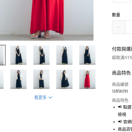
數量
付款與運
超取滿NT$
商品特色
付款方式
信用卡一
商品編號
11856191
超商取貨
看更多
商品特色
LINE Pay
📢 
檢視
Apple Pay
📢 
街口支付
商品貨號