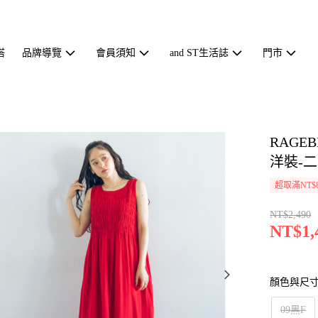
搭
品牌導覽
會員須知
and ST生活誌
門市
RAGE
洋裝-二色
超取滿NT$
NT$2,490
NT$1,
顏色與尺
09黑F