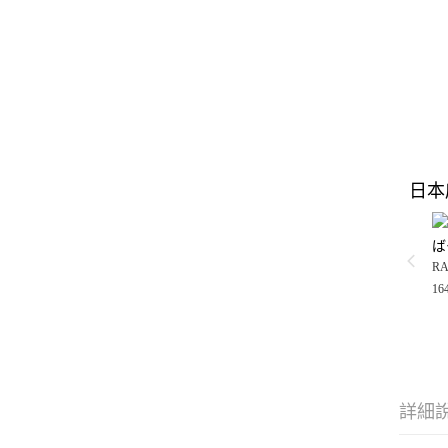
日本
ば
RA
16
詳細