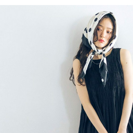
／ATM／
1.本服務
※ 請注意
每筆NT$8
用戶於交
絡購買商品
款買賣價
先享後付
付款後 7-
2.基於同
※ 交易是
每筆NT$8
資料（包
是否繳費成
用，由本
付客戶支
宅配
3.完整用
【注意事
每筆NT$8
１．透過由
交易，需
求債權轉
２．關於
３．未成
「AFTE
任。
４．使用「
即時審查
結果請求
５．嚴禁
形，恩沛
動。