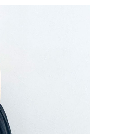
網路銀行／等多元方式進行付款，方視為交易完成。
係由「台灣大哥大股份有限公司」（以下簡稱本公司）所提供，讓
：結帳手續完成當下不需立刻繳費，但若您需要取消訂單，請聯
0，滿NT$1,500(含以上)免運費
易時，得透過本服務購買商品或服務，並由商店將買賣／分期付
的店家。未經商家同意取消之訂單仍視為有效，需透過AFTEE
金債權讓與本公司後，依約使用本公司帳單繳交帳款。
繳納相關費用。
11取貨
意付款使用「大哥付你分期」之契約關係目的，商店將以您的個人
否成功請以「AFTEE先享後付 」之結帳頁面顯示為準，若有關於
0，滿NT$1,500(含以上)免運費
含姓名、電話或地址）提供予台灣大哥大進項蒐集、處理及利
功／繳費後需取消欲退款等相關疑問，請聯繫「AFTEE先享後
公司與您本人進行分期帳單所需資料之確認、核對及更正。
援中心」
https://netprotections.freshdesk.com/support/home
戶服務條款，請詳閱以下連結：
https://oppay.tw/userRule
項】
0，滿NT$1,500(含以上)免運費
恩沛科技股份有限公司提供之「AFTEE先享後付」服務完成之
依本服務之必要範圍內提供個人資料，並將交易相關給付款項請
讓予恩沛科技股份有限公司。
個人資料處理事宜，請瀏覽以下網址：
https://aftee.tw/terms/#terms3
年的使用者請事先徵得法定代理人或監護人之同意方可使用
E先享後付」，若未經同意申辦者引起之損失，本公司不負相關責
AFTEE先享後付」時，將依據個別帳號之用戶狀況，依本公司
核予不同之上限額度；若仍有額度不足之情形，本公司將視審查
用戶進行身份認證。
一人註冊多個帳號或使用他人資訊註冊。若發現惡意使用之情
科技股份有限公司將有權停止該用戶之使用額度並採取法律行