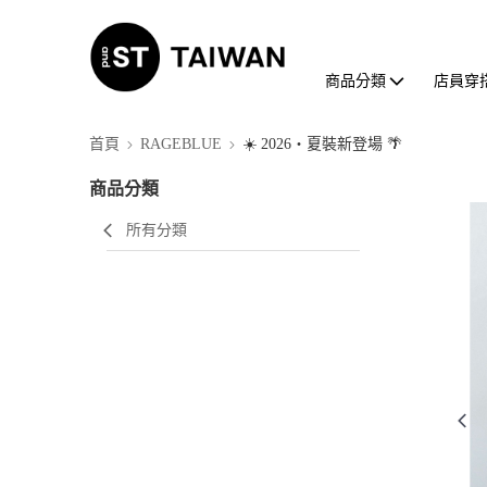
商品分類
店員穿
首頁
RAGEBLUE
☀️ 2026・夏裝新登場 🌴
商品分類
所有分類