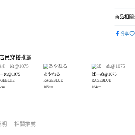
悠遊付
商品相關分
Google Pay
全盈+PAY
RAGEBLU
分享
☀️ 2026
大哥付你
相關說明
🈹 夏季 SU
【大哥付
店員穿搭推薦
AFTEE先
1.本服務
RAGEBLU
2.付款方
相關說明
RAGEBLU
流程，驗
【關於「A
ーぬ@1075
あやねる
ばーぬ@1075
完成交易
AFTEE
女裝
洋
3.實際核
GEBLUE
RAGEBLUE
RAGEBLUE
便利好安
運送方式
4.訂單成
１．簡單
4cm
165cm
164cm
消。如遇
２．便利
全家 取貨
無法說明
３．安心
【繳款方
每筆NT$8
1.分期款
【「AFT
醒簡訊。
付款後 全
１．於結帳
2.透過簡
付」結帳
每筆NT$8
帳／街口支付
說明
相關推薦
２．訂單
３．收到繳
7-11 取貨
【注意事