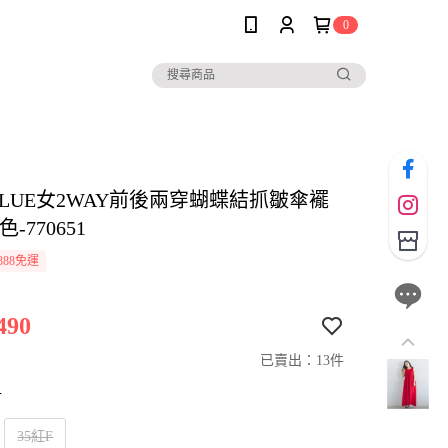
0
BLUE女2WAY前後兩穿蝴蝶結抓皺傘襬
-770651
888免運
490
已賣出：13件
寸
35紅F