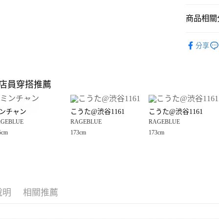
悠遊付
商品相關分
Google Pay
全盈+PAY
RAGEBLU
分享
☀️ 2026
大哥付你
相關說明
男裝
配
【大哥付
店員穿搭推薦
AFTEE先
1.本服務
2.付款方
相關說明
流程，驗
【關於「A
ンチャン
こうた@渋谷1161
こうた@渋谷1161
完成交易
AFTEE
3.實際核
GEBLUE
RAGEBLUE
RAGEBLUE
便利好安
運送方式
4.訂單成
１．簡單
5cm
173cm
173cm
消。如遇
２．便利
全家 取貨
無法說明
３．安心
【繳款方
每筆NT$8
1.分期款
【「AFT
醒簡訊。
付款後 全
１．於結帳
2.透過簡
付」結帳
每筆NT$8
帳／街口支付
說明
相關推薦
２．訂單
３．收到繳
7-11 取貨
【注意事
／ATM／
1.本服務