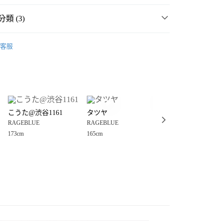
類 (3)
E
☀️ 2026・夏裝新登場 🌴
客服
・夏裝新登場 🌴
RAGEBLUE
分期
件
服飾配件
你分期使用說明】
享後付
由台灣大哥大提供，台灣大哥大用戶可立即使用無須另外申請。
式選擇「大哥付你分期」，訂單成立後會自動跳轉到大哥付的交易
證手機門號後，選擇欲分期的期數、繳款截止日，確認付款後即
FTEE先享後付」】
。
こうた@渋谷1161
タツヤ
りょーや@453
先享後付是「在收到商品之後才付款」的支付方式。 讓您購物簡單
准額度、可分期數及費用金額請依後續交易確認頁面所載為準。
RAGEBLUE
RAGEBLUE
RAGEBLUE
心！
立30分鐘內，如未前往確認交易或遇審核未通過，訂單將自動取
：不需註冊會員、不需綁卡、不需儲值。
173cm
165cm
180cm
「轉專審核」未通過狀況，表示未達大哥付你分期系統評分，恕
：只要手機號碼，簡訊認證，即可結帳。
付款
評估內容。
：先確認商品／服務後，再付款。
式說明】
0，滿NT$1,500(含以上)免運費
項不併入電信帳單，「大哥付你分期」於每月結算日後寄送繳費提
EE先享後付」結帳流程】
家取貨
方式選擇「AFTEE先享後付」後，將跳轉至「AFTEE先享後
訊連結打開帳單後，可選擇「超商條碼／台灣大直營門市／銀行轉
頁面，進行簡訊認證並確認金額後，即可完成結帳。
0，滿NT$1,500(含以上)免運費
／iPASS MONEY」等通路繳費。
成立數日內，您將收到繳費通知簡訊。
費通知簡訊後14天內，點擊此簡訊中的連結，可透過四大超商
付款
項】
網路銀行／等多元方式進行付款，方視為交易完成。
係由「台灣大哥大股份有限公司」（以下簡稱本公司）所提供，讓