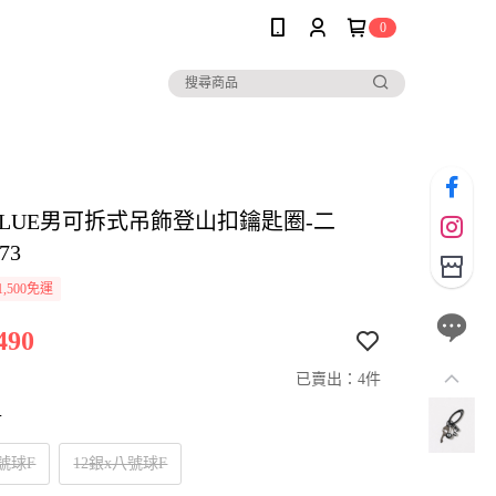
0
BLUE男可拆式吊飾登山扣鑰匙圈-二
73
,500免運
490
已賣出：4件
寸
八號球F
12銀x八號球F