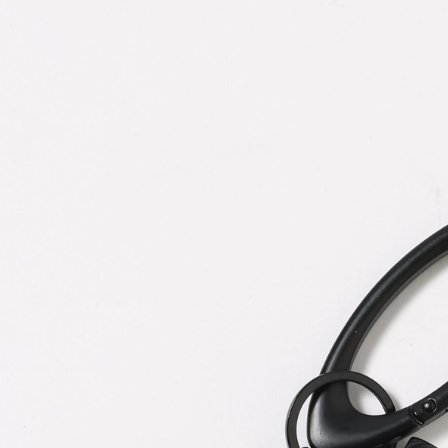
※ 請注意
每筆NT$8
用戶於交
絡購買商品
款買賣價
先享後付
付款後 7-
2.基於同
※ 交易是
每筆NT$8
資料（包
是否繳費成
用，由本
付客戶支
宅配
3.完整用
【注意事
每筆NT$8
１．透過由
交易，需
求債權轉
２．關於
３．未成
「AFTE
任。
４．使用「
即時審查
結果請求
５．嚴禁
形，恩沛
動。