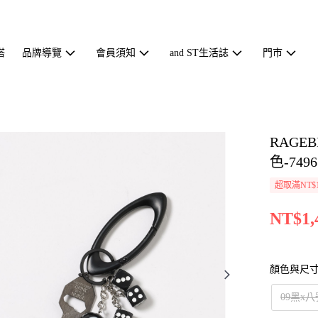
搭
品牌導覽
會員須知
and ST生活誌
門市
RAGE
色-7496
超取滿NT$1
NT$1,
顏色與尺
09黑x