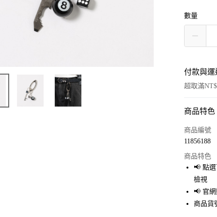
數量
付款與運
超取滿NT$
商品特色
付款方式
信用卡一
商品編號
11856188
超商取貨
商品特色
LINE Pay
📢 
檢視
Apple Pay
📢 
街口支付
商品貨號