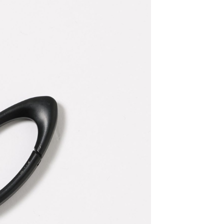
：結帳手續完成當下不需立刻繳費，但若您需要取消訂單，請聯
0，滿NT$1,500(含以上)免運費
易時，得透過本服務購買商品或服務，並由商店將買賣／分期付
的店家。未經商家同意取消之訂單仍視為有效，需透過AFTEE
金債權讓與本公司後，依約使用本公司帳單繳交帳款。
繳納相關費用。
11取貨
意付款使用「大哥付你分期」之契約關係目的，商店將以您的個人
否成功請以「AFTEE先享後付 」之結帳頁面顯示為準，若有關於
0，滿NT$1,500(含以上)免運費
含姓名、電話或地址）提供予台灣大哥大進項蒐集、處理及利
功／繳費後需取消欲退款等相關疑問，請聯繫「AFTEE先享後
公司與您本人進行分期帳單所需資料之確認、核對及更正。
援中心」
https://netprotections.freshdesk.com/support/home
戶服務條款，請詳閱以下連結：
https://oppay.tw/userRule
項】
0，滿NT$1,500(含以上)免運費
恩沛科技股份有限公司提供之「AFTEE先享後付」服務完成之
依本服務之必要範圍內提供個人資料，並將交易相關給付款項請
讓予恩沛科技股份有限公司。
個人資料處理事宜，請瀏覽以下網址：
https://aftee.tw/terms/#terms3
年的使用者請事先徵得法定代理人或監護人之同意方可使用
E先享後付」，若未經同意申辦者引起之損失，本公司不負相關責
AFTEE先享後付」時，將依據個別帳號之用戶狀況，依本公司
核予不同之上限額度；若仍有額度不足之情形，本公司將視審查
用戶進行身份認證。
一人註冊多個帳號或使用他人資訊註冊。若發現惡意使用之情
科技股份有限公司將有權停止該用戶之使用額度並採取法律行