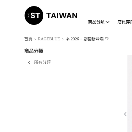
商品分類
店員穿
首頁
RAGEBLUE
☀️ 2026・夏裝新登場 🌴
商品分類
所有分類