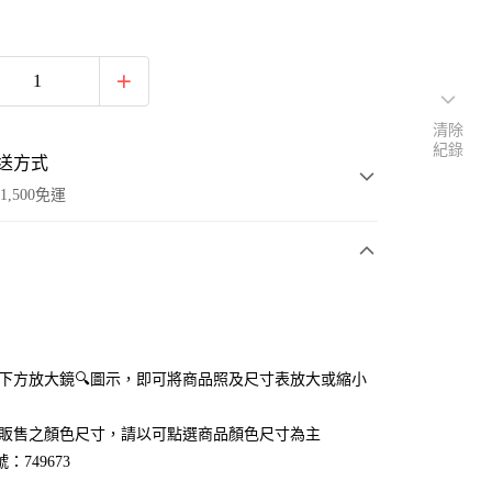
清除
紀錄
送方式
1,500免運
次付款
付款
點選下方放大鏡🔍圖示，即可將商品照及尺寸表放大或縮小
官網販售之顏色尺寸，請以可點選商品顏色尺寸為主
：749673