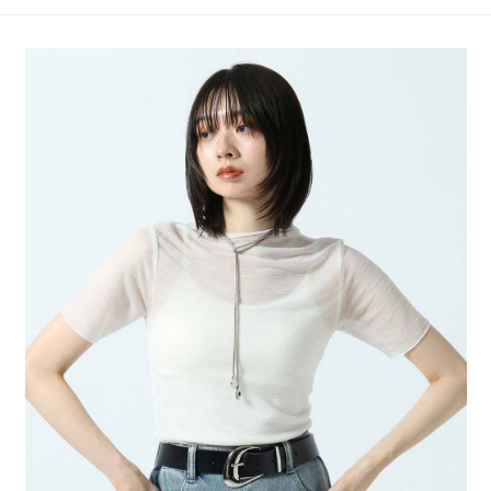
4.訂單成立30分鐘內，如未前往確認交易或遇審核未通過，訂單將自動取
１．簡單：不需註冊會員、不需綁卡、不需儲值。
全家 取貨付款
消。如遇「轉專審核」未通過狀況，表示未達大哥付你分期系統評分，恕無
２．便利：只要手機號碼，簡訊認證，即可結帳。
法說明評估內容。
每筆NT$80，滿NT$888(含以上)免運費
３．安心：先確認商品／服務後，再付款。
【繳款方式說明】
1.分期款項不併入電信帳單，「大哥付你分期」於每月結算日後寄送繳費提
付款後 全家取貨
【「AFTEE先享後付」結帳流程】
醒簡訊。
１．於結帳方式選擇「AFTEE先享後付」後，將跳轉至「AFTEE先享後付」
每筆NT$80，滿NT$888(含以上)免運費
2.透過簡訊連結打開帳單後，可選擇「超商條碼／台灣大直營門市／銀行轉
結帳頁面，進行簡訊認證並確認金額後，即可完成結帳。
帳／街口支付／iPASS MONEY」等通路繳費。
２．訂單成立數日內，您將收到繳費通知簡訊。
7-11 取貨付款
３．收到繳費通知簡訊後14天內，點擊此簡訊中的連結，可透過四大超商／
【注意事項】
每筆NT$80，滿NT$1,500(含以上)免運費
ATM／網路銀行／等多元方式進行付款，方視為交易完成。
1.本服務係由「台灣大哥大股份有限公司」（以下簡稱本公司）所提供，讓
※ 請注意：結帳手續完成當下不需立刻繳費，但若您需要取消訂單，請聯絡
用戶於交易時，得透過本服務購買商品或服務，並由商店將買賣／分期付款
付款後 7-11取貨
購買商品的店家。未經商家同意取消之訂單仍視為有效，需透過AFTEE先享
買賣價金債權讓與本公司後，依約使用本公司帳單繳交帳款。
後付繳納相關費用。
每筆NT$80，滿NT$1,500(含以上)免運費
2.基於同意付款使用「大哥付你分期」之契約關係目的，商店將以您的個人
※ 交易是否成功請以「AFTEE先享後付 」之結帳頁面顯示為準，若有關於
資料（包含姓名、電話或地址）提供予台灣大哥大進項蒐集、處理及利用，
是否繳費成功／繳費後需取消欲退款等相關疑問，請聯繫「AFTEE先享後付
宅配
由本公司與您本人進行分期帳單所需資料之確認、核對及更正。
客戶支援中心」
https://netprotections.freshdesk.com/support/home
3.完整用戶服務條款，請詳閱以下連結：
https://oppay.tw/userRule
每筆NT$80，滿NT$1,500(含以上)免運費
【注意事項】
１．透過由恩沛科技股份有限公司提供之「AFTEE先享後付」服務完成之交
易，需依本服務之必要範圍內提供個人資料，並將交易相關給付款項請求債
權轉讓予恩沛科技股份有限公司。
２．關於個人資料處理事宜，請瀏覽以下網址：
https://aftee.tw/terms/#terms3
３．未成年的使用者請事先徵得法定代理人或監護人之同意方可使用
「AFTEE先享後付」，若未經同意申辦者引起之損失，本公司不負相關責
任。