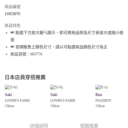
商品編號
超商取貨付款
11853076
LINE Pay
商品特色
Apple Pay
📢 點選下方放大鏡🔍圖示，即可將商品照及尺寸表放大或縮小檢
視
街口支付
📢 官網販售之顏色尺寸，請以可點選商品顏色尺寸為主
悠遊付
商品貨號：683776
Google Pay
全盈+PAY
日本店員穿搭推薦
大哥付你分期
相關說明
Saki
Saki
Ruu
【大哥付你分期使用說明】
LOWRYS FARM
LOWRYS FARM
PAGEBOY
AFTEE先享後付
1.本服務由台灣大哥大提供，台灣大哥大用戶可立即使用無須另外申請。
156cm
156cm
158cm
2.付款方式選擇「大哥付你分期」，訂單成立後會自動跳轉到大哥付的交易
相關說明
流程，驗證手機門號後，選擇欲分期的期數、繳款截止日，確認付款後即完
【關於「AFTEE先享後付」】
成交易。
AFTEE先享後付是「在收到商品之後才付款」的支付方式。 讓您購物簡單便
運送方式
3.實際核准額度、可分期數及費用金額請依後續交易確認頁面所載為準。
利好安心！
詳細說明
相關推薦