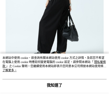
本網站中使用 cookie，欲查詢有關本網站使用 cookie 方式之詳情，及若您不希望
在電腦上使用 cookie 時應如何變更電腦的 cookie 設定，請參閱本網站「
隱私權條
款
」之 Cookie 聲明。您繼續使用本網站即表示您同意本公司得按本網站使用條款
之 Cookie 聲明使用 cookie。
了解更多 >
我知道了