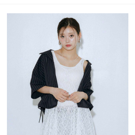
4.訂單成立30分鐘內，如未前往確認交易或遇審核未通過，訂單將自動取
１．簡單：不需註冊會員、不需綁卡、不需儲值。
全家 取貨付款
消。如遇「轉專審核」未通過狀況，表示未達大哥付你分期系統評分，恕無
２．便利：只要手機號碼，簡訊認證，即可結帳。
法說明評估內容。
每筆NT$80，滿NT$888(含以上)免運費
３．安心：先確認商品／服務後，再付款。
【繳款方式說明】
1.分期款項不併入電信帳單，「大哥付你分期」於每月結算日後寄送繳費提
付款後 全家取貨
【「AFTEE先享後付」結帳流程】
醒簡訊。
１．於結帳方式選擇「AFTEE先享後付」後，將跳轉至「AFTEE先享後付」
每筆NT$80，滿NT$888(含以上)免運費
2.透過簡訊連結打開帳單後，可選擇「超商條碼／台灣大直營門市／銀行轉
結帳頁面，進行簡訊認證並確認金額後，即可完成結帳。
帳／街口支付／iPASS MONEY」等通路繳費。
２．訂單成立數日內，您將收到繳費通知簡訊。
7-11 取貨付款
３．收到繳費通知簡訊後14天內，點擊此簡訊中的連結，可透過四大超商／
【注意事項】
每筆NT$80，滿NT$1,500(含以上)免運費
ATM／網路銀行／等多元方式進行付款，方視為交易完成。
1.本服務係由「台灣大哥大股份有限公司」（以下簡稱本公司）所提供，讓
※ 請注意：結帳手續完成當下不需立刻繳費，但若您需要取消訂單，請聯絡
用戶於交易時，得透過本服務購買商品或服務，並由商店將買賣／分期付款
付款後 7-11取貨
購買商品的店家。未經商家同意取消之訂單仍視為有效，需透過AFTEE先享
買賣價金債權讓與本公司後，依約使用本公司帳單繳交帳款。
後付繳納相關費用。
每筆NT$80，滿NT$1,500(含以上)免運費
2.基於同意付款使用「大哥付你分期」之契約關係目的，商店將以您的個人
※ 交易是否成功請以「AFTEE先享後付 」之結帳頁面顯示為準，若有關於
資料（包含姓名、電話或地址）提供予台灣大哥大進項蒐集、處理及利用，
是否繳費成功／繳費後需取消欲退款等相關疑問，請聯繫「AFTEE先享後付
宅配
由本公司與您本人進行分期帳單所需資料之確認、核對及更正。
客戶支援中心」
https://netprotections.freshdesk.com/support/home
3.完整用戶服務條款，請詳閱以下連結：
https://oppay.tw/userRule
每筆NT$80，滿NT$1,500(含以上)免運費
【注意事項】
１．透過由恩沛科技股份有限公司提供之「AFTEE先享後付」服務完成之交
易，需依本服務之必要範圍內提供個人資料，並將交易相關給付款項請求債
權轉讓予恩沛科技股份有限公司。
２．關於個人資料處理事宜，請瀏覽以下網址：
https://aftee.tw/terms/#terms3
３．未成年的使用者請事先徵得法定代理人或監護人之同意方可使用
「AFTEE先享後付」，若未經同意申辦者引起之損失，本公司不負相關責
任。