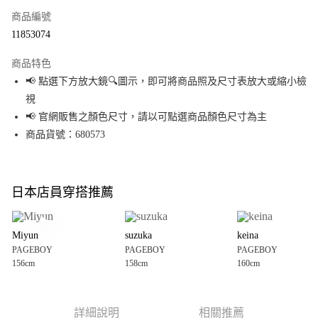
商品編號
超商取貨付款
11853074
LINE Pay
商品特色
Apple Pay
📢 點選下方放大鏡🔍圖示，即可將商品照及尺寸表放大或縮小檢
視
街口支付
📢 官網販售之顏色尺寸，請以可點選商品顏色尺寸為主
悠遊付
商品貨號：680573
Google Pay
全盈+PAY
日本店員穿搭推薦
大哥付你分期
相關說明
Miyun
suzuka
keina
【大哥付你分期使用說明】
PAGEBOY
PAGEBOY
PAGEBOY
AFTEE先享後付
1.本服務由台灣大哥大提供，台灣大哥大用戶可立即使用無須另外申請。
156cm
158cm
160cm
2.付款方式選擇「大哥付你分期」，訂單成立後會自動跳轉到大哥付的交易
相關說明
流程，驗證手機門號後，選擇欲分期的期數、繳款截止日，確認付款後即完
【關於「AFTEE先享後付」】
成交易。
AFTEE先享後付是「在收到商品之後才付款」的支付方式。 讓您購物簡單便
運送方式
3.實際核准額度、可分期數及費用金額請依後續交易確認頁面所載為準。
利好安心！
詳細說明
相關推薦