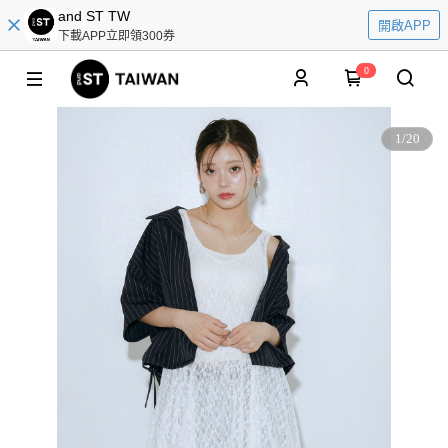
and ST TW
開啟APP
下載APP立即領300券
0
1
/
20