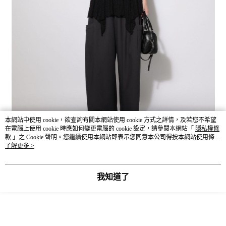
本網站中使用 cookie，欲查詢有關本網站使用 cookie 方式之詳情，及若您不希望
在電腦上使用 cookie 時應如何變更電腦的 cookie 設定，請參閱本網站「
隱私權條
款
」之 Cookie 聲明。您繼續使用本網站即表示您同意本公司得按本網站使用條款
之 Cookie 聲明使用 cookie。
了解更多 >
我知道了