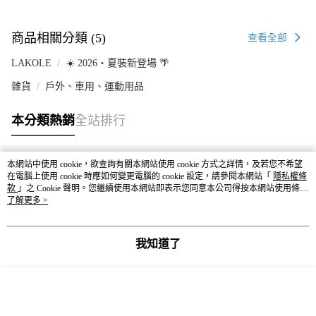
商品相關分類 (5)
查看全部
LAKOLE
☀️ 2026・夏裝新登場 🌴
雜貨
戶外、車用、運動用品
本分類熱銷
全站排行
本網站中使用 cookie，欲查詢有關本網站使用 cookie 方式之詳情，及若您不希望
熱門標籤
在電腦上使用 cookie 時應如何變更電腦的 cookie 設定，請參閱本網站「
隱私權條
款
」之 Cookie 聲明。您繼續使用本網站即表示您同意本公司得按本網站使用條款
之 Cookie 聲明使用 cookie。
了解更多 >
我知道了