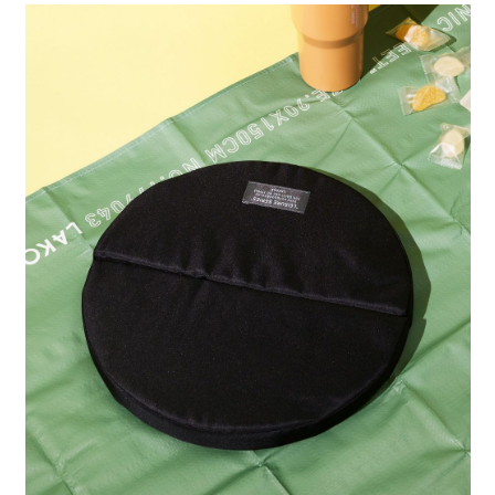
每筆NT$80，滿NT$888(含以上)免運費
３．安心：先確認商品／服務後，再付款。
【繳款方式說明】
1.分期款項不併入電信帳單，「大哥付你分期」於每月結算日後寄送繳費提
付款後 全家取貨
【「AFTEE先享後付」結帳流程】
醒簡訊。
１．於結帳方式選擇「AFTEE先享後付」後，將跳轉至「AFTEE先享後付」
每筆NT$80，滿NT$888(含以上)免運費
2.透過簡訊連結打開帳單後，可選擇「超商條碼／台灣大直營門市／銀行轉
結帳頁面，進行簡訊認證並確認金額後，即可完成結帳。
帳／街口支付／iPASS MONEY」等通路繳費。
２．訂單成立數日內，您將收到繳費通知簡訊。
7-11 取貨付款
３．收到繳費通知簡訊後14天內，點擊此簡訊中的連結，可透過四大超商／
【注意事項】
每筆NT$80，滿NT$1,500(含以上)免運費
ATM／網路銀行／等多元方式進行付款，方視為交易完成。
1.本服務係由「台灣大哥大股份有限公司」（以下簡稱本公司）所提供，讓
※ 請注意：結帳手續完成當下不需立刻繳費，但若您需要取消訂單，請聯絡
用戶於交易時，得透過本服務購買商品或服務，並由商店將買賣／分期付款
付款後 7-11取貨
購買商品的店家。未經商家同意取消之訂單仍視為有效，需透過AFTEE先享
買賣價金債權讓與本公司後，依約使用本公司帳單繳交帳款。
後付繳納相關費用。
每筆NT$80，滿NT$1,500(含以上)免運費
2.基於同意付款使用「大哥付你分期」之契約關係目的，商店將以您的個人
※ 交易是否成功請以「AFTEE先享後付 」之結帳頁面顯示為準，若有關於
資料（包含姓名、電話或地址）提供予台灣大哥大進項蒐集、處理及利用，
是否繳費成功／繳費後需取消欲退款等相關疑問，請聯繫「AFTEE先享後付
宅配
由本公司與您本人進行分期帳單所需資料之確認、核對及更正。
客戶支援中心」
https://netprotections.freshdesk.com/support/home
3.完整用戶服務條款，請詳閱以下連結：
https://oppay.tw/userRule
每筆NT$80，滿NT$1,500(含以上)免運費
【注意事項】
１．透過由恩沛科技股份有限公司提供之「AFTEE先享後付」服務完成之交
易，需依本服務之必要範圍內提供個人資料，並將交易相關給付款項請求債
權轉讓予恩沛科技股份有限公司。
２．關於個人資料處理事宜，請瀏覽以下網址：
https://aftee.tw/terms/#terms3
３．未成年的使用者請事先徵得法定代理人或監護人之同意方可使用
「AFTEE先享後付」，若未經同意申辦者引起之損失，本公司不負相關責
任。
４．使用「AFTEE先享後付」時，將依據個別帳號之用戶狀況，依本公司即
時審查核予不同之上限額度；若仍有額度不足之情形，本公司將視審查結果