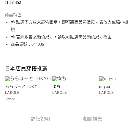
11851452
LINE Pay
商品特色
Apple Pay
📢 點選下方放大鏡🔍圖示，即可將商品照及尺寸表放大或縮小檢
視
街口支付
📢 官網販售之顏色尺寸，請以可點選商品顏色尺寸為主
悠遊付
商品貨號：644036
Google Pay
全盈+PAY
日本店員穿搭推薦
大哥付你分期
相關說明
ららぽーとTOKYO-BAY
ゆち
miyuu
【大哥付你分期使用說明】
LAKOLE
LAKOLE
LAKOLE
AFTEE先享後付
1.本服務由台灣大哥大提供，台灣大哥大用戶可立即使用無須另外申請。
162cm
2.付款方式選擇「大哥付你分期」，訂單成立後會自動跳轉到大哥付的交易
相關說明
流程，驗證手機門號後，選擇欲分期的期數、繳款截止日，確認付款後即完
【關於「AFTEE先享後付」】
成交易。
AFTEE先享後付是「在收到商品之後才付款」的支付方式。 讓您購物簡單便
運送方式
3.實際核准額度、可分期數及費用金額請依後續交易確認頁面所載為準。
利好安心！
詳細說明
相關推薦
4.訂單成立30分鐘內，如未前往確認交易或遇審核未通過，訂單將自動取
１．簡單：不需註冊會員、不需綁卡、不需儲值。
全家 取貨付款
消。如遇「轉專審核」未通過狀況，表示未達大哥付你分期系統評分，恕無
２．便利：只要手機號碼，簡訊認證，即可結帳。
法說明評估內容。