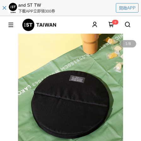
and ST TW
開啟APP
下載APP立即領300券
0
1
/
8