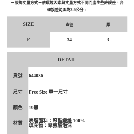
－服飾丈量方式－依環境因素與丈量方式不同而產生些許誤差，合
理誤差範圍為3-5公分。
SIZE
直徑
厚
F
34
3
DETAIL
貨號
644036
尺寸
Free Size 單一尺寸
顏色
19黑
表層面料：聚酯纖維 100%
材質
填充物：聚氨酯泡沫