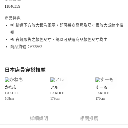
超商取貨付款
11846359
LINE Pay
商品特色
Apple Pay
📢 點選下方放大鏡🔍圖示，即可將商品照及尺寸表放大或縮小檢
視
街口支付
📢 官網販售之顏色尺寸，請以可點選商品顏色尺寸為主
悠遊付
商品貨號：672862
Google Pay
全盈+PAY
日本店員穿搭推薦
大哥付你分期
相關說明
かねち
アル
すーも
【大哥付你分期使用說明】
LAKOLE
LAKOLE
LAKOLE
AFTEE先享後付
1.本服務由台灣大哥大提供，台灣大哥大用戶可立即使用無須另外申請。
168cm
178cm
170cm
2.付款方式選擇「大哥付你分期」，訂單成立後會自動跳轉到大哥付的交易
相關說明
流程，驗證手機門號後，選擇欲分期的期數、繳款截止日，確認付款後即完
【關於「AFTEE先享後付」】
成交易。
AFTEE先享後付是「在收到商品之後才付款」的支付方式。 讓您購物簡單便
運送方式
3.實際核准額度、可分期數及費用金額請依後續交易確認頁面所載為準。
利好安心！
詳細說明
相關推薦
4.訂單成立30分鐘內，如未前往確認交易或遇審核未通過，訂單將自動取
１．簡單：不需註冊會員、不需綁卡、不需儲值。
全家 取貨付款
消。如遇「轉專審核」未通過狀況，表示未達大哥付你分期系統評分，恕無