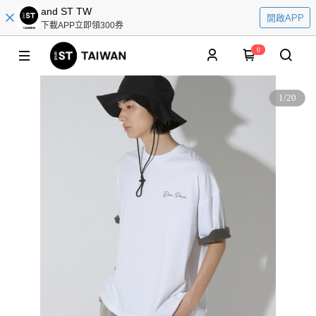
and ST TW
開啟APP
下載APP立即領300券
0
1
/
20