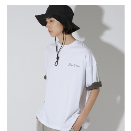
２．便利：只要手機號碼，簡訊認證，即可結帳。
法說明評估內容。
每筆NT$80，滿NT$1,500(含以上)免運費
３．安心：先確認商品／服務後，再付款。
【繳款方式說明】
1.分期款項不併入電信帳單，「大哥付你分期」於每月結算日後寄送繳費提
付款後 全家取貨
【「AFTEE先享後付」結帳流程】
醒簡訊。
１．於結帳方式選擇「AFTEE先享後付」後，將跳轉至「AFTEE先享後付」
每筆NT$80，滿NT$1,500(含以上)免運費
2.透過簡訊連結打開帳單後，可選擇「超商條碼／台灣大直營門市／銀行轉
結帳頁面，進行簡訊認證並確認金額後，即可完成結帳。
帳／街口支付／iPASS MONEY」等通路繳費。
２．訂單成立數日內，您將收到繳費通知簡訊。
7-11 取貨付款
３．收到繳費通知簡訊後14天內，點擊此簡訊中的連結，可透過四大超商／
【注意事項】
每筆NT$80，滿NT$1,500(含以上)免運費
ATM／網路銀行／等多元方式進行付款，方視為交易完成。
1.本服務係由「台灣大哥大股份有限公司」（以下簡稱本公司）所提供，讓
※ 請注意：結帳手續完成當下不需立刻繳費，但若您需要取消訂單，請聯絡
用戶於交易時，得透過本服務購買商品或服務，並由商店將買賣／分期付款
付款後 7-11取貨
購買商品的店家。未經商家同意取消之訂單仍視為有效，需透過AFTEE先享
買賣價金債權讓與本公司後，依約使用本公司帳單繳交帳款。
後付繳納相關費用。
每筆NT$80，滿NT$1,500(含以上)免運費
2.基於同意付款使用「大哥付你分期」之契約關係目的，商店將以您的個人
※ 交易是否成功請以「AFTEE先享後付 」之結帳頁面顯示為準，若有關於
資料（包含姓名、電話或地址）提供予台灣大哥大進項蒐集、處理及利用，
是否繳費成功／繳費後需取消欲退款等相關疑問，請聯繫「AFTEE先享後付
宅配
由本公司與您本人進行分期帳單所需資料之確認、核對及更正。
客戶支援中心」
https://netprotections.freshdesk.com/support/home
3.完整用戶服務條款，請詳閱以下連結：
https://oppay.tw/userRule
每筆NT$80，滿NT$1,500(含以上)免運費
【注意事項】
１．透過由恩沛科技股份有限公司提供之「AFTEE先享後付」服務完成之交
易，需依本服務之必要範圍內提供個人資料，並將交易相關給付款項請求債
權轉讓予恩沛科技股份有限公司。
２．關於個人資料處理事宜，請瀏覽以下網址：
https://aftee.tw/terms/#terms3
３．未成年的使用者請事先徵得法定代理人或監護人之同意方可使用
「AFTEE先享後付」，若未經同意申辦者引起之損失，本公司不負相關責
任。
４．使用「AFTEE先享後付」時，將依據個別帳號之用戶狀況，依本公司即