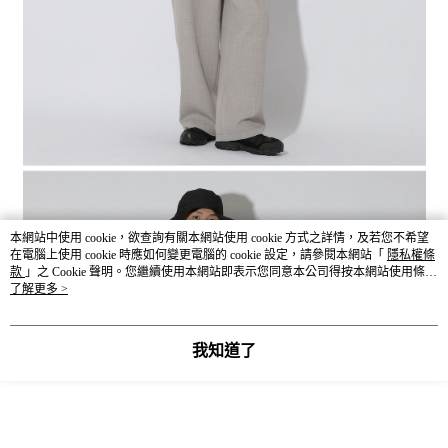
本網站中使用 cookie，欲查詢有關本網站使用 cookie 方式之詳情，及若您不希望
在電腦上使用 cookie 時應如何變更電腦的 cookie 設定，請參閱本網站「
隱私權條
款
」之 Cookie 聲明。您繼續使用本網站即表示您同意本公司得按本網站使用條款
之 Cookie 聲明使用 cookie。
了解更多 >
我知道了