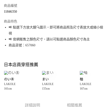
商品編號
超商取貨付款
11846350
LINE Pay
商品特色
Apple Pay
📢 點選下方放大鏡🔍圖示，即可將商品照及尺寸表放大或縮小檢
視
街口支付
📢 官網販售之顏色尺寸，請以可點選商品顏色尺寸為主
悠遊付
商品貨號：657060
Google Pay
全盈+PAY
日本店員穿搭推薦
大哥付你分期
相關說明
のい🦋
まい
柚
【大哥付你分期使用說明】
LAKOLE
LAKOLE
LAKOLE
AFTEE先享後付
1.本服務由台灣大哥大提供，台灣大哥大用戶可立即使用無須另外申請。
161cm
155cm
167cm
2.付款方式選擇「大哥付你分期」，訂單成立後會自動跳轉到大哥付的交易
相關說明
流程，驗證手機門號後，選擇欲分期的期數、繳款截止日，確認付款後即完
【關於「AFTEE先享後付」】
成交易。
AFTEE先享後付是「在收到商品之後才付款」的支付方式。 讓您購物簡單便
運送方式
3.實際核准額度、可分期數及費用金額請依後續交易確認頁面所載為準。
利好安心！
詳細說明
相關推薦