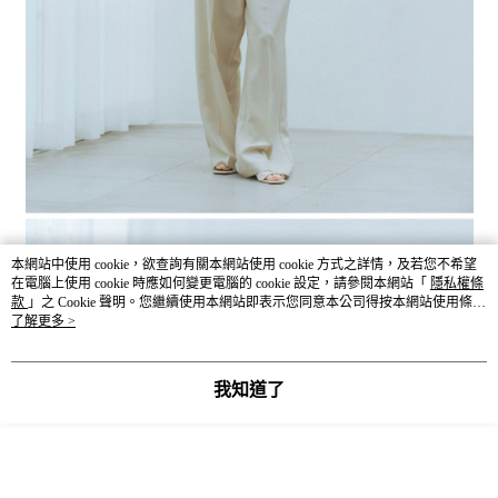
本網站中使用 cookie，欲查詢有關本網站使用 cookie 方式之詳情，及若您不希望
在電腦上使用 cookie 時應如何變更電腦的 cookie 設定，請參閱本網站「
隱私權條
款
」之 Cookie 聲明。您繼續使用本網站即表示您同意本公司得按本網站使用條款
之 Cookie 聲明使用 cookie。
了解更多 >
我知道了