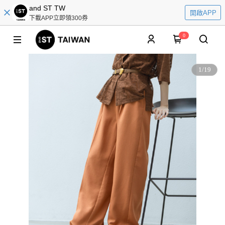
and ST TW
開啟APP
下載APP立即領300券
0
1
/
19