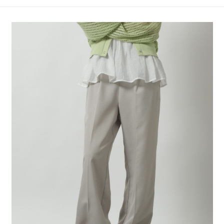
4.訂單成立30分鐘內，如未前往確認交易或遇審核未通過，訂單將自動取
１．簡單：不需註冊會員、不需綁卡、不需儲值。
全家 取貨付款
消。如遇「轉專審核」未通過狀況，表示未達大哥付你分期系統評分，恕無
２．便利：只要手機號碼，簡訊認證，即可結帳。
法說明評估內容。
每筆NT$80，滿NT$1,500(含以上)免運費
３．安心：先確認商品／服務後，再付款。
【繳款方式說明】
1.分期款項不併入電信帳單，「大哥付你分期」於每月結算日後寄送繳費提
付款後 全家取貨
【「AFTEE先享後付」結帳流程】
醒簡訊。
１．於結帳方式選擇「AFTEE先享後付」後，將跳轉至「AFTEE先享後付」
每筆NT$80，滿NT$1,500(含以上)免運費
2.透過簡訊連結打開帳單後，可選擇「超商條碼／台灣大直營門市／銀行轉
結帳頁面，進行簡訊認證並確認金額後，即可完成結帳。
帳／街口支付／iPASS MONEY」等通路繳費。
２．訂單成立數日內，您將收到繳費通知簡訊。
7-11 取貨付款
３．收到繳費通知簡訊後14天內，點擊此簡訊中的連結，可透過四大超商／
【注意事項】
每筆NT$80，滿NT$1,500(含以上)免運費
ATM／網路銀行／等多元方式進行付款，方視為交易完成。
1.本服務係由「台灣大哥大股份有限公司」（以下簡稱本公司）所提供，讓
※ 請注意：結帳手續完成當下不需立刻繳費，但若您需要取消訂單，請聯絡
用戶於交易時，得透過本服務購買商品或服務，並由商店將買賣／分期付款
付款後 7-11取貨
購買商品的店家。未經商家同意取消之訂單仍視為有效，需透過AFTEE先享
買賣價金債權讓與本公司後，依約使用本公司帳單繳交帳款。
後付繳納相關費用。
每筆NT$80，滿NT$1,500(含以上)免運費
2.基於同意付款使用「大哥付你分期」之契約關係目的，商店將以您的個人
※ 交易是否成功請以「AFTEE先享後付 」之結帳頁面顯示為準，若有關於
資料（包含姓名、電話或地址）提供予台灣大哥大進項蒐集、處理及利用，
是否繳費成功／繳費後需取消欲退款等相關疑問，請聯繫「AFTEE先享後付
宅配
由本公司與您本人進行分期帳單所需資料之確認、核對及更正。
客戶支援中心」
https://netprotections.freshdesk.com/support/home
3.完整用戶服務條款，請詳閱以下連結：
https://oppay.tw/userRule
每筆NT$80，滿NT$1,500(含以上)免運費
【注意事項】
１．透過由恩沛科技股份有限公司提供之「AFTEE先享後付」服務完成之交
易，需依本服務之必要範圍內提供個人資料，並將交易相關給付款項請求債
權轉讓予恩沛科技股份有限公司。
２．關於個人資料處理事宜，請瀏覽以下網址：
https://aftee.tw/terms/#terms3
３．未成年的使用者請事先徵得法定代理人或監護人之同意方可使用
「AFTEE先享後付」，若未經同意申辦者引起之損失，本公司不負相關責
任。