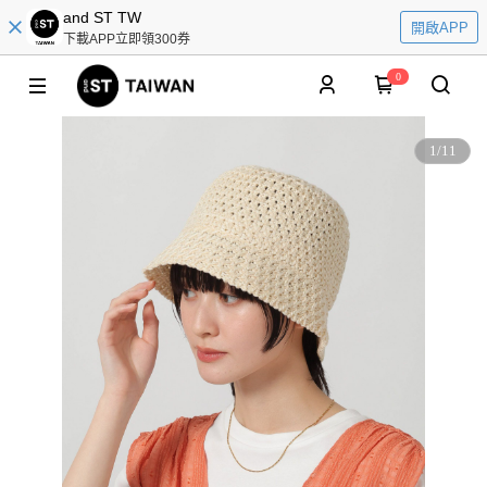
and ST TW
開啟APP
下載APP立即領300券
0
1
/
11