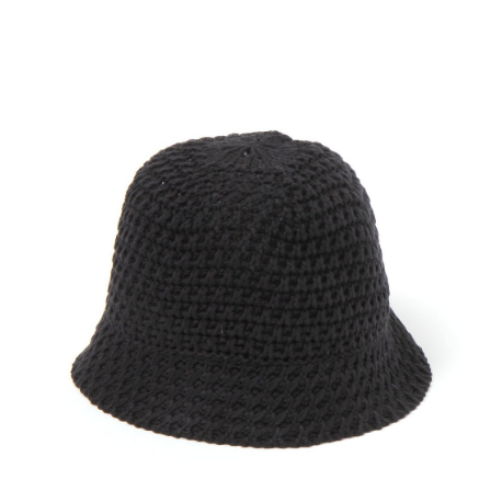
２．便利：只要手機號碼，簡訊認證，即可結帳。
法說明評估內容。
每筆NT$80，滿NT$1,500(含以上)免運費
３．安心：先確認商品／服務後，再付款。
【繳款方式說明】
1.分期款項不併入電信帳單，「大哥付你分期」於每月結算日後寄送繳費提
付款後 全家取貨
【「AFTEE先享後付」結帳流程】
醒簡訊。
１．於結帳方式選擇「AFTEE先享後付」後，將跳轉至「AFTEE先享後付」
每筆NT$80，滿NT$1,500(含以上)免運費
2.透過簡訊連結打開帳單後，可選擇「超商條碼／台灣大直營門市／銀行轉
結帳頁面，進行簡訊認證並確認金額後，即可完成結帳。
帳／街口支付／iPASS MONEY」等通路繳費。
２．訂單成立數日內，您將收到繳費通知簡訊。
7-11 取貨付款
３．收到繳費通知簡訊後14天內，點擊此簡訊中的連結，可透過四大超商／
【注意事項】
每筆NT$80，滿NT$1,500(含以上)免運費
ATM／網路銀行／等多元方式進行付款，方視為交易完成。
1.本服務係由「台灣大哥大股份有限公司」（以下簡稱本公司）所提供，讓
※ 請注意：結帳手續完成當下不需立刻繳費，但若您需要取消訂單，請聯絡
用戶於交易時，得透過本服務購買商品或服務，並由商店將買賣／分期付款
付款後 7-11取貨
購買商品的店家。未經商家同意取消之訂單仍視為有效，需透過AFTEE先享
買賣價金債權讓與本公司後，依約使用本公司帳單繳交帳款。
後付繳納相關費用。
每筆NT$80，滿NT$1,500(含以上)免運費
2.基於同意付款使用「大哥付你分期」之契約關係目的，商店將以您的個人
※ 交易是否成功請以「AFTEE先享後付 」之結帳頁面顯示為準，若有關於
資料（包含姓名、電話或地址）提供予台灣大哥大進項蒐集、處理及利用，
是否繳費成功／繳費後需取消欲退款等相關疑問，請聯繫「AFTEE先享後付
宅配
由本公司與您本人進行分期帳單所需資料之確認、核對及更正。
客戶支援中心」
https://netprotections.freshdesk.com/support/home
3.完整用戶服務條款，請詳閱以下連結：
https://oppay.tw/userRule
每筆NT$80，滿NT$1,500(含以上)免運費
【注意事項】
１．透過由恩沛科技股份有限公司提供之「AFTEE先享後付」服務完成之交
易，需依本服務之必要範圍內提供個人資料，並將交易相關給付款項請求債
權轉讓予恩沛科技股份有限公司。
２．關於個人資料處理事宜，請瀏覽以下網址：
https://aftee.tw/terms/#terms3
３．未成年的使用者請事先徵得法定代理人或監護人之同意方可使用
「AFTEE先享後付」，若未經同意申辦者引起之損失，本公司不負相關責
任。
４．使用「AFTEE先享後付」時，將依據個別帳號之用戶狀況，依本公司即