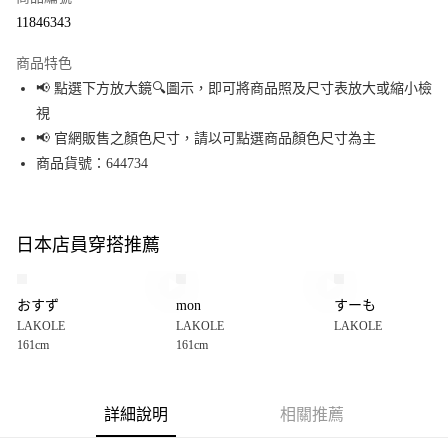
超商取貨付款
11846343
LINE Pay
商品特色
Apple Pay
📢 點選下方放大鏡🔍圖示，即可將商品照及尺寸表放大或縮小檢
視
街口支付
📢 官網販售之顏色尺寸，請以可點選商品顏色尺寸為主
悠遊付
商品貨號：644734
Google Pay
全盈+PAY
日本店員穿搭推薦
大哥付你分期
相關說明
おすず
mon
すーも
【大哥付你分期使用說明】
LAKOLE
LAKOLE
LAKOLE
AFTEE先享後付
1.本服務由台灣大哥大提供，台灣大哥大用戶可立即使用無須另外申請。
161cm
161cm
2.付款方式選擇「大哥付你分期」，訂單成立後會自動跳轉到大哥付的交易
相關說明
流程，驗證手機門號後，選擇欲分期的期數、繳款截止日，確認付款後即完
【關於「AFTEE先享後付」】
成交易。
AFTEE先享後付是「在收到商品之後才付款」的支付方式。 讓您購物簡單便
運送方式
3.實際核准額度、可分期數及費用金額請依後續交易確認頁面所載為準。
利好安心！
詳細說明
相關推薦
4.訂單成立30分鐘內，如未前往確認交易或遇審核未通過，訂單將自動取
１．簡單：不需註冊會員、不需綁卡、不需儲值。
全家 取貨付款
消。如遇「轉專審核」未通過狀況，表示未達大哥付你分期系統評分，恕無