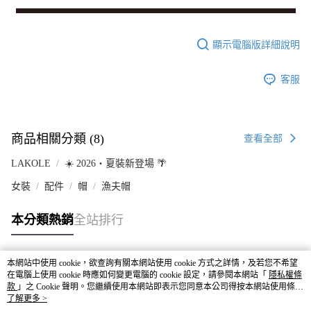
顯示電腦版詳細說明
客服
商品相關分類 (8)
查看全部
LAKOLE
☀️ 2026・夏裝新登場 🌴
女裝
配件
帽
漁夫帽
本分類熱銷
全站排行
本網站中使用 cookie，欲查詢有關本網站使用 cookie 方式之詳情，及若您不希望
熱門標籤
在電腦上使用 cookie 時應如何變更電腦的 cookie 設定，請參閱本網站「
隱私權條
款
」之 Cookie 聲明。您繼續使用本網站即表示您同意本公司得按本網站使用條款
之 Cookie 聲明使用 cookie。
了解更多 >