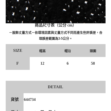
商品尺寸表（公分 cm）
－服飾丈量方式－依環境因素與丈量方式不同而產生些許誤差，合
理誤差範圍為3-5公分。
SIZE
帽高
帽沿
頭圍
F
12
6
58
DETAIL
貨號
644734