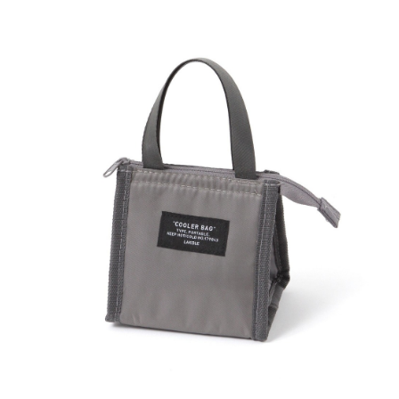
每筆NT$80，滿NT$888(含以上)免運費
３．安心：先確認商品／服務後，再付款。
【繳款方式說明】
1.分期款項不併入電信帳單，「大哥付你分期」於每月結算日後寄送繳費提
付款後 全家取貨
【「AFTEE先享後付」結帳流程】
醒簡訊。
１．於結帳方式選擇「AFTEE先享後付」後，將跳轉至「AFTEE先享後付」
每筆NT$80，滿NT$888(含以上)免運費
2.透過簡訊連結打開帳單後，可選擇「超商條碼／台灣大直營門市／銀行轉
結帳頁面，進行簡訊認證並確認金額後，即可完成結帳。
帳／街口支付／iPASS MONEY」等通路繳費。
２．訂單成立數日內，您將收到繳費通知簡訊。
7-11 取貨付款
３．收到繳費通知簡訊後14天內，點擊此簡訊中的連結，可透過四大超商／
【注意事項】
每筆NT$80，滿NT$1,500(含以上)免運費
ATM／網路銀行／等多元方式進行付款，方視為交易完成。
1.本服務係由「台灣大哥大股份有限公司」（以下簡稱本公司）所提供，讓
※ 請注意：結帳手續完成當下不需立刻繳費，但若您需要取消訂單，請聯絡
用戶於交易時，得透過本服務購買商品或服務，並由商店將買賣／分期付款
付款後 7-11取貨
購買商品的店家。未經商家同意取消之訂單仍視為有效，需透過AFTEE先享
買賣價金債權讓與本公司後，依約使用本公司帳單繳交帳款。
後付繳納相關費用。
每筆NT$80，滿NT$1,500(含以上)免運費
2.基於同意付款使用「大哥付你分期」之契約關係目的，商店將以您的個人
※ 交易是否成功請以「AFTEE先享後付 」之結帳頁面顯示為準，若有關於
資料（包含姓名、電話或地址）提供予台灣大哥大進項蒐集、處理及利用，
是否繳費成功／繳費後需取消欲退款等相關疑問，請聯繫「AFTEE先享後付
宅配
由本公司與您本人進行分期帳單所需資料之確認、核對及更正。
客戶支援中心」
https://netprotections.freshdesk.com/support/home
3.完整用戶服務條款，請詳閱以下連結：
https://oppay.tw/userRule
每筆NT$80，滿NT$1,500(含以上)免運費
【注意事項】
１．透過由恩沛科技股份有限公司提供之「AFTEE先享後付」服務完成之交
易，需依本服務之必要範圍內提供個人資料，並將交易相關給付款項請求債
權轉讓予恩沛科技股份有限公司。
２．關於個人資料處理事宜，請瀏覽以下網址：
https://aftee.tw/terms/#terms3
３．未成年的使用者請事先徵得法定代理人或監護人之同意方可使用
「AFTEE先享後付」，若未經同意申辦者引起之損失，本公司不負相關責
任。
４．使用「AFTEE先享後付」時，將依據個別帳號之用戶狀況，依本公司即
時審查核予不同之上限額度；若仍有額度不足之情形，本公司將視審查結果