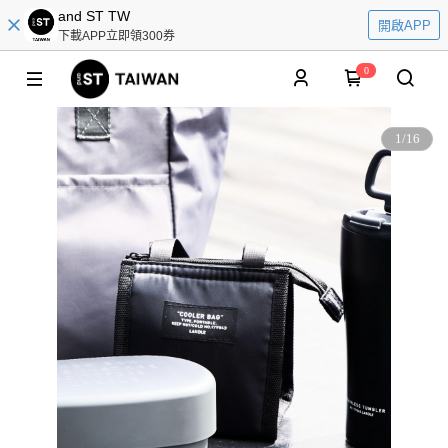
and ST TW
開啟APP
下載APP立即領300券
0
1
/
16