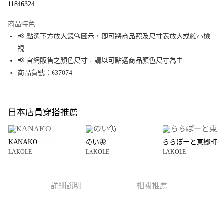
11846324
LINE Pay
商品特色
Apple Pay
📢 點選下方放大鏡🔍圖示，即可將商品照及尺寸表放大或縮小檢
視
街口支付
📢 官網販售之顏色尺寸，請以可點選商品顏色尺寸為主
悠遊付
商品貨號：637074
Google Pay
全盈+PAY
日本店員穿搭推薦
大哥付你分期
相關說明
KANAKO
のい🦋
ららぽーと東郷町
【大哥付你分期使用說明】
LAKOLE
LAKOLE
LAKOLE
AFTEE先享後付
1.本服務由台灣大哥大提供，台灣大哥大用戶可立即使用無須另外申請。
2.付款方式選擇「大哥付你分期」，訂單成立後會自動跳轉到大哥付的交易
相關說明
流程，驗證手機門號後，選擇欲分期的期數、繳款截止日，確認付款後即完
【關於「AFTEE先享後付」】
成交易。
詳細說明
相關推薦
AFTEE先享後付是「在收到商品之後才付款」的支付方式。 讓您購物簡單便
運送方式
3.實際核准額度、可分期數及費用金額請依後續交易確認頁面所載為準。
利好安心！
4.訂單成立30分鐘內，如未前往確認交易或遇審核未通過，訂單將自動取
１．簡單：不需註冊會員、不需綁卡、不需儲值。
全家 取貨付款
消。如遇「轉專審核」未通過狀況，表示未達大哥付你分期系統評分，恕無
２．便利：只要手機號碼，簡訊認證，即可結帳。
法說明評估內容。