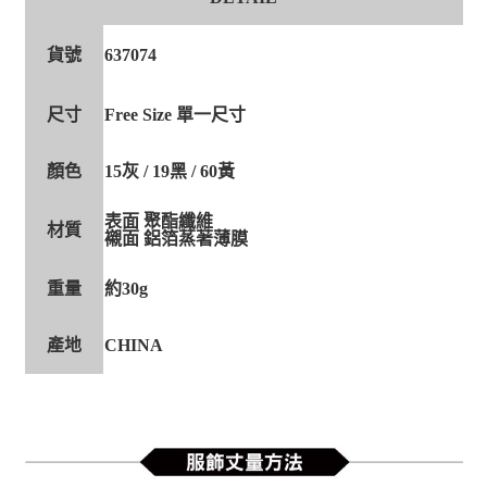
貨號
637074
尺寸
Free Size 單一尺寸
顏色
15灰 / 19黑 / 60黃
表面 聚酯纖維
材質
襯面 鋁箔蒸著薄膜
重量
約30g
產地
CHINA