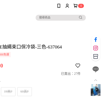
0
LE抽繩束口保冷袋-三色-637064
888免運
0
已賣出：27件
寸
19黑F
60黃F