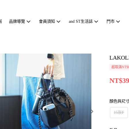
搭
品牌導覽
會員須知
and ST生活誌
門市
LAKO
超取滿NT$
NT$39
顏色與尺
15灰F