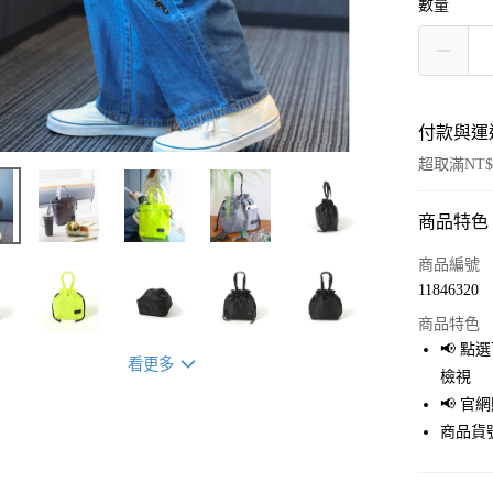
數量
付款與運
超取滿NT$
商品特色
付款方式
信用卡一
商品編號
11846320
超商取貨
商品特色
LINE Pay
📢 
看更多
檢視
Apple Pay
📢 
街口支付
商品貨號
悠遊付