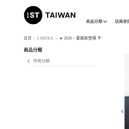
商品分類
店員穿
首頁
LAKOLE
☀️ 2026・夏裝新登場 🌴
商品分類
所有分類