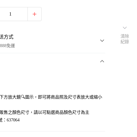
清除
送方式
紀錄
888免運
次付款
付款
點選下方放大鏡🔍圖示，即可將商品照及尺寸表放大或縮小
官網販售之顏色尺寸，請以可點選商品顏色尺寸為主
：637064