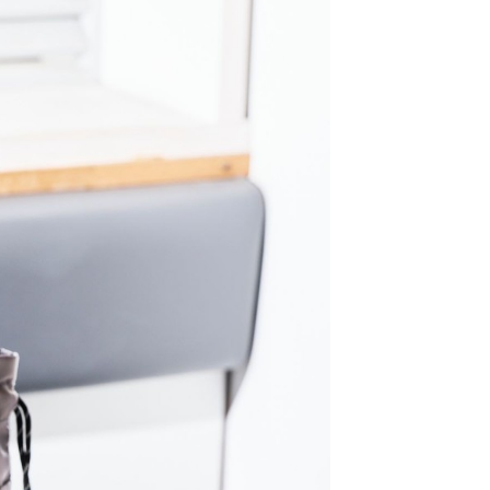
金債權讓與本公司後，依約使用本公司帳單繳交帳款。
繳納相關費用。
11取貨
意付款使用「大哥付你分期」之契約關係目的，商店將以您的個人
否成功請以「AFTEE先享後付 」之結帳頁面顯示為準，若有關於
0，滿NT$1,500(含以上)免運費
含姓名、電話或地址）提供予台灣大哥大進項蒐集、處理及利
功／繳費後需取消欲退款等相關疑問，請聯繫「AFTEE先享後
公司與您本人進行分期帳單所需資料之確認、核對及更正。
援中心」
https://netprotections.freshdesk.com/support/home
戶服務條款，請詳閱以下連結：
https://oppay.tw/userRule
項】
0，滿NT$1,500(含以上)免運費
恩沛科技股份有限公司提供之「AFTEE先享後付」服務完成之
依本服務之必要範圍內提供個人資料，並將交易相關給付款項請
讓予恩沛科技股份有限公司。
個人資料處理事宜，請瀏覽以下網址：
https://aftee.tw/terms/#terms3
年的使用者請事先徵得法定代理人或監護人之同意方可使用
E先享後付」，若未經同意申辦者引起之損失，本公司不負相關責
AFTEE先享後付」時，將依據個別帳號之用戶狀況，依本公司
核予不同之上限額度；若仍有額度不足之情形，本公司將視審查
用戶進行身份認證。
一人註冊多個帳號或使用他人資訊註冊。若發現惡意使用之情
科技股份有限公司將有權停止該用戶之使用額度並採取法律行