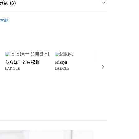
類 (3)
☀️ 2026・夏裝新登場 🌴
客服
・夏裝新登場 🌴
LAKOLE
分期
🐳 COOL對策 ; 生活雜貨
你分期使用說明】
享後付
由台灣大哥大提供，台灣大哥大用戶可立即使用無須另外申請。
式選擇「大哥付你分期」，訂單成立後會自動跳轉到大哥付的交易
證手機門號後，選擇欲分期的期數、繳款截止日，確認付款後即
FTEE先享後付」】
。
ららぽーと東郷町
Mikiya
キリ__1899🩰
先享後付是「在收到商品之後才付款」的支付方式。 讓您購物簡單
准額度、可分期數及費用金額請依後續交易確認頁面所載為準。
LAKOLE
LAKOLE
LAKOLE
心！
立30分鐘內，如未前往確認交易或遇審核未通過，訂單將自動取
：不需註冊會員、不需綁卡、不需儲值。
157cm
「轉專審核」未通過狀況，表示未達大哥付你分期系統評分，恕
：只要手機號碼，簡訊認證，即可結帳。
付款
評估內容。
：先確認商品／服務後，再付款。
式說明】
0，滿NT$888(含以上)免運費
項不併入電信帳單，「大哥付你分期」於每月結算日後寄送繳費提
EE先享後付」結帳流程】
家取貨
方式選擇「AFTEE先享後付」後，將跳轉至「AFTEE先享後
訊連結打開帳單後，可選擇「超商條碼／台灣大直營門市／銀行轉
頁面，進行簡訊認證並確認金額後，即可完成結帳。
0，滿NT$888(含以上)免運費
／iPASS MONEY」等通路繳費。
成立數日內，您將收到繳費通知簡訊。
費通知簡訊後14天內，點擊此簡訊中的連結，可透過四大超商
付款
項】
網路銀行／等多元方式進行付款，方視為交易完成。
係由「台灣大哥大股份有限公司」（以下簡稱本公司）所提供，讓
：結帳手續完成當下不需立刻繳費，但若您需要取消訂單，請聯
0，滿NT$1,500(含以上)免運費
易時，得透過本服務購買商品或服務，並由商店將買賣／分期付
的店家。未經商家同意取消之訂單仍視為有效，需透過AFTEE