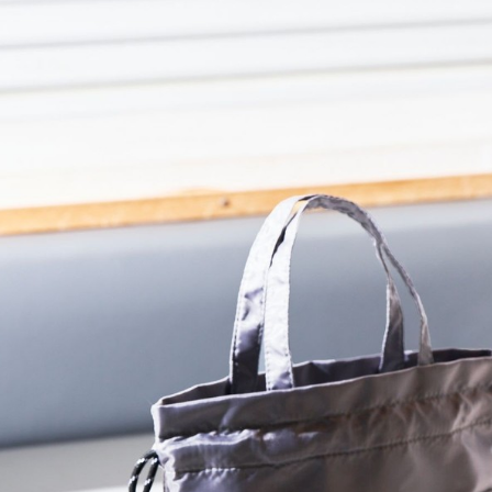
款買賣價
先享後付
付款後 7-
2.基於同
※ 交易是
每筆NT$8
資料（包
是否繳費成
用，由本
付客戶支
宅配
3.完整用
【注意事
每筆NT$8
１．透過由
交易，需
求債權轉
２．關於
３．未成
「AFTE
任。
４．使用「
即時審查
結果請求
５．嚴禁
形，恩沛
動。