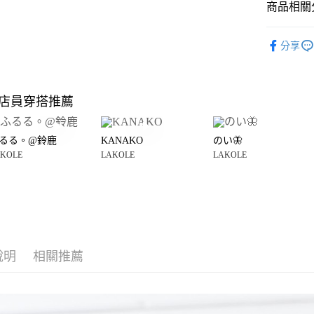
商品相關分
Google Pay
全盈+PAY
LAKOLE
分享
☀️ 2026
大哥付你
相關說明
LAKOLE
【大哥付
店員穿搭推薦
AFTEE先
1.本服務
2.付款方
相關說明
流程，驗
【關於「A
るる。@鈴鹿
KANAKO
のい🦋
完成交易
AFTEE
3.實際核
KOLE
LAKOLE
LAKOLE
便利好安
運送方式
4.訂單成
１．簡單
消。如遇
２．便利
全家 取貨
無法說明
３．安心
【繳款方
每筆NT$8
1.分期款
【「AFT
醒簡訊。
付款後 全
１．於結帳
2.透過簡
付」結帳
每筆NT$8
帳／街口支付
說明
相關推薦
２．訂單
３．收到繳
7-11 取貨
【注意事
／ATM／
1.本服務
※ 請注意
每筆NT$8
用戶於交
絡購買商品