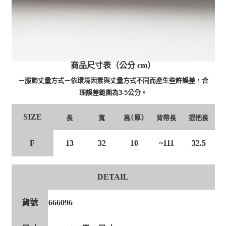
商品尺寸表（公分 cm）
－服飾丈量方式－依環境因素與丈量方式不同而產生些許誤差，合
理誤差範圍為3-5公分。
SIZE
長
寬
高(厚)
背帶長
提把長
F
13
32
10
~111
32.5
DETAIL
貨號
666096