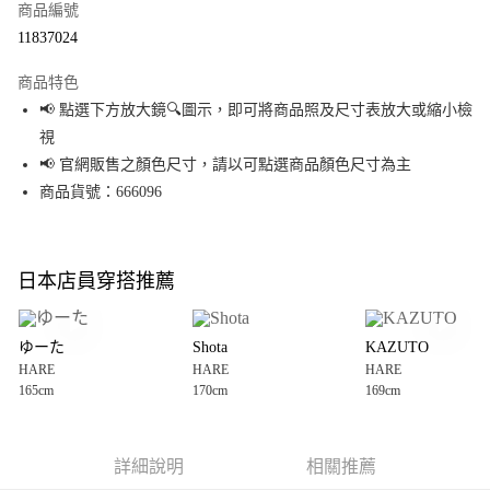
商品編號
超商取貨付款
11837024
LINE Pay
商品特色
Apple Pay
📢 點選下方放大鏡🔍圖示，即可將商品照及尺寸表放大或縮小檢
視
街口支付
📢 官網販售之顏色尺寸，請以可點選商品顏色尺寸為主
悠遊付
商品貨號：666096
Google Pay
全盈+PAY
日本店員穿搭推薦
大哥付你分期
相關說明
ゆーた
Shota
KAZUTO
【大哥付你分期使用說明】
HARE
HARE
HARE
AFTEE先享後付
1.本服務由台灣大哥大提供，台灣大哥大用戶可立即使用無須另外申請。
165cm
170cm
169cm
2.付款方式選擇「大哥付你分期」，訂單成立後會自動跳轉到大哥付的交易
相關說明
流程，驗證手機門號後，選擇欲分期的期數、繳款截止日，確認付款後即完
【關於「AFTEE先享後付」】
成交易。
AFTEE先享後付是「在收到商品之後才付款」的支付方式。 讓您購物簡單便
運送方式
3.實際核准額度、可分期數及費用金額請依後續交易確認頁面所載為準。
利好安心！
詳細說明
相關推薦
4.訂單成立30分鐘內，如未前往確認交易或遇審核未通過，訂單將自動取
１．簡單：不需註冊會員、不需綁卡、不需儲值。