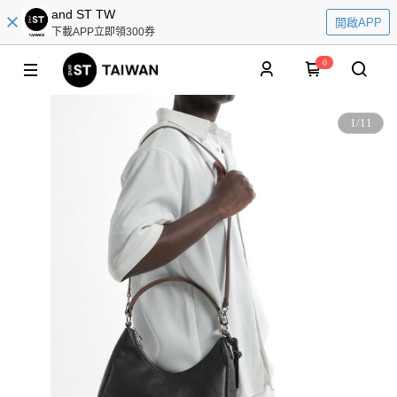
and ST TW
開啟APP
下載APP立即領300券
0
1
/
11