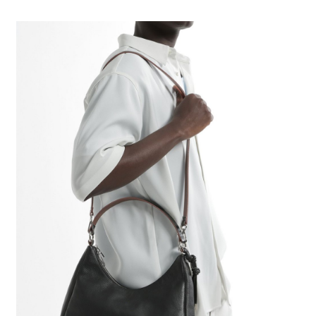
全家 取貨付款
消。如遇「轉專審核」未通過狀況，表示未達大哥付你分期系統評分，恕無
２．便利：只要手機號碼，簡訊認證，即可結帳。
法說明評估內容。
每筆NT$80，滿NT$888(含以上)免運費
３．安心：先確認商品／服務後，再付款。
【繳款方式說明】
1.分期款項不併入電信帳單，「大哥付你分期」於每月結算日後寄送繳費提
付款後 全家取貨
【「AFTEE先享後付」結帳流程】
醒簡訊。
１．於結帳方式選擇「AFTEE先享後付」後，將跳轉至「AFTEE先享後付」
每筆NT$80，滿NT$888(含以上)免運費
2.透過簡訊連結打開帳單後，可選擇「超商條碼／台灣大直營門市／銀行轉
結帳頁面，進行簡訊認證並確認金額後，即可完成結帳。
帳／街口支付／iPASS MONEY」等通路繳費。
２．訂單成立數日內，您將收到繳費通知簡訊。
7-11 取貨付款
３．收到繳費通知簡訊後14天內，點擊此簡訊中的連結，可透過四大超商／
【注意事項】
每筆NT$80，滿NT$1,500(含以上)免運費
ATM／網路銀行／等多元方式進行付款，方視為交易完成。
1.本服務係由「台灣大哥大股份有限公司」（以下簡稱本公司）所提供，讓
※ 請注意：結帳手續完成當下不需立刻繳費，但若您需要取消訂單，請聯絡
用戶於交易時，得透過本服務購買商品或服務，並由商店將買賣／分期付款
付款後 7-11取貨
購買商品的店家。未經商家同意取消之訂單仍視為有效，需透過AFTEE先享
買賣價金債權讓與本公司後，依約使用本公司帳單繳交帳款。
後付繳納相關費用。
每筆NT$80，滿NT$1,500(含以上)免運費
2.基於同意付款使用「大哥付你分期」之契約關係目的，商店將以您的個人
※ 交易是否成功請以「AFTEE先享後付 」之結帳頁面顯示為準，若有關於
資料（包含姓名、電話或地址）提供予台灣大哥大進項蒐集、處理及利用，
是否繳費成功／繳費後需取消欲退款等相關疑問，請聯繫「AFTEE先享後付
宅配
由本公司與您本人進行分期帳單所需資料之確認、核對及更正。
客戶支援中心」
https://netprotections.freshdesk.com/support/home
3.完整用戶服務條款，請詳閱以下連結：
https://oppay.tw/userRule
每筆NT$80，滿NT$1,500(含以上)免運費
【注意事項】
１．透過由恩沛科技股份有限公司提供之「AFTEE先享後付」服務完成之交
易，需依本服務之必要範圍內提供個人資料，並將交易相關給付款項請求債
權轉讓予恩沛科技股份有限公司。
２．關於個人資料處理事宜，請瀏覽以下網址：
https://aftee.tw/terms/#terms3
３．未成年的使用者請事先徵得法定代理人或監護人之同意方可使用
「AFTEE先享後付」，若未經同意申辦者引起之損失，本公司不負相關責
任。
４．使用「AFTEE先享後付」時，將依據個別帳號之用戶狀況，依本公司即