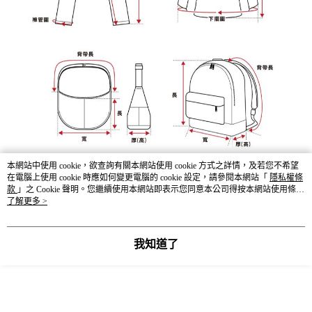
本網站中使用 cookie，欲查詢有關本網站使用 cookie 方式之詳情，及若您不希望
在電腦上使用 cookie 時應如何變更電腦的 cookie 設定，請參閱本網站「
隱私權條
款
」之 Cookie 聲明。您繼續使用本網站即表示您同意本公司得按本網站使用條款
之 Cookie 聲明使用 cookie。
了解更多 >
我知道了