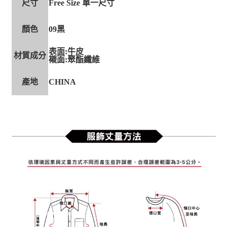
尺寸
Free Size 單一尺寸
顏色
09黑
表面:牛皮
材質成分
襯面:聚酯纖維
產地
CHINA