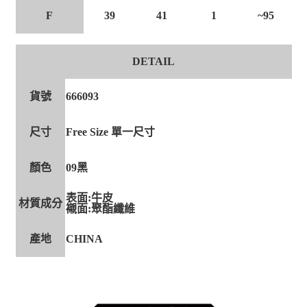
F
39
41
1
~95
DETAIL
貨號
666093
尺寸
Free Size 單一尺寸
顏色
09黑
表面:牛皮
材質成分
襯面:聚酯纖維
產地
CHINA