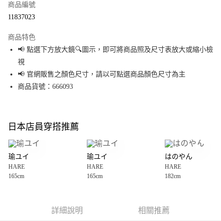
商品編號
超商取貨付款
11837023
LINE Pay
商品特色
Apple Pay
📢 點選下方放大鏡🔍圖示，即可將商品照及尺寸表放大或縮小檢
視
街口支付
📢 官網販售之顏色尺寸，請以可點選商品顏色尺寸為主
悠遊付
商品貨號：666093
Google Pay
全盈+PAY
日本店員穿搭推薦
大哥付你分期
相關說明
瑜ユイ
瑜ユイ
はのやん
【大哥付你分期使用說明】
HARE
HARE
HARE
AFTEE先享後付
1.本服務由台灣大哥大提供，台灣大哥大用戶可立即使用無須另外申請。
165cm
165cm
182cm
2.付款方式選擇「大哥付你分期」，訂單成立後會自動跳轉到大哥付的交易
相關說明
流程，驗證手機門號後，選擇欲分期的期數、繳款截止日，確認付款後即完
【關於「AFTEE先享後付」】
成交易。
AFTEE先享後付是「在收到商品之後才付款」的支付方式。 讓您購物簡單便
運送方式
3.實際核准額度、可分期數及費用金額請依後續交易確認頁面所載為準。
利好安心！
詳細說明
相關推薦
4.訂單成立30分鐘內，如未前往確認交易或遇審核未通過，訂單將自動取
１．簡單：不需註冊會員、不需綁卡、不需儲值。