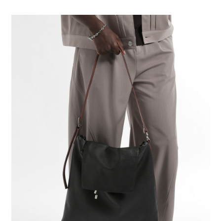
全家 取貨付款
消。如遇「轉專審核」未通過狀況，表示未達大哥付你分期系統評分，恕無
２．便利：只要手機號碼，簡訊認證，即可結帳。
法說明評估內容。
每筆NT$80，滿NT$888(含以上)免運費
３．安心：先確認商品／服務後，再付款。
【繳款方式說明】
1.分期款項不併入電信帳單，「大哥付你分期」於每月結算日後寄送繳費提
付款後 全家取貨
【「AFTEE先享後付」結帳流程】
醒簡訊。
１．於結帳方式選擇「AFTEE先享後付」後，將跳轉至「AFTEE先享後付」
每筆NT$80，滿NT$888(含以上)免運費
2.透過簡訊連結打開帳單後，可選擇「超商條碼／台灣大直營門市／銀行轉
結帳頁面，進行簡訊認證並確認金額後，即可完成結帳。
帳／街口支付／iPASS MONEY」等通路繳費。
２．訂單成立數日內，您將收到繳費通知簡訊。
7-11 取貨付款
３．收到繳費通知簡訊後14天內，點擊此簡訊中的連結，可透過四大超商／
【注意事項】
每筆NT$80，滿NT$1,500(含以上)免運費
ATM／網路銀行／等多元方式進行付款，方視為交易完成。
1.本服務係由「台灣大哥大股份有限公司」（以下簡稱本公司）所提供，讓
※ 請注意：結帳手續完成當下不需立刻繳費，但若您需要取消訂單，請聯絡
用戶於交易時，得透過本服務購買商品或服務，並由商店將買賣／分期付款
付款後 7-11取貨
購買商品的店家。未經商家同意取消之訂單仍視為有效，需透過AFTEE先享
買賣價金債權讓與本公司後，依約使用本公司帳單繳交帳款。
後付繳納相關費用。
每筆NT$80，滿NT$1,500(含以上)免運費
2.基於同意付款使用「大哥付你分期」之契約關係目的，商店將以您的個人
※ 交易是否成功請以「AFTEE先享後付 」之結帳頁面顯示為準，若有關於
資料（包含姓名、電話或地址）提供予台灣大哥大進項蒐集、處理及利用，
是否繳費成功／繳費後需取消欲退款等相關疑問，請聯繫「AFTEE先享後付
宅配
由本公司與您本人進行分期帳單所需資料之確認、核對及更正。
客戶支援中心」
https://netprotections.freshdesk.com/support/home
3.完整用戶服務條款，請詳閱以下連結：
https://oppay.tw/userRule
每筆NT$80，滿NT$1,500(含以上)免運費
【注意事項】
１．透過由恩沛科技股份有限公司提供之「AFTEE先享後付」服務完成之交
易，需依本服務之必要範圍內提供個人資料，並將交易相關給付款項請求債
權轉讓予恩沛科技股份有限公司。
２．關於個人資料處理事宜，請瀏覽以下網址：
https://aftee.tw/terms/#terms3
３．未成年的使用者請事先徵得法定代理人或監護人之同意方可使用
「AFTEE先享後付」，若未經同意申辦者引起之損失，本公司不負相關責
任。
４．使用「AFTEE先享後付」時，將依據個別帳號之用戶狀況，依本公司即