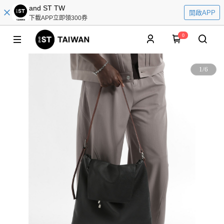
and ST TW
開啟APP
下載APP立即領300券
0
1
/
6