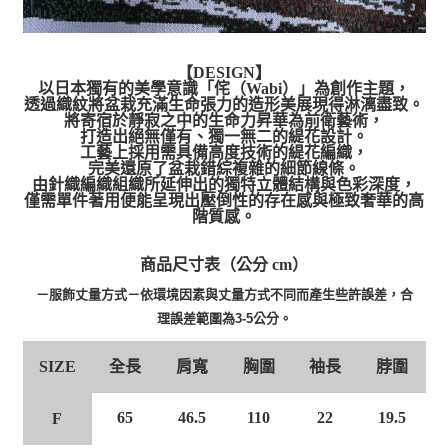
【DESIGN】
以日本獨有的美學意識「侘（Wabi）」為創作主題，
透過織紋將盆栽充滿生命張力的造形美展現得淋漓盡致。
將寄宿於靜寂之中的生命力昇華為前衛藝術，
打造出絕無僅有、獨一無二的緹花設計。
工藝上採用需具備高度技術的緹花編織，
完美還原了盆栽錯綜複雜的細節線條。
由針織編織組織所延伸出的獨特立體結構與色彩深度，
僅需單件著用便能呈現出壓倒性的存在感與極致奢華的高
階質感。
商品尺寸表（公分 cm）
－服飾丈量方式－依環境因素與丈量方式不同而產生些許誤差，合
理誤差範圍為3-5公分。
全長
肩寬
胸圍
袖長
脖圍
SIZE
65
46.5
110
22
19.5
F