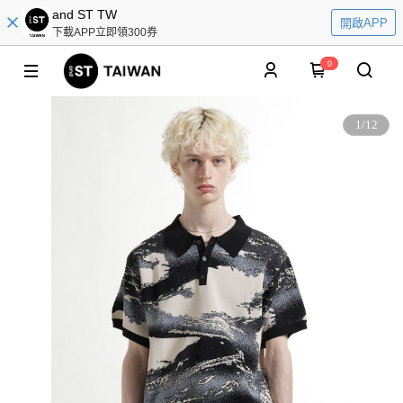
and ST TW
開啟APP
下載APP立即領300券
0
1
/
12