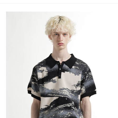
4.訂單成立30分鐘內，如未前往確認交易或遇審核未通過，訂單將自動取
１．簡單：不需註冊會員、不需綁卡、不需儲值。
全家 取貨付款
消。如遇「轉專審核」未通過狀況，表示未達大哥付你分期系統評分，恕無
２．便利：只要手機號碼，簡訊認證，即可結帳。
法說明評估內容。
每筆NT$80，滿NT$888(含以上)免運費
３．安心：先確認商品／服務後，再付款。
【繳款方式說明】
1.分期款項不併入電信帳單，「大哥付你分期」於每月結算日後寄送繳費提
付款後 全家取貨
【「AFTEE先享後付」結帳流程】
醒簡訊。
１．於結帳方式選擇「AFTEE先享後付」後，將跳轉至「AFTEE先享後付」
每筆NT$80，滿NT$888(含以上)免運費
2.透過簡訊連結打開帳單後，可選擇「超商條碼／台灣大直營門市／銀行轉
結帳頁面，進行簡訊認證並確認金額後，即可完成結帳。
帳／街口支付／iPASS MONEY」等通路繳費。
２．訂單成立數日內，您將收到繳費通知簡訊。
7-11 取貨付款
３．收到繳費通知簡訊後14天內，點擊此簡訊中的連結，可透過四大超商／
【注意事項】
每筆NT$80，滿NT$1,500(含以上)免運費
ATM／網路銀行／等多元方式進行付款，方視為交易完成。
1.本服務係由「台灣大哥大股份有限公司」（以下簡稱本公司）所提供，讓
※ 請注意：結帳手續完成當下不需立刻繳費，但若您需要取消訂單，請聯絡
用戶於交易時，得透過本服務購買商品或服務，並由商店將買賣／分期付款
付款後 7-11取貨
購買商品的店家。未經商家同意取消之訂單仍視為有效，需透過AFTEE先享
買賣價金債權讓與本公司後，依約使用本公司帳單繳交帳款。
後付繳納相關費用。
每筆NT$80，滿NT$1,500(含以上)免運費
2.基於同意付款使用「大哥付你分期」之契約關係目的，商店將以您的個人
※ 交易是否成功請以「AFTEE先享後付 」之結帳頁面顯示為準，若有關於
資料（包含姓名、電話或地址）提供予台灣大哥大進項蒐集、處理及利用，
是否繳費成功／繳費後需取消欲退款等相關疑問，請聯繫「AFTEE先享後付
宅配
由本公司與您本人進行分期帳單所需資料之確認、核對及更正。
客戶支援中心」
https://netprotections.freshdesk.com/support/home
3.完整用戶服務條款，請詳閱以下連結：
https://oppay.tw/userRule
每筆NT$80，滿NT$1,500(含以上)免運費
【注意事項】
１．透過由恩沛科技股份有限公司提供之「AFTEE先享後付」服務完成之交
易，需依本服務之必要範圍內提供個人資料，並將交易相關給付款項請求債
權轉讓予恩沛科技股份有限公司。
２．關於個人資料處理事宜，請瀏覽以下網址：
https://aftee.tw/terms/#terms3
３．未成年的使用者請事先徵得法定代理人或監護人之同意方可使用
「AFTEE先享後付」，若未經同意申辦者引起之損失，本公司不負相關責
任。