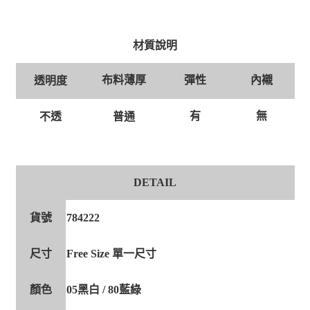
材質說明
布料薄厚
彈性
內襯
透明度
有
無
普通
不透
DETAIL
貨號
784222
尺寸
Free Size 單一尺寸
顏色
05黑白 / 80藍綠