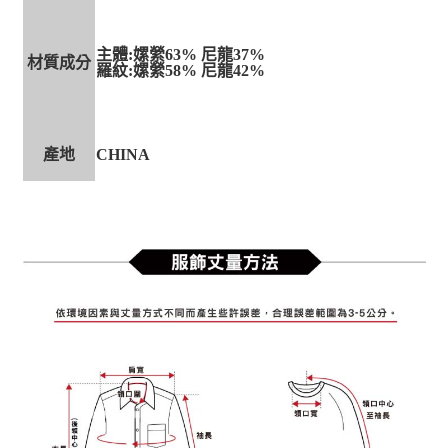
主體:嫘縈63% 尼龍37%
材質成分
羅紋:嫘縈58% 尼龍42%
產地
CHINA