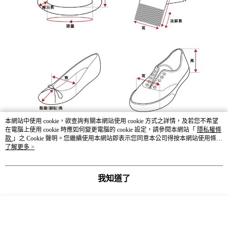
本網站中使用 cookie，欲查詢有關本網站使用 cookie 方式之詳情，及若您不希望
在電腦上使用 cookie 時應如何變更電腦的 cookie 設定，請參閱本網站「
隱私權條
款
」之 Cookie 聲明。您繼續使用本網站即表示您同意本公司得按本網站使用條款
之 Cookie 聲明使用 cookie。
了解更多 >
我知道了