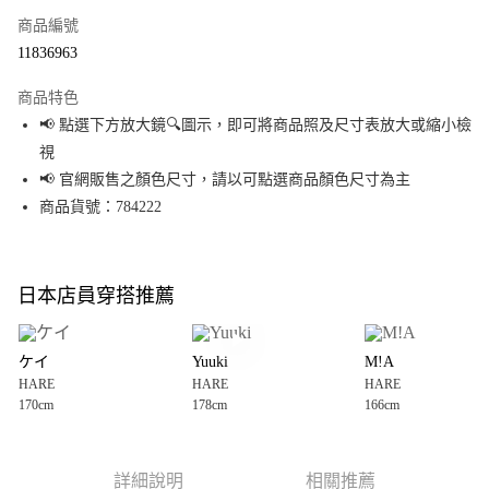
商品編號
超商取貨付款
11836963
LINE Pay
商品特色
Apple Pay
📢 點選下方放大鏡🔍圖示，即可將商品照及尺寸表放大或縮小檢
視
街口支付
📢 官網販售之顏色尺寸，請以可點選商品顏色尺寸為主
悠遊付
商品貨號：784222
Google Pay
全盈+PAY
日本店員穿搭推薦
大哥付你分期
相關說明
ケイ
Yuuki
M!A
【大哥付你分期使用說明】
HARE
HARE
HARE
AFTEE先享後付
1.本服務由台灣大哥大提供，台灣大哥大用戶可立即使用無須另外申請。
170cm
178cm
166cm
2.付款方式選擇「大哥付你分期」，訂單成立後會自動跳轉到大哥付的交易
相關說明
流程，驗證手機門號後，選擇欲分期的期數、繳款截止日，確認付款後即完
【關於「AFTEE先享後付」】
成交易。
AFTEE先享後付是「在收到商品之後才付款」的支付方式。 讓您購物簡單便
運送方式
3.實際核准額度、可分期數及費用金額請依後續交易確認頁面所載為準。
利好安心！
詳細說明
相關推薦