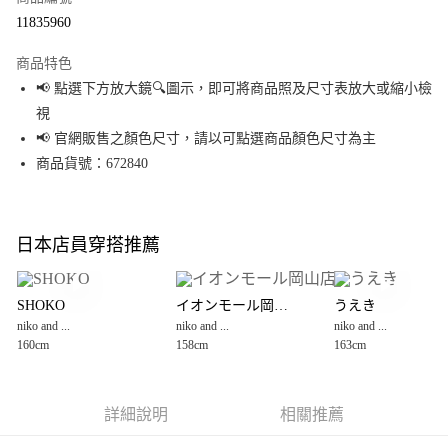
超商取貨付款
11835960
LINE Pay
商品特色
Apple Pay
📢 點選下方放大鏡🔍圖示，即可將商品照及尺寸表放大或縮小檢
視
街口支付
📢 官網販售之顏色尺寸，請以可點選商品顏色尺寸為主
悠遊付
商品貨號：672840
Google Pay
全盈+PAY
日本店員穿搭推薦
大哥付你分期
相關說明
SHOKO
イオンモール岡山店
うえき
【大哥付你分期使用說明】
niko and ...
niko and ...
niko and ...
AFTEE先享後付
1.本服務由台灣大哥大提供，台灣大哥大用戶可立即使用無須另外申請。
160cm
158cm
163cm
2.付款方式選擇「大哥付你分期」，訂單成立後會自動跳轉到大哥付的交易
相關說明
流程，驗證手機門號後，選擇欲分期的期數、繳款截止日，確認付款後即完
【關於「AFTEE先享後付」】
成交易。
AFTEE先享後付是「在收到商品之後才付款」的支付方式。 讓您購物簡單便
運送方式
3.實際核准額度、可分期數及費用金額請依後續交易確認頁面所載為準。
利好安心！
詳細說明
相關推薦
4.訂單成立30分鐘內，如未前往確認交易或遇審核未通過，訂單將自動取
１．簡單：不需註冊會員、不需綁卡、不需儲值。
全家 取貨付款
消。如遇「轉專審核」未通過狀況，表示未達大哥付你分期系統評分，恕無