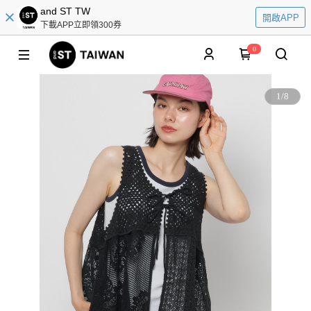
and ST TW
開啟APP
下載APP立即領300券
0
1
/
8