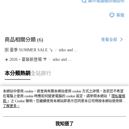
顯示電腦版詳細說明
客服
商品相關分類 (6)
查看全部
🈹 夏季 SUMMER SALE ↘️
niko and ...
☀️ 2026・夏裝新登場 🌴
niko and ...
本分類熱銷
全站排行
本網站中使用 cookie，欲查詢有關本網站使用 cookie 方式之詳情，及若您不希望
熱門標籤
在電腦上使用 cookie 時應如何變更電腦的 cookie 設定，請參閱本網站「
隱私權條
款
」之 Cookie 聲明。您繼續使用本網站即表示您同意本公司得按本網站使用條款
之 Cookie 聲明使用 cookie。
了解更多 >
我知道了