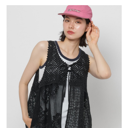
２．便利：只要手機號碼，簡訊認證，即可結帳。
法說明評估內容。
每筆NT$80，滿NT$888(含以上)免運費
３．安心：先確認商品／服務後，再付款。
【繳款方式說明】
1.分期款項不併入電信帳單，「大哥付你分期」於每月結算日後寄送繳費提
付款後 全家取貨
【「AFTEE先享後付」結帳流程】
醒簡訊。
１．於結帳方式選擇「AFTEE先享後付」後，將跳轉至「AFTEE先享後付」
每筆NT$80，滿NT$888(含以上)免運費
2.透過簡訊連結打開帳單後，可選擇「超商條碼／台灣大直營門市／銀行轉
結帳頁面，進行簡訊認證並確認金額後，即可完成結帳。
帳／街口支付／iPASS MONEY」等通路繳費。
２．訂單成立數日內，您將收到繳費通知簡訊。
7-11 取貨付款
３．收到繳費通知簡訊後14天內，點擊此簡訊中的連結，可透過四大超商／
【注意事項】
每筆NT$80，滿NT$1,500(含以上)免運費
ATM／網路銀行／等多元方式進行付款，方視為交易完成。
1.本服務係由「台灣大哥大股份有限公司」（以下簡稱本公司）所提供，讓
※ 請注意：結帳手續完成當下不需立刻繳費，但若您需要取消訂單，請聯絡
用戶於交易時，得透過本服務購買商品或服務，並由商店將買賣／分期付款
付款後 7-11取貨
購買商品的店家。未經商家同意取消之訂單仍視為有效，需透過AFTEE先享
買賣價金債權讓與本公司後，依約使用本公司帳單繳交帳款。
後付繳納相關費用。
每筆NT$80，滿NT$1,500(含以上)免運費
2.基於同意付款使用「大哥付你分期」之契約關係目的，商店將以您的個人
※ 交易是否成功請以「AFTEE先享後付 」之結帳頁面顯示為準，若有關於
資料（包含姓名、電話或地址）提供予台灣大哥大進項蒐集、處理及利用，
是否繳費成功／繳費後需取消欲退款等相關疑問，請聯繫「AFTEE先享後付
宅配
由本公司與您本人進行分期帳單所需資料之確認、核對及更正。
客戶支援中心」
https://netprotections.freshdesk.com/support/home
3.完整用戶服務條款，請詳閱以下連結：
https://oppay.tw/userRule
每筆NT$80，滿NT$1,500(含以上)免運費
【注意事項】
１．透過由恩沛科技股份有限公司提供之「AFTEE先享後付」服務完成之交
易，需依本服務之必要範圍內提供個人資料，並將交易相關給付款項請求債
權轉讓予恩沛科技股份有限公司。
２．關於個人資料處理事宜，請瀏覽以下網址：
https://aftee.tw/terms/#terms3
３．未成年的使用者請事先徵得法定代理人或監護人之同意方可使用
「AFTEE先享後付」，若未經同意申辦者引起之損失，本公司不負相關責
任。
４．使用「AFTEE先享後付」時，將依據個別帳號之用戶狀況，依本公司即