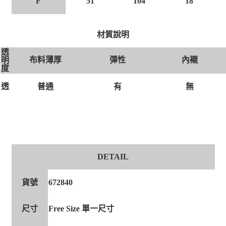
F
51
104
18
材質說明
透
布料薄厚
彈性
內襯
明
度
有
無
透
普通
DETAIL
貨號
672840
尺寸
Free Size 單一尺寸