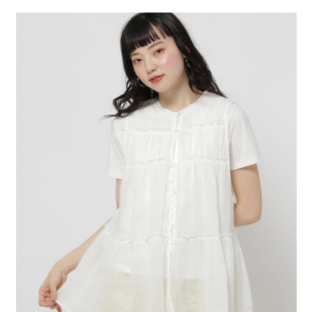
２．便利：只要手機號碼，簡訊認證，即可結帳。
法說明評估內容。
每筆NT$80，滿NT$888(含以上)免運費
３．安心：先確認商品／服務後，再付款。
【繳款方式說明】
1.分期款項不併入電信帳單，「大哥付你分期」於每月結算日後寄送繳費提
付款後 全家取貨
【「AFTEE先享後付」結帳流程】
醒簡訊。
１．於結帳方式選擇「AFTEE先享後付」後，將跳轉至「AFTEE先享後付」
每筆NT$80，滿NT$888(含以上)免運費
2.透過簡訊連結打開帳單後，可選擇「超商條碼／台灣大直營門市／銀行轉
結帳頁面，進行簡訊認證並確認金額後，即可完成結帳。
帳／街口支付／iPASS MONEY」等通路繳費。
２．訂單成立數日內，您將收到繳費通知簡訊。
7-11 取貨付款
３．收到繳費通知簡訊後14天內，點擊此簡訊中的連結，可透過四大超商／
【注意事項】
每筆NT$80，滿NT$1,500(含以上)免運費
ATM／網路銀行／等多元方式進行付款，方視為交易完成。
1.本服務係由「台灣大哥大股份有限公司」（以下簡稱本公司）所提供，讓
※ 請注意：結帳手續完成當下不需立刻繳費，但若您需要取消訂單，請聯絡
用戶於交易時，得透過本服務購買商品或服務，並由商店將買賣／分期付款
付款後 7-11取貨
購買商品的店家。未經商家同意取消之訂單仍視為有效，需透過AFTEE先享
買賣價金債權讓與本公司後，依約使用本公司帳單繳交帳款。
後付繳納相關費用。
每筆NT$80，滿NT$1,500(含以上)免運費
2.基於同意付款使用「大哥付你分期」之契約關係目的，商店將以您的個人
※ 交易是否成功請以「AFTEE先享後付 」之結帳頁面顯示為準，若有關於
資料（包含姓名、電話或地址）提供予台灣大哥大進項蒐集、處理及利用，
是否繳費成功／繳費後需取消欲退款等相關疑問，請聯繫「AFTEE先享後付
宅配
由本公司與您本人進行分期帳單所需資料之確認、核對及更正。
客戶支援中心」
https://netprotections.freshdesk.com/support/home
3.完整用戶服務條款，請詳閱以下連結：
https://oppay.tw/userRule
每筆NT$80，滿NT$1,500(含以上)免運費
【注意事項】
１．透過由恩沛科技股份有限公司提供之「AFTEE先享後付」服務完成之交
易，需依本服務之必要範圍內提供個人資料，並將交易相關給付款項請求債
權轉讓予恩沛科技股份有限公司。
２．關於個人資料處理事宜，請瀏覽以下網址：
https://aftee.tw/terms/#terms3
３．未成年的使用者請事先徵得法定代理人或監護人之同意方可使用
「AFTEE先享後付」，若未經同意申辦者引起之損失，本公司不負相關責
任。
４．使用「AFTEE先享後付」時，將依據個別帳號之用戶狀況，依本公司即