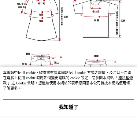
本網站中使用 cookie，欲查詢有關本網站使用 cookie 方式之詳情，及若您不希望
在電腦上使用 cookie 時應如何變更電腦的 cookie 設定，請參閱本網站「
隱私權條
款
」之 Cookie 聲明。您繼續使用本網站即表示您同意本公司得按本網站使用條款
之 Cookie 聲明使用 cookie。
了解更多 >
我知道了