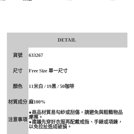
DETAIL
貨號
633267
尺寸
Free Size 單一尺寸
顏色
11米白 / 19黑 / 50咖啡
材質成分
麻100%
●商品材質易勾紗或刮傷，請避免與粗糙物品
摩擦。
注意事項
●建議先穿好衣服再配戴戒指、手錶或項鍊，
以免拉扯造成破損。