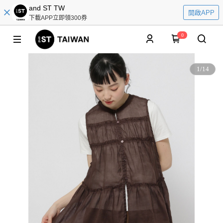
and ST TW
開啟APP
下載APP立即領300券
0
1
/
14