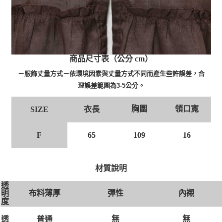
商品尺寸表（公分 cm）
－服飾丈量方式－依環境因素與丈量方式不同而產生些許誤差，合
理誤差範圍為3-5公分。
胸圍
領口寬
衣長
SIZE
F
65
109
16
材質說明
透
布料薄厚
彈性
內襯
明
度
無
無
透
普通