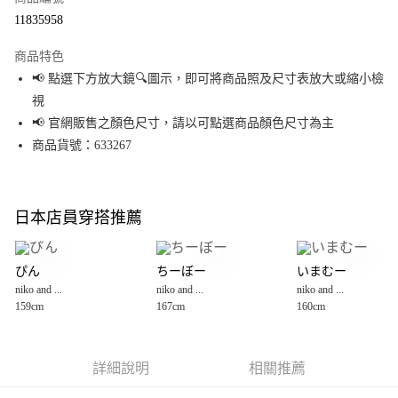
超商取貨付款
11835958
LINE Pay
商品特色
Apple Pay
📢 點選下方放大鏡🔍圖示，即可將商品照及尺寸表放大或縮小檢
視
街口支付
📢 官網販售之顏色尺寸，請以可點選商品顏色尺寸為主
悠遊付
商品貨號：633267
Google Pay
全盈+PAY
日本店員穿搭推薦
大哥付你分期
相關說明
ぴん
ちーぼー
いまむー
【大哥付你分期使用說明】
niko and ...
niko and ...
niko and ...
AFTEE先享後付
1.本服務由台灣大哥大提供，台灣大哥大用戶可立即使用無須另外申請。
159cm
167cm
160cm
2.付款方式選擇「大哥付你分期」，訂單成立後會自動跳轉到大哥付的交易
相關說明
流程，驗證手機門號後，選擇欲分期的期數、繳款截止日，確認付款後即完
【關於「AFTEE先享後付」】
成交易。
AFTEE先享後付是「在收到商品之後才付款」的支付方式。 讓您購物簡單便
運送方式
3.實際核准額度、可分期數及費用金額請依後續交易確認頁面所載為準。
利好安心！
詳細說明
相關推薦
4.訂單成立30分鐘內，如未前往確認交易或遇審核未通過，訂單將自動取
１．簡單：不需註冊會員、不需綁卡、不需儲值。
全家 取貨付款
消。如遇「轉專審核」未通過狀況，表示未達大哥付你分期系統評分，恕無