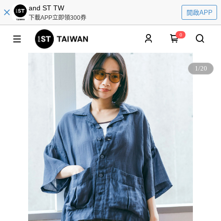
and ST TW
開啟APP
下載APP立即領300券
0
1
/
20