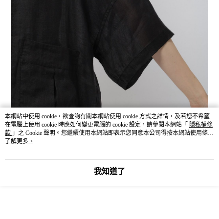
本網站中使用 cookie，欲查詢有關本網站使用 cookie 方式之詳情，及若您不希望
在電腦上使用 cookie 時應如何變更電腦的 cookie 設定，請參閱本網站「
隱私權條
款
」之 Cookie 聲明。您繼續使用本網站即表示您同意本公司得按本網站使用條款
之 Cookie 聲明使用 cookie。
了解更多 >
我知道了