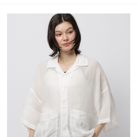
4.訂單成立30分鐘內，如未前往確認交易或遇審核未通過，訂單將自動取
１．簡單：不需註冊會員、不需綁卡、不需儲值。
全家 取貨付款
消。如遇「轉專審核」未通過狀況，表示未達大哥付你分期系統評分，恕無
２．便利：只要手機號碼，簡訊認證，即可結帳。
法說明評估內容。
每筆NT$80，滿NT$1,500(含以上)免運費
３．安心：先確認商品／服務後，再付款。
【繳款方式說明】
1.分期款項不併入電信帳單，「大哥付你分期」於每月結算日後寄送繳費提
付款後 全家取貨
【「AFTEE先享後付」結帳流程】
醒簡訊。
１．於結帳方式選擇「AFTEE先享後付」後，將跳轉至「AFTEE先享後付」
每筆NT$80，滿NT$1,500(含以上)免運費
2.透過簡訊連結打開帳單後，可選擇「超商條碼／台灣大直營門市／銀行轉
結帳頁面，進行簡訊認證並確認金額後，即可完成結帳。
帳／街口支付／iPASS MONEY」等通路繳費。
２．訂單成立數日內，您將收到繳費通知簡訊。
7-11 取貨付款
３．收到繳費通知簡訊後14天內，點擊此簡訊中的連結，可透過四大超商／
【注意事項】
每筆NT$80，滿NT$1,500(含以上)免運費
ATM／網路銀行／等多元方式進行付款，方視為交易完成。
1.本服務係由「台灣大哥大股份有限公司」（以下簡稱本公司）所提供，讓
※ 請注意：結帳手續完成當下不需立刻繳費，但若您需要取消訂單，請聯絡
用戶於交易時，得透過本服務購買商品或服務，並由商店將買賣／分期付款
付款後 7-11取貨
購買商品的店家。未經商家同意取消之訂單仍視為有效，需透過AFTEE先享
買賣價金債權讓與本公司後，依約使用本公司帳單繳交帳款。
後付繳納相關費用。
每筆NT$80，滿NT$1,500(含以上)免運費
2.基於同意付款使用「大哥付你分期」之契約關係目的，商店將以您的個人
※ 交易是否成功請以「AFTEE先享後付 」之結帳頁面顯示為準，若有關於
資料（包含姓名、電話或地址）提供予台灣大哥大進項蒐集、處理及利用，
是否繳費成功／繳費後需取消欲退款等相關疑問，請聯繫「AFTEE先享後付
宅配
由本公司與您本人進行分期帳單所需資料之確認、核對及更正。
客戶支援中心」
https://netprotections.freshdesk.com/support/home
3.完整用戶服務條款，請詳閱以下連結：
https://oppay.tw/userRule
每筆NT$80，滿NT$1,500(含以上)免運費
【注意事項】
１．透過由恩沛科技股份有限公司提供之「AFTEE先享後付」服務完成之交
易，需依本服務之必要範圍內提供個人資料，並將交易相關給付款項請求債
權轉讓予恩沛科技股份有限公司。
２．關於個人資料處理事宜，請瀏覽以下網址：
https://aftee.tw/terms/#terms3
３．未成年的使用者請事先徵得法定代理人或監護人之同意方可使用
「AFTEE先享後付」，若未經同意申辦者引起之損失，本公司不負相關責
任。