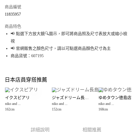
商品編號
超商取貨付款
11835957
LINE Pay
商品特色
Apple Pay
📢 點選下方放大鏡🔍圖示，即可將商品照及尺寸表放大或縮小檢
視
街口支付
📢 官網販售之顏色尺寸，請以可點選商品顏色尺寸為主
悠遊付
商品貨號：607195
Google Pay
全盈+PAY
日本店員穿搭推薦
大哥付你分期
相關說明
イクスピアリ
ジャズドリーム長島店
ゆめタウン徳島店
【大哥付你分期使用說明】
niko and ...
niko and ...
niko and ...
AFTEE先享後付
1.本服務由台灣大哥大提供，台灣大哥大用戶可立即使用無須另外申請。
162cm
152cm
168cm
2.付款方式選擇「大哥付你分期」，訂單成立後會自動跳轉到大哥付的交易
相關說明
流程，驗證手機門號後，選擇欲分期的期數、繳款截止日，確認付款後即完
【關於「AFTEE先享後付」】
成交易。
AFTEE先享後付是「在收到商品之後才付款」的支付方式。 讓您購物簡單便
運送方式
3.實際核准額度、可分期數及費用金額請依後續交易確認頁面所載為準。
利好安心！
詳細說明
相關推薦