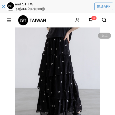
and ST TW
開啟APP
下載APP立即領300券
0
1
/
11