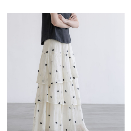
4.訂單成立30分鐘內，如未前往確認交易或遇審核未通過，訂單將自動取
１．簡單：不需註冊會員、不需綁卡、不需儲值。
全家 取貨付款
消。如遇「轉專審核」未通過狀況，表示未達大哥付你分期系統評分，恕無
２．便利：只要手機號碼，簡訊認證，即可結帳。
法說明評估內容。
每筆NT$80，滿NT$888(含以上)免運費
３．安心：先確認商品／服務後，再付款。
【繳款方式說明】
1.分期款項不併入電信帳單，「大哥付你分期」於每月結算日後寄送繳費提
付款後 全家取貨
【「AFTEE先享後付」結帳流程】
醒簡訊。
１．於結帳方式選擇「AFTEE先享後付」後，將跳轉至「AFTEE先享後付」
每筆NT$80，滿NT$888(含以上)免運費
2.透過簡訊連結打開帳單後，可選擇「超商條碼／台灣大直營門市／銀行轉
結帳頁面，進行簡訊認證並確認金額後，即可完成結帳。
帳／街口支付／iPASS MONEY」等通路繳費。
２．訂單成立數日內，您將收到繳費通知簡訊。
7-11 取貨付款
３．收到繳費通知簡訊後14天內，點擊此簡訊中的連結，可透過四大超商／
【注意事項】
每筆NT$80，滿NT$1,500(含以上)免運費
ATM／網路銀行／等多元方式進行付款，方視為交易完成。
1.本服務係由「台灣大哥大股份有限公司」（以下簡稱本公司）所提供，讓
※ 請注意：結帳手續完成當下不需立刻繳費，但若您需要取消訂單，請聯絡
用戶於交易時，得透過本服務購買商品或服務，並由商店將買賣／分期付款
付款後 7-11取貨
購買商品的店家。未經商家同意取消之訂單仍視為有效，需透過AFTEE先享
買賣價金債權讓與本公司後，依約使用本公司帳單繳交帳款。
後付繳納相關費用。
每筆NT$80，滿NT$1,500(含以上)免運費
2.基於同意付款使用「大哥付你分期」之契約關係目的，商店將以您的個人
※ 交易是否成功請以「AFTEE先享後付 」之結帳頁面顯示為準，若有關於
資料（包含姓名、電話或地址）提供予台灣大哥大進項蒐集、處理及利用，
是否繳費成功／繳費後需取消欲退款等相關疑問，請聯繫「AFTEE先享後付
宅配
由本公司與您本人進行分期帳單所需資料之確認、核對及更正。
客戶支援中心」
https://netprotections.freshdesk.com/support/home
3.完整用戶服務條款，請詳閱以下連結：
https://oppay.tw/userRule
每筆NT$80，滿NT$1,500(含以上)免運費
【注意事項】
１．透過由恩沛科技股份有限公司提供之「AFTEE先享後付」服務完成之交
易，需依本服務之必要範圍內提供個人資料，並將交易相關給付款項請求債
權轉讓予恩沛科技股份有限公司。
２．關於個人資料處理事宜，請瀏覽以下網址：
https://aftee.tw/terms/#terms3
３．未成年的使用者請事先徵得法定代理人或監護人之同意方可使用
「AFTEE先享後付」，若未經同意申辦者引起之損失，本公司不負相關責
任。