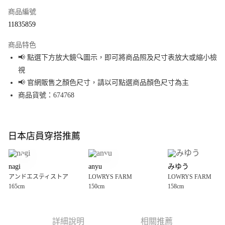
商品編號
超商取貨付款
11835859
LINE Pay
商品特色
Apple Pay
📢 點選下方放大鏡🔍圖示，即可將商品照及尺寸表放大或縮小檢
視
街口支付
📢 官網販售之顏色尺寸，請以可點選商品顏色尺寸為主
悠遊付
商品貨號：674768
Google Pay
全盈+PAY
日本店員穿搭推薦
大哥付你分期
相關說明
nagi
anyu
みゆう
【大哥付你分期使用說明】
アンドエスティストア
LOWRYS FARM
LOWRYS FARM
AFTEE先享後付
1.本服務由台灣大哥大提供，台灣大哥大用戶可立即使用無須另外申請。
165cm
150cm
158cm
2.付款方式選擇「大哥付你分期」，訂單成立後會自動跳轉到大哥付的交易
相關說明
流程，驗證手機門號後，選擇欲分期的期數、繳款截止日，確認付款後即完
【關於「AFTEE先享後付」】
成交易。
AFTEE先享後付是「在收到商品之後才付款」的支付方式。 讓您購物簡單便
運送方式
3.實際核准額度、可分期數及費用金額請依後續交易確認頁面所載為準。
利好安心！
詳細說明
相關推薦