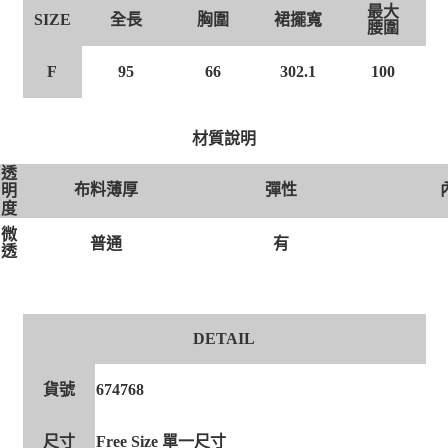
最大
全長
胸圍
裙擺寬
SIZE
腰圍
F
95
66
302.1
100
材質說明
透
布料薄厚
彈性
明
度
微
有
普通
透
DETAIL
貨號
674768
尺寸
Free Size 單一尺寸