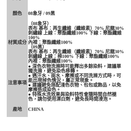
顏色
08象牙 / 09黑
（08象牙）
表布 基布：再生纖維（纖維素）70% 尼龍30%
刺繡線 上線：聚酯纖維100% 下線：聚酯纖維
100%
材質成分
內裡：聚酯纖維100%
（09黑）
表布 基布：再生纖維（纖維素）70% 尼龍30%
刺繡線 上線：棉100% 下線：聚酯纖維100%
內裡：聚酯纖維100%
● 深色衣物洗滌時可能釋出多餘染料，建議單
獨洗滌，避免染色移轉。
● 遇汗水、雨水、摩擦或不同洗滌方式時，可
能出現掉色情況，屬正常現象。
注意事項
● 建議避免搭配淺色衣物、包包或飾品，以免
摩擦造成染色。
● 特殊水洗效果與染料特性會隨時間自然褪
色，請勿使用漂白劑，避免長時間浸泡。
產地
CHINA