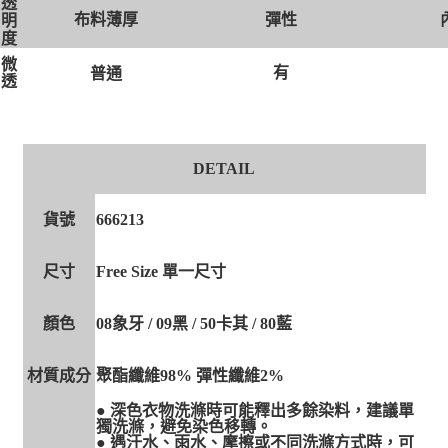
透
布料薄厚
彈性
明
度
微
有
普通
透
DETAIL
貨號
666213
尺寸
Free Size 單一尺寸
顏色
08象牙 / 09黑 / 50卡其 / 80藍
材質成分
聚酯纖維98% 彈性纖維2%
● 深色衣物洗滌時可能釋出多餘染料，建議單
獨洗滌，避免染色移轉。
● 遇汗水、雨水、摩擦或不同洗滌方式時，可