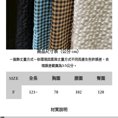
商品尺寸表（公分 cm）
－服飾丈量方式－依環境因素與丈量方式不同而產生些許誤差，合
理誤差範圍為3-5公分。
全長
胸圍
腰圍
臀圍
SIZE
F
121~
78
102
120
材質說明