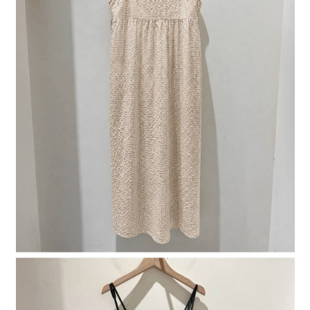
4.訂單成立30分鐘內，如未前往確認交易或遇審核未通過，訂單將自動取
１．簡單：不需註冊會員、不需綁卡、不需儲值。
全家 取貨付款
消。如遇「轉專審核」未通過狀況，表示未達大哥付你分期系統評分，恕無
２．便利：只要手機號碼，簡訊認證，即可結帳。
法說明評估內容。
每筆NT$80，滿NT$888(含以上)免運費
３．安心：先確認商品／服務後，再付款。
【繳款方式說明】
1.分期款項不併入電信帳單，「大哥付你分期」於每月結算日後寄送繳費提
付款後 全家取貨
【「AFTEE先享後付」結帳流程】
醒簡訊。
１．於結帳方式選擇「AFTEE先享後付」後，將跳轉至「AFTEE先享後付」
每筆NT$80，滿NT$888(含以上)免運費
2.透過簡訊連結打開帳單後，可選擇「超商條碼／台灣大直營門市／銀行轉
結帳頁面，進行簡訊認證並確認金額後，即可完成結帳。
帳／街口支付／iPASS MONEY」等通路繳費。
２．訂單成立數日內，您將收到繳費通知簡訊。
7-11 取貨付款
３．收到繳費通知簡訊後14天內，點擊此簡訊中的連結，可透過四大超商／
【注意事項】
每筆NT$80，滿NT$1,500(含以上)免運費
ATM／網路銀行／等多元方式進行付款，方視為交易完成。
1.本服務係由「台灣大哥大股份有限公司」（以下簡稱本公司）所提供，讓
※ 請注意：結帳手續完成當下不需立刻繳費，但若您需要取消訂單，請聯絡
用戶於交易時，得透過本服務購買商品或服務，並由商店將買賣／分期付款
付款後 7-11取貨
購買商品的店家。未經商家同意取消之訂單仍視為有效，需透過AFTEE先享
買賣價金債權讓與本公司後，依約使用本公司帳單繳交帳款。
後付繳納相關費用。
每筆NT$80，滿NT$1,500(含以上)免運費
2.基於同意付款使用「大哥付你分期」之契約關係目的，商店將以您的個人
※ 交易是否成功請以「AFTEE先享後付 」之結帳頁面顯示為準，若有關於
資料（包含姓名、電話或地址）提供予台灣大哥大進項蒐集、處理及利用，
是否繳費成功／繳費後需取消欲退款等相關疑問，請聯繫「AFTEE先享後付
宅配
由本公司與您本人進行分期帳單所需資料之確認、核對及更正。
客戶支援中心」
https://netprotections.freshdesk.com/support/home
3.完整用戶服務條款，請詳閱以下連結：
https://oppay.tw/userRule
每筆NT$80，滿NT$1,500(含以上)免運費
【注意事項】
１．透過由恩沛科技股份有限公司提供之「AFTEE先享後付」服務完成之交
易，需依本服務之必要範圍內提供個人資料，並將交易相關給付款項請求債
權轉讓予恩沛科技股份有限公司。
２．關於個人資料處理事宜，請瀏覽以下網址：
https://aftee.tw/terms/#terms3
３．未成年的使用者請事先徵得法定代理人或監護人之同意方可使用
「AFTEE先享後付」，若未經同意申辦者引起之損失，本公司不負相關責
任。