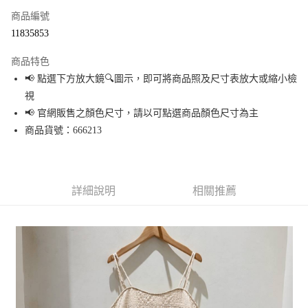
商品編號
超商取貨付款
11835853
LINE Pay
商品特色
Apple Pay
📢 點選下方放大鏡🔍圖示，即可將商品照及尺寸表放大或縮小檢
視
街口支付
📢 官網販售之顏色尺寸，請以可點選商品顏色尺寸為主
悠遊付
商品貨號：666213
Google Pay
全盈+PAY
詳細說明
相關推薦
大哥付你分期
相關說明
【大哥付你分期使用說明】
AFTEE先享後付
1.本服務由台灣大哥大提供，台灣大哥大用戶可立即使用無須另外申請。
2.付款方式選擇「大哥付你分期」，訂單成立後會自動跳轉到大哥付的交易
相關說明
流程，驗證手機門號後，選擇欲分期的期數、繳款截止日，確認付款後即完
【關於「AFTEE先享後付」】
成交易。
AFTEE先享後付是「在收到商品之後才付款」的支付方式。 讓您購物簡單便
運送方式
3.實際核准額度、可分期數及費用金額請依後續交易確認頁面所載為準。
利好安心！