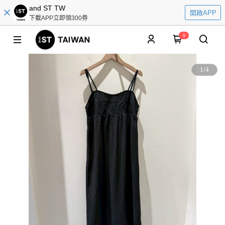
and ST TW
開啟APP
下載APP立即領300券
0
1
/
4