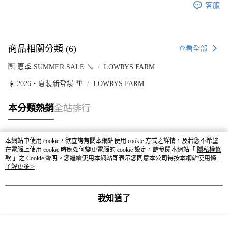
客服
商品相關分類 (6)
查看全部
🈹 夏季 SUMMER SALE ↘️
LOWRYS FARM
☀️ 2026・夏裝新登場 🌴
LOWRYS FARM
本分類熱銷
全站排行
本網站中使用 cookie，欲查詢有關本網站使用 cookie 方式之詳情，及若您不希望
熱門標籤
在電腦上使用 cookie 時應如何變更電腦的 cookie 設定，請參閱本網站「
隱私權條
款
」之 Cookie 聲明。您繼續使用本網站即表示您同意本公司得按本網站使用條款
之 Cookie 聲明使用 cookie。
了解更多 >
我知道了