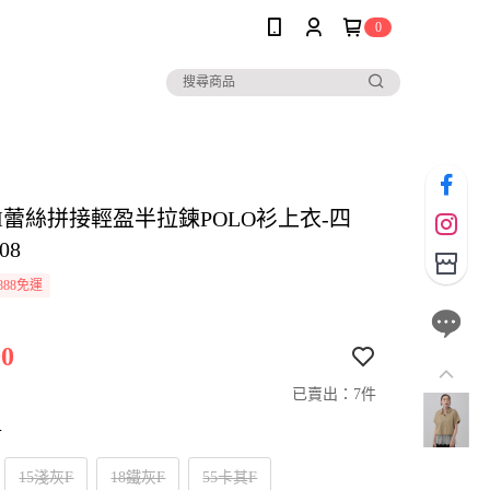
0
IM蕾絲拼接輕盈半拉鍊POLO衫上衣-四
08
888免運
0
已賣出：7件
寸
15淺灰F
18鐵灰F
55卡其F