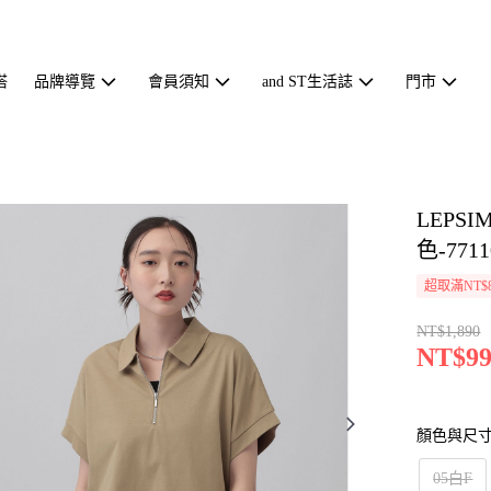
搭
品牌導覽
會員須知
and ST生活誌
門市
LEPS
色-7711
超取滿NT$
NT$1,890
NT$99
顏色與尺
05白F