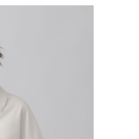
網路銀行／等多元方式進行付款，方視為交易完成。
係由「台灣大哥大股份有限公司」（以下簡稱本公司）所提供，讓
：結帳手續完成當下不需立刻繳費，但若您需要取消訂單，請聯
0，滿NT$1,500(含以上)免運費
易時，得透過本服務購買商品或服務，並由商店將買賣／分期付
的店家。未經商家同意取消之訂單仍視為有效，需透過AFTEE
金債權讓與本公司後，依約使用本公司帳單繳交帳款。
繳納相關費用。
11取貨
意付款使用「大哥付你分期」之契約關係目的，商店將以您的個人
否成功請以「AFTEE先享後付 」之結帳頁面顯示為準，若有關於
0，滿NT$1,500(含以上)免運費
含姓名、電話或地址）提供予台灣大哥大進項蒐集、處理及利
功／繳費後需取消欲退款等相關疑問，請聯繫「AFTEE先享後
公司與您本人進行分期帳單所需資料之確認、核對及更正。
援中心」
https://netprotections.freshdesk.com/support/home
戶服務條款，請詳閱以下連結：
https://oppay.tw/userRule
項】
0，滿NT$1,500(含以上)免運費
恩沛科技股份有限公司提供之「AFTEE先享後付」服務完成之
依本服務之必要範圍內提供個人資料，並將交易相關給付款項請
讓予恩沛科技股份有限公司。
個人資料處理事宜，請瀏覽以下網址：
https://aftee.tw/terms/#terms3
年的使用者請事先徵得法定代理人或監護人之同意方可使用
E先享後付」，若未經同意申辦者引起之損失，本公司不負相關責
AFTEE先享後付」時，將依據個別帳號之用戶狀況，依本公司
核予不同之上限額度；若仍有額度不足之情形，本公司將視審查
用戶進行身份認證。
一人註冊多個帳號或使用他人資訊註冊。若發現惡意使用之情
科技股份有限公司將有權停止該用戶之使用額度並採取法律行