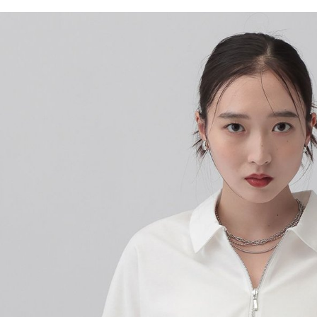
／ATM／
1.本服務
※ 請注意
每筆NT$8
用戶於交
絡購買商品
款買賣價
先享後付
付款後 7-
2.基於同
※ 交易是
每筆NT$8
資料（包
是否繳費成
用，由本
付客戶支
宅配
3.完整用
【注意事
每筆NT$8
１．透過由
交易，需
求債權轉
２．關於
３．未成
「AFTE
任。
４．使用「
即時審查
結果請求
５．嚴禁
形，恩沛
動。