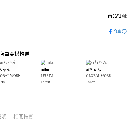
悠遊付
商品相關分
Google Pay
全盈+PAY
LEPSIM
分享
🈹 夏季 SU
大哥付你
相關說明
☀️ 2026
【大哥付
店員穿搭推薦
AFTEE先
1.本服務
女裝
上
2.付款方
相關說明
LEPSIM
流程，驗
【關於「A
iちゃん
mibu
aiちゃん
完成交易
AFTEE
LEPSIM
3.實際核
OBAL WORK
LEPSIM
GLOBAL WORK
便利好安
運送方式
4.訂單成
１．簡單
4cm
167cm
164cm
消。如遇
２．便利
全家 取貨
無法說明
３．安心
【繳款方
每筆NT$8
1.分期款
【「AFT
醒簡訊。
付款後 全
１．於結帳
2.透過簡
付」結帳
每筆NT$8
帳／街口支付
說明
相關推薦
２．訂單
３．收到繳
7-11 取貨
【注意事