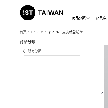
商品分類
店員穿
首頁
LEPSIM
☀️ 2026・夏裝新登場 🌴
商品分類
所有分類