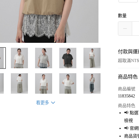
數量
付款與運
超取滿NT$
商品特色
付款方式
信用卡一
商品編號
11835842
超商取貨
看更多
商品特色
LINE Pay
📢 
檢視
Apple Pay
📢 
街口支付
商品貨號