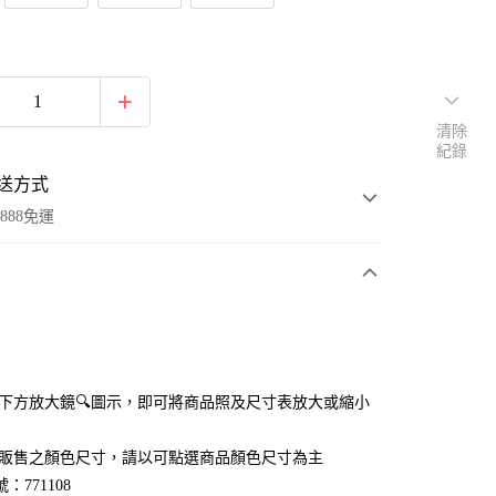
清除
紀錄
送方式
888免運
次付款
付款
點選下方放大鏡🔍圖示，即可將商品照及尺寸表放大或縮小
官網販售之顏色尺寸，請以可點選商品顏色尺寸為主
：771108