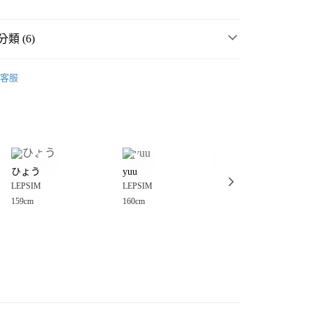
類 (6)
☀️ 2026・夏裝新登場 🌴
客服
MMER SALE ↘️
LEPSIM
分期
・夏裝新登場 🌴
LEPSIM
你分期使用說明】
享後付
由台灣大哥大提供，台灣大哥大用戶可立即使用無須另外申請。
衣
休閒、設計上衣
式選擇「大哥付你分期」，訂單成立後會自動跳轉到大哥付的交易
女裝
上衣
休閒、設計上衣
證手機門號後，選擇欲分期的期數、繳款截止日，確認付款後即
FTEE先享後付」】
。
ひょう
yuu
だーはら
先享後付是「在收到商品之後才付款」的支付方式。 讓您購物簡單
💥SUMMER SALE↘夏季 5折起 🈹
准額度、可分期數及費用金額請依後續交易確認頁面所載為準。
LEPSIM
LEPSIM
LEPSIM
心！
立30分鐘內，如未前往確認交易或遇審核未通過，訂單將自動取
：不需註冊會員、不需綁卡、不需儲值。
159cm
160cm
151cm
「轉專審核」未通過狀況，表示未達大哥付你分期系統評分，恕
：只要手機號碼，簡訊認證，即可結帳。
付款
評估內容。
：先確認商品／服務後，再付款。
式說明】
0，滿NT$888(含以上)免運費
項不併入電信帳單，「大哥付你分期」於每月結算日後寄送繳費提
EE先享後付」結帳流程】
家取貨
方式選擇「AFTEE先享後付」後，將跳轉至「AFTEE先享後
訊連結打開帳單後，可選擇「超商條碼／台灣大直營門市／銀行轉
頁面，進行簡訊認證並確認金額後，即可完成結帳。
0，滿NT$888(含以上)免運費
／iPASS MONEY」等通路繳費。
成立數日內，您將收到繳費通知簡訊。
費通知簡訊後14天內，點擊此簡訊中的連結，可透過四大超商
付款
項】