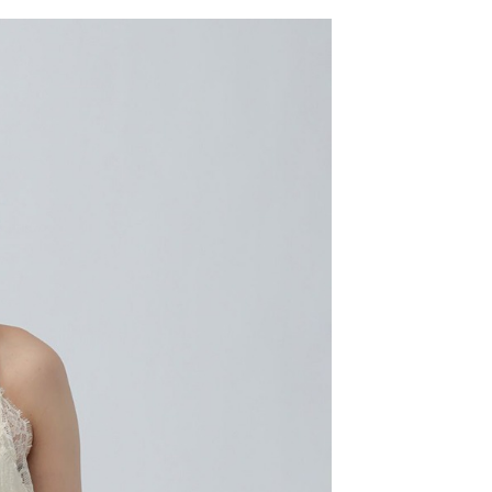
網路銀行／等多元方式進行付款，方視為交易完成。
係由「台灣大哥大股份有限公司」（以下簡稱本公司）所提供，讓
：結帳手續完成當下不需立刻繳費，但若您需要取消訂單，請聯
0，滿NT$1,500(含以上)免運費
易時，得透過本服務購買商品或服務，並由商店將買賣／分期付
的店家。未經商家同意取消之訂單仍視為有效，需透過AFTEE
金債權讓與本公司後，依約使用本公司帳單繳交帳款。
繳納相關費用。
11取貨
意付款使用「大哥付你分期」之契約關係目的，商店將以您的個人
否成功請以「AFTEE先享後付 」之結帳頁面顯示為準，若有關於
0，滿NT$1,500(含以上)免運費
含姓名、電話或地址）提供予台灣大哥大進項蒐集、處理及利
功／繳費後需取消欲退款等相關疑問，請聯繫「AFTEE先享後
公司與您本人進行分期帳單所需資料之確認、核對及更正。
援中心」
https://netprotections.freshdesk.com/support/home
戶服務條款，請詳閱以下連結：
https://oppay.tw/userRule
項】
0，滿NT$1,500(含以上)免運費
恩沛科技股份有限公司提供之「AFTEE先享後付」服務完成之
依本服務之必要範圍內提供個人資料，並將交易相關給付款項請
讓予恩沛科技股份有限公司。
個人資料處理事宜，請瀏覽以下網址：
https://aftee.tw/terms/#terms3
年的使用者請事先徵得法定代理人或監護人之同意方可使用
E先享後付」，若未經同意申辦者引起之損失，本公司不負相關責
AFTEE先享後付」時，將依據個別帳號之用戶狀況，依本公司
核予不同之上限額度；若仍有額度不足之情形，本公司將視審查
用戶進行身份認證。
一人註冊多個帳號或使用他人資訊註冊。若發現惡意使用之情
科技股份有限公司將有權停止該用戶之使用額度並採取法律行