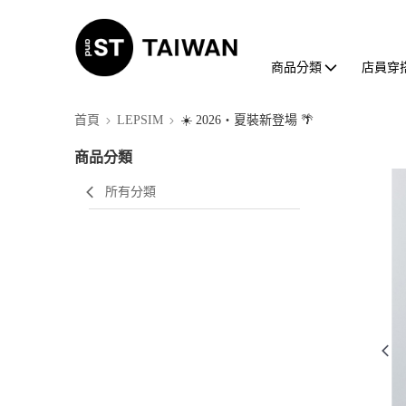
商品分類
店員穿
首頁
LEPSIM
☀️ 2026・夏裝新登場 🌴
商品分類
所有分類