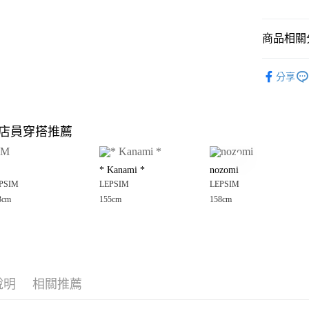
悠遊付
商品相關分
Google Pay
全盈+PAY
LEPSIM
分享
🈹 夏季 SU
大哥付你
相關說明
☀️ 2026
【大哥付
店員穿搭推薦
AFTEE先
1.本服務
女裝
上
2.付款方
相關說明
LEPSIM
流程，驗
【關於「A
* Kanami *
nozomi
完成交易
AFTEE
LEPSIM
3.實際核
PSIM
LEPSIM
LEPSIM
便利好安
運送方式
4.訂單成
１．簡單
3cm
155cm
158cm
消。如遇
２．便利
全家 取貨
無法說明
３．安心
【繳款方
每筆NT$8
1.分期款
【「AFT
醒簡訊。
付款後 全
１．於結帳
2.透過簡
付」結帳
每筆NT$8
帳／街口支付
說明
相關推薦
２．訂單
３．收到繳
7-11 取貨
【注意事