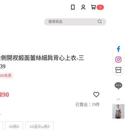
0
SIM側開衩緞面蕾絲細肩背心上衣-三
39
888免運
490
已賣出：19件
寸
09黑F
18淺灰x黑F