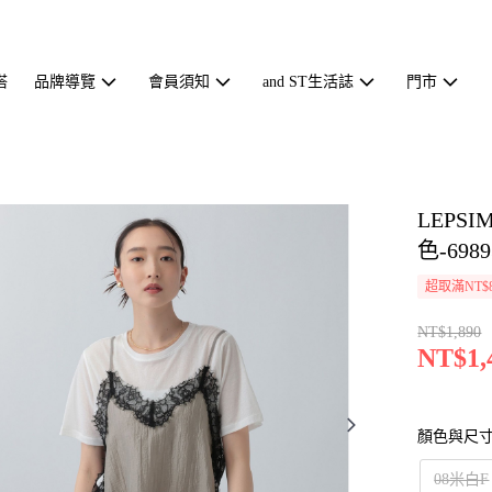
搭
品牌導覽
會員須知
and ST生活誌
門市
LEP
色-6989
超取滿NT$
NT$1,890
NT$1,
顏色與尺
08米白F