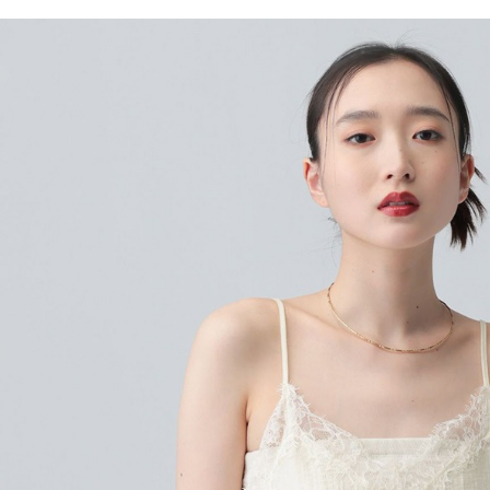
／ATM／
1.本服務
※ 請注意
每筆NT$8
用戶於交
絡購買商品
款買賣價
先享後付
付款後 7-
2.基於同
※ 交易是
每筆NT$8
資料（包
是否繳費成
用，由本
付客戶支
宅配
3.完整用
【注意事
每筆NT$8
１．透過由
交易，需
求債權轉
２．關於
３．未成
「AFTE
任。
４．使用「
即時審查
結果請求
５．嚴禁
形，恩沛
動。