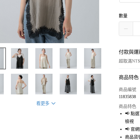
數量
付款與運
超取滿NT$
商品特色
付款方式
信用卡一
商品編號
11835838
超商取貨
看更多
商品特色
LINE Pay
📢 
檢視
Apple Pay
📢 
街口支付
商品貨號