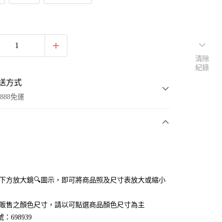
清除
紀錄
送方式
888免運
次付款
付款
點選下方放大鏡🔍圖示，即可將商品照及尺寸表放大或縮小
官網販售之顏色尺寸，請以可點選商品顏色尺寸為主
：698939