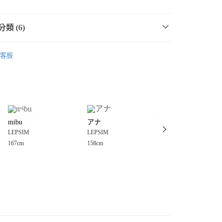
類 (6)
☀️ 2026・夏裝新登場 🌴
客服
MMER SALE ↘️
LEPSIM
分期
・夏裝新登場 🌴
LEPSIM
你分期使用說明】
享後付
由台灣大哥大提供，台灣大哥大用戶可立即使用無須另外申請。
衣
背心
式選擇「大哥付你分期」，訂單成立後會自動跳轉到大哥付的交易
女裝
上衣
背心
證手機門號後，選擇欲分期的期數、繳款截止日，確認付款後即
FTEE先享後付」】
。
mibu
アナ
だーはら
先享後付是「在收到商品之後才付款」的支付方式。 讓您購物簡單
💥SUMMER SALE↘夏季 5折起 🈹
准額度、可分期數及費用金額請依後續交易確認頁面所載為準。
LEPSIM
LEPSIM
LEPSIM
心！
立30分鐘內，如未前往確認交易或遇審核未通過，訂單將自動取
：不需註冊會員、不需綁卡、不需儲值。
167cm
158cm
151cm
「轉專審核」未通過狀況，表示未達大哥付你分期系統評分，恕
：只要手機號碼，簡訊認證，即可結帳。
付款
評估內容。
：先確認商品／服務後，再付款。
式說明】
0，滿NT$888(含以上)免運費
項不併入電信帳單，「大哥付你分期」於每月結算日後寄送繳費提
EE先享後付」結帳流程】
家取貨
方式選擇「AFTEE先享後付」後，將跳轉至「AFTEE先享後
訊連結打開帳單後，可選擇「超商條碼／台灣大直營門市／銀行轉
頁面，進行簡訊認證並確認金額後，即可完成結帳。
0，滿NT$888(含以上)免運費
／iPASS MONEY」等通路繳費。
成立數日內，您將收到繳費通知簡訊。
費通知簡訊後14天內，點擊此簡訊中的連結，可透過四大超商
付款
項】