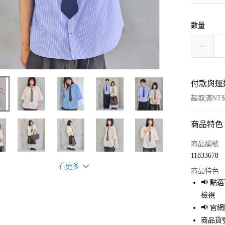
數量
付款與運
超取滿NT$
商品特色
付款方式
信用卡一
商品編號
11833678
超商取貨
看更多
商品特色
LINE Pay
📢 
檢視
Apple Pay
📢 
街口支付
商品貨號