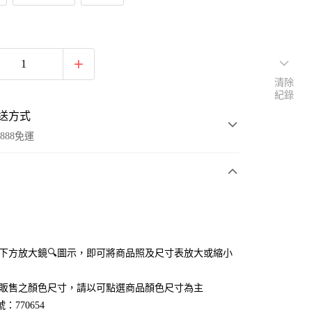
清除
紀錄
送方式
888免運
次付款
付款
點選下方放大鏡🔍圖示，即可將商品照及尺寸表放大或縮小
官網販售之顏色尺寸，請以可點選商品顏色尺寸為主
：770654