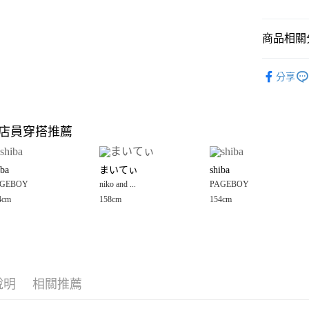
悠遊付
商品相關分
Google Pay
全盈+PAY
PAGEBOY
分享
🈹 夏季 SU
大哥付你
相關說明
☀️ 2026
【大哥付
店員穿搭推薦
AFTEE先
1.本服務
女裝
上
2.付款方
相關說明
PAGEBOY
流程，驗
【關於「A
iba
まいてぃ
shiba
完成交易
AFTEE
PAGEBOY
3.實際核
GEBOY
niko and ...
PAGEBOY
便利好安
運送方式
4.訂單成
１．簡單
4cm
158cm
154cm
男女適穿
消。如遇
２．便利
全家 取貨
無法說明
３．安心
PAGEBOY
【繳款方
每筆NT$8
1.分期款
【「AFT
醒簡訊。
付款後 全
１．於結帳
2.透過簡
付」結帳
每筆NT$8
帳／街口支付
說明
相關推薦
２．訂單
３．收到繳
7-11 取貨
【注意事