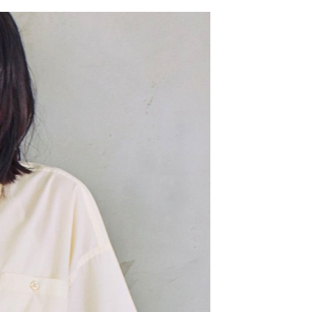
網路銀行／等多元方式進行付款，方視為交易完成。
係由「台灣大哥大股份有限公司」（以下簡稱本公司）所提供，讓
：結帳手續完成當下不需立刻繳費，但若您需要取消訂單，請聯
0，滿NT$1,500(含以上)免運費
易時，得透過本服務購買商品或服務，並由商店將買賣／分期付
的店家。未經商家同意取消之訂單仍視為有效，需透過AFTEE
金債權讓與本公司後，依約使用本公司帳單繳交帳款。
繳納相關費用。
11取貨
意付款使用「大哥付你分期」之契約關係目的，商店將以您的個人
否成功請以「AFTEE先享後付 」之結帳頁面顯示為準，若有關於
0，滿NT$1,500(含以上)免運費
含姓名、電話或地址）提供予台灣大哥大進項蒐集、處理及利
功／繳費後需取消欲退款等相關疑問，請聯繫「AFTEE先享後
公司與您本人進行分期帳單所需資料之確認、核對及更正。
援中心」
https://netprotections.freshdesk.com/support/home
戶服務條款，請詳閱以下連結：
https://oppay.tw/userRule
項】
0，滿NT$1,500(含以上)免運費
恩沛科技股份有限公司提供之「AFTEE先享後付」服務完成之
依本服務之必要範圍內提供個人資料，並將交易相關給付款項請
讓予恩沛科技股份有限公司。
個人資料處理事宜，請瀏覽以下網址：
https://aftee.tw/terms/#terms3
年的使用者請事先徵得法定代理人或監護人之同意方可使用
E先享後付」，若未經同意申辦者引起之損失，本公司不負相關責
AFTEE先享後付」時，將依據個別帳號之用戶狀況，依本公司
核予不同之上限額度；若仍有額度不足之情形，本公司將視審查
用戶進行身份認證。
一人註冊多個帳號或使用他人資訊註冊。若發現惡意使用之情
科技股份有限公司將有權停止該用戶之使用額度並採取法律行