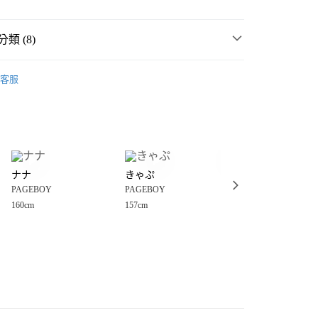
類 (8)
☀️ 2026・夏裝新登場 🌴
客服
MMER SALE ↘️
PAGEBOY
分期
・夏裝新登場 🌴
PAGEBOY
你分期使用說明】
享後付
由台灣大哥大提供，台灣大哥大用戶可立即使用無須另外申請。
衣
襯衫
式選擇「大哥付你分期」，訂單成立後會自動跳轉到大哥付的交易
女裝
上衣
襯衫
證手機門號後，選擇欲分期的期數、繳款截止日，確認付款後即
FTEE先享後付」】
。
ナナ
きゃぷ
Chisa
先享後付是「在收到商品之後才付款」的支付方式。 讓您購物簡單
PBLIM系列
上衣
准額度、可分期數及費用金額請依後續交易確認頁面所載為準。
PAGEBOY
PAGEBOY
LEPSIM
心！
立30分鐘內，如未前往確認交易或遇審核未通過，訂單將自動取
：不需註冊會員、不需綁卡、不需儲值。
160cm
157cm
154cm
上衣
「轉專審核」未通過狀況，表示未達大哥付你分期系統評分，恕
：只要手機號碼，簡訊認證，即可結帳。
付款
評估內容。
：先確認商品／服務後，再付款。
🌷LAST SALE MAX50%OFF 🈹
式說明】
0，滿NT$888(含以上)免運費
項不併入電信帳單，「大哥付你分期」於每月結算日後寄送繳費提
EE先享後付」結帳流程】
家取貨
方式選擇「AFTEE先享後付」後，將跳轉至「AFTEE先享後
訊連結打開帳單後，可選擇「超商條碼／台灣大直營門市／銀行轉
頁面，進行簡訊認證並確認金額後，即可完成結帳。
0，滿NT$888(含以上)免運費
／iPASS MONEY」等通路繳費。
成立數日內，您將收到繳費通知簡訊。
費通知簡訊後14天內，點擊此簡訊中的連結，可透過四大超商
付款
項】