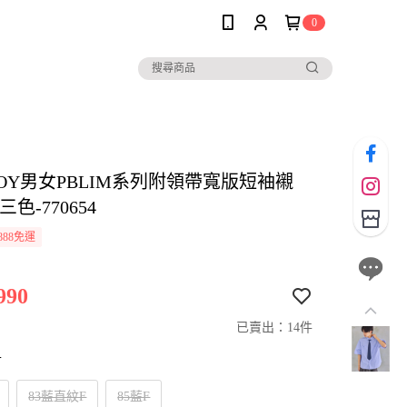
0
BOY男女PBLIM系列附領帶寬版短袖襯
色-770654
888免運
990
已賣出：14件
寸
83藍直紋F
85藍F