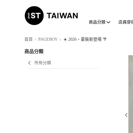
商品分類
店員穿
首頁
PAGEBOY
☀️ 2026・夏裝新登場 🌴
商品分類
所有分類