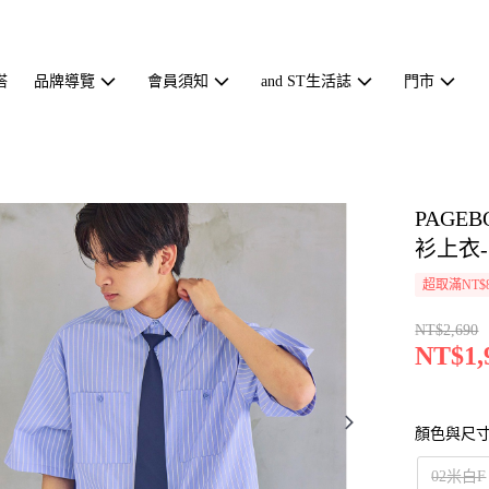
搭
品牌導覽
會員須知
and ST生活誌
門市
PAGE
衫上衣-三
超取滿NT$
NT$2,690
NT$1,
顏色與尺
02米白F