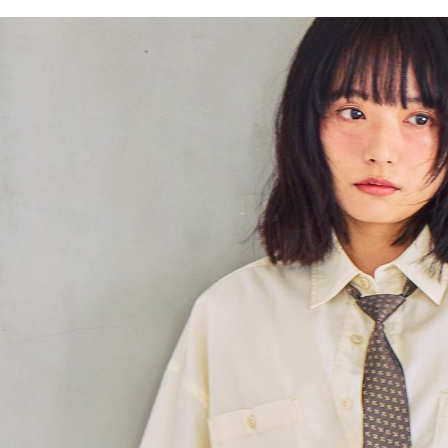
／ATM／
1.本服務
※ 請注意
每筆NT$8
用戶於交
絡購買商品
款買賣價
先享後付
付款後 7-
2.基於同
※ 交易是
每筆NT$8
資料（包
是否繳費成
用，由本
付客戶支
宅配
3.完整用
【注意事
每筆NT$8
１．透過由
交易，需
求債權轉
２．關於
３．未成
「AFTE
任。
４．使用「
即時審查
結果請求
５．嚴禁
形，恩沛
動。