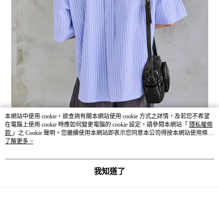
本網站中使用 cookie，欲查詢有關本網站使用 cookie 方式之詳情，及若您不希望
在電腦上使用 cookie 時應如何變更電腦的 cookie 設定，請參閱本網站「
隱私權條
款
」之 Cookie 聲明。您繼續使用本網站即表示您同意本公司得按本網站使用條款
之 Cookie 聲明使用 cookie。
了解更多 >
我知道了