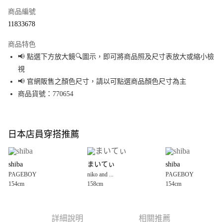
商品編號
超商取貨付款
11833678
LINE Pay
商品特色
Apple Pay
📢 點選下方放大鏡🔍圖示，即可將商品照及尺寸表放大或縮小檢
視
街口支付
📢 官網販售之顏色尺寸，請以可點選商品顏色尺寸為主
悠遊付
商品貨號：770654
Google Pay
全盈+PAY
日本店員穿搭推薦
大哥付你分期
相關說明
shiba
まいてぃ
shiba
【大哥付你分期使用說明】
PAGEBOY
niko and ...
PAGEBOY
AFTEE先享後付
1.本服務由台灣大哥大提供，台灣大哥大用戶可立即使用無須另外申請。
154cm
158cm
154cm
2.付款方式選擇「大哥付你分期」，訂單成立後會自動跳轉到大哥付的交易
相關說明
流程，驗證手機門號後，選擇欲分期的期數、繳款截止日，確認付款後即完
【關於「AFTEE先享後付」】
成交易。
AFTEE先享後付是「在收到商品之後才付款」的支付方式。 讓您購物簡單便
運送方式
3.實際核准額度、可分期數及費用金額請依後續交易確認頁面所載為準。
利好安心！
詳細說明
相關推薦