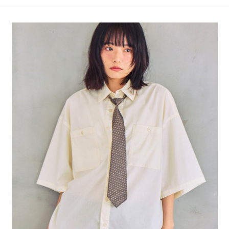
4.訂單成立30分鐘內，如未前往確認交易或遇審核未通過，訂單將自動取
１．簡單：不需註冊會員、不需綁卡、不需儲值。
全家 取貨付款
消。如遇「轉專審核」未通過狀況，表示未達大哥付你分期系統評分，恕無
２．便利：只要手機號碼，簡訊認證，即可結帳。
法說明評估內容。
每筆NT$80，滿NT$888(含以上)免運費
３．安心：先確認商品／服務後，再付款。
【繳款方式說明】
1.分期款項不併入電信帳單，「大哥付你分期」於每月結算日後寄送繳費提
付款後 全家取貨
【「AFTEE先享後付」結帳流程】
醒簡訊。
１．於結帳方式選擇「AFTEE先享後付」後，將跳轉至「AFTEE先享後付」
每筆NT$80，滿NT$888(含以上)免運費
2.透過簡訊連結打開帳單後，可選擇「超商條碼／台灣大直營門市／銀行轉
結帳頁面，進行簡訊認證並確認金額後，即可完成結帳。
帳／街口支付／iPASS MONEY」等通路繳費。
２．訂單成立數日內，您將收到繳費通知簡訊。
7-11 取貨付款
３．收到繳費通知簡訊後14天內，點擊此簡訊中的連結，可透過四大超商／
【注意事項】
每筆NT$80，滿NT$1,500(含以上)免運費
ATM／網路銀行／等多元方式進行付款，方視為交易完成。
1.本服務係由「台灣大哥大股份有限公司」（以下簡稱本公司）所提供，讓
※ 請注意：結帳手續完成當下不需立刻繳費，但若您需要取消訂單，請聯絡
用戶於交易時，得透過本服務購買商品或服務，並由商店將買賣／分期付款
付款後 7-11取貨
購買商品的店家。未經商家同意取消之訂單仍視為有效，需透過AFTEE先享
買賣價金債權讓與本公司後，依約使用本公司帳單繳交帳款。
後付繳納相關費用。
每筆NT$80，滿NT$1,500(含以上)免運費
2.基於同意付款使用「大哥付你分期」之契約關係目的，商店將以您的個人
※ 交易是否成功請以「AFTEE先享後付 」之結帳頁面顯示為準，若有關於
資料（包含姓名、電話或地址）提供予台灣大哥大進項蒐集、處理及利用，
是否繳費成功／繳費後需取消欲退款等相關疑問，請聯繫「AFTEE先享後付
宅配
由本公司與您本人進行分期帳單所需資料之確認、核對及更正。
客戶支援中心」
https://netprotections.freshdesk.com/support/home
3.完整用戶服務條款，請詳閱以下連結：
https://oppay.tw/userRule
每筆NT$80，滿NT$1,500(含以上)免運費
【注意事項】
１．透過由恩沛科技股份有限公司提供之「AFTEE先享後付」服務完成之交
易，需依本服務之必要範圍內提供個人資料，並將交易相關給付款項請求債
權轉讓予恩沛科技股份有限公司。
２．關於個人資料處理事宜，請瀏覽以下網址：
https://aftee.tw/terms/#terms3
３．未成年的使用者請事先徵得法定代理人或監護人之同意方可使用
「AFTEE先享後付」，若未經同意申辦者引起之損失，本公司不負相關責
任。