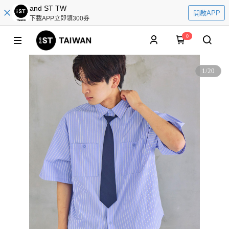
and ST TW
開啟APP
下載APP立即領300券
0
1
/
20