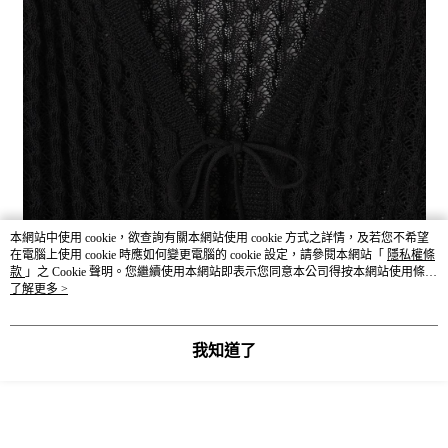
本網站中使用 cookie，欲查詢有關本網站使用 cookie 方式之詳情，及若您不希望
在電腦上使用 cookie 時應如何變更電腦的 cookie 設定，請參閱本網站「
隱私權條
款
」之 Cookie 聲明。您繼續使用本網站即表示您同意本公司得按本網站使用條款
之 Cookie 聲明使用 cookie。
了解更多 >
我知道了