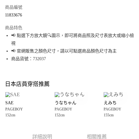
商品編號
超商取貨付款
11833676
LINE Pay
商品特色
Apple Pay
📢 點選下方放大鏡🔍圖示，即可將商品照及尺寸表放大或縮小檢
視
街口支付
📢 官網販售之顏色尺寸，請以可點選商品顏色尺寸為主
悠遊付
商品貨號：732037
Google Pay
全盈+PAY
日本店員穿搭推薦
大哥付你分期
相關說明
SAE
うなちゃん
えみち
【大哥付你分期使用說明】
PAGEBOY
PAGEBOY
PAGEBOY
AFTEE先享後付
1.本服務由台灣大哥大提供，台灣大哥大用戶可立即使用無須另外申請。
152cm
152cm
155cm
2.付款方式選擇「大哥付你分期」，訂單成立後會自動跳轉到大哥付的交易
相關說明
流程，驗證手機門號後，選擇欲分期的期數、繳款截止日，確認付款後即完
【關於「AFTEE先享後付」】
成交易。
AFTEE先享後付是「在收到商品之後才付款」的支付方式。 讓您購物簡單便
運送方式
3.實際核准額度、可分期數及費用金額請依後續交易確認頁面所載為準。
利好安心！
詳細說明
相關推薦