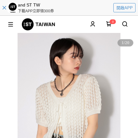
and ST TW
開啟APP
下載APP立即領300券
0
1
/
20