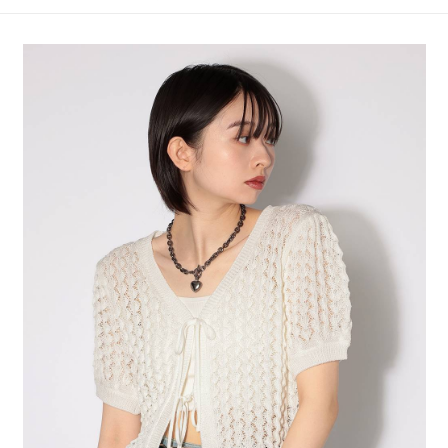
4.訂單成立30分鐘內，如未前往確認交易或遇審核未通過，訂單將自動取
１．簡單：不需註冊會員、不需綁卡、不需儲值。
全家 取貨付款
消。如遇「轉專審核」未通過狀況，表示未達大哥付你分期系統評分，恕無
２．便利：只要手機號碼，簡訊認證，即可結帳。
法說明評估內容。
每筆NT$80，滿NT$888(含以上)免運費
３．安心：先確認商品／服務後，再付款。
【繳款方式說明】
1.分期款項不併入電信帳單，「大哥付你分期」於每月結算日後寄送繳費提
付款後 全家取貨
【「AFTEE先享後付」結帳流程】
醒簡訊。
１．於結帳方式選擇「AFTEE先享後付」後，將跳轉至「AFTEE先享後付」
每筆NT$80，滿NT$888(含以上)免運費
2.透過簡訊連結打開帳單後，可選擇「超商條碼／台灣大直營門市／銀行轉
結帳頁面，進行簡訊認證並確認金額後，即可完成結帳。
帳／街口支付／iPASS MONEY」等通路繳費。
２．訂單成立數日內，您將收到繳費通知簡訊。
7-11 取貨付款
３．收到繳費通知簡訊後14天內，點擊此簡訊中的連結，可透過四大超商／
【注意事項】
每筆NT$80，滿NT$1,500(含以上)免運費
ATM／網路銀行／等多元方式進行付款，方視為交易完成。
1.本服務係由「台灣大哥大股份有限公司」（以下簡稱本公司）所提供，讓
※ 請注意：結帳手續完成當下不需立刻繳費，但若您需要取消訂單，請聯絡
用戶於交易時，得透過本服務購買商品或服務，並由商店將買賣／分期付款
付款後 7-11取貨
購買商品的店家。未經商家同意取消之訂單仍視為有效，需透過AFTEE先享
買賣價金債權讓與本公司後，依約使用本公司帳單繳交帳款。
後付繳納相關費用。
每筆NT$80，滿NT$1,500(含以上)免運費
2.基於同意付款使用「大哥付你分期」之契約關係目的，商店將以您的個人
※ 交易是否成功請以「AFTEE先享後付 」之結帳頁面顯示為準，若有關於
資料（包含姓名、電話或地址）提供予台灣大哥大進項蒐集、處理及利用，
是否繳費成功／繳費後需取消欲退款等相關疑問，請聯繫「AFTEE先享後付
宅配
由本公司與您本人進行分期帳單所需資料之確認、核對及更正。
客戶支援中心」
https://netprotections.freshdesk.com/support/home
3.完整用戶服務條款，請詳閱以下連結：
https://oppay.tw/userRule
每筆NT$80，滿NT$1,500(含以上)免運費
【注意事項】
１．透過由恩沛科技股份有限公司提供之「AFTEE先享後付」服務完成之交
易，需依本服務之必要範圍內提供個人資料，並將交易相關給付款項請求債
權轉讓予恩沛科技股份有限公司。
２．關於個人資料處理事宜，請瀏覽以下網址：
https://aftee.tw/terms/#terms3
３．未成年的使用者請事先徵得法定代理人或監護人之同意方可使用
「AFTEE先享後付」，若未經同意申辦者引起之損失，本公司不負相關責
任。