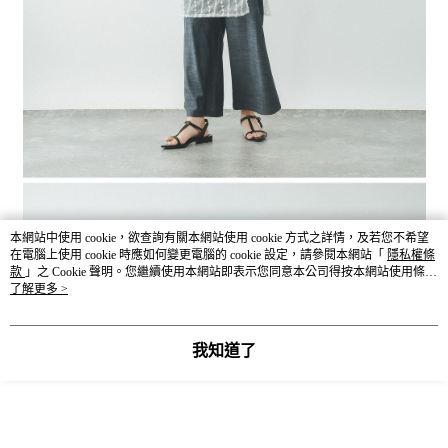
本網站中使用 cookie，欲查詢有關本網站使用 cookie 方式之詳情，及若您不希望
在電腦上使用 cookie 時應如何變更電腦的 cookie 設定，請參閱本網站「
隱私權條
款
」之 Cookie 聲明。您繼續使用本網站即表示您同意本公司得按本網站使用條款
之 Cookie 聲明使用 cookie。
了解更多 >
我知道了