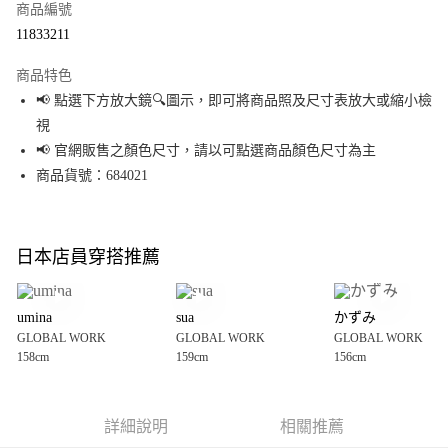
商品編號
超商取貨付款
11833211
LINE Pay
商品特色
Apple Pay
📢 點選下方放大鏡🔍圖示，即可將商品照及尺寸表放大或縮小檢
視
街口支付
📢 官網販售之顏色尺寸，請以可點選商品顏色尺寸為主
悠遊付
商品貨號：684021
Google Pay
全盈+PAY
日本店員穿搭推薦
大哥付你分期
相關說明
umina
sua
かずみ
【大哥付你分期使用說明】
GLOBAL WORK
GLOBAL WORK
GLOBAL WORK
AFTEE先享後付
1.本服務由台灣大哥大提供，台灣大哥大用戶可立即使用無須另外申請。
158cm
159cm
156cm
2.付款方式選擇「大哥付你分期」，訂單成立後會自動跳轉到大哥付的交易
相關說明
流程，驗證手機門號後，選擇欲分期的期數、繳款截止日，確認付款後即完
【關於「AFTEE先享後付」】
成交易。
AFTEE先享後付是「在收到商品之後才付款」的支付方式。 讓您購物簡單便
運送方式
3.實際核准額度、可分期數及費用金額請依後續交易確認頁面所載為準。
利好安心！
詳細說明
相關推薦
4.訂單成立30分鐘內，如未前往確認交易或遇審核未通過，訂單將自動取
１．簡單：不需註冊會員、不需綁卡、不需儲值。