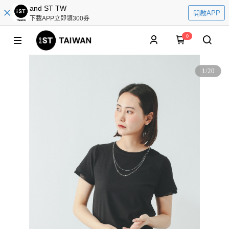
and ST TW
開啟APP
下載APP立即領300券
0
1
/
20