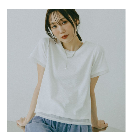
全家 取貨付款
消。如遇「轉專審核」未通過狀況，表示未達大哥付你分期系統評分，恕無
２．便利：只要手機號碼，簡訊認證，即可結帳。
法說明評估內容。
每筆NT$80，滿NT$888(含以上)免運費
３．安心：先確認商品／服務後，再付款。
【繳款方式說明】
1.分期款項不併入電信帳單，「大哥付你分期」於每月結算日後寄送繳費提
付款後 全家取貨
【「AFTEE先享後付」結帳流程】
醒簡訊。
１．於結帳方式選擇「AFTEE先享後付」後，將跳轉至「AFTEE先享後付」
每筆NT$80，滿NT$888(含以上)免運費
2.透過簡訊連結打開帳單後，可選擇「超商條碼／台灣大直營門市／銀行轉
結帳頁面，進行簡訊認證並確認金額後，即可完成結帳。
帳／街口支付／iPASS MONEY」等通路繳費。
２．訂單成立數日內，您將收到繳費通知簡訊。
7-11 取貨付款
３．收到繳費通知簡訊後14天內，點擊此簡訊中的連結，可透過四大超商／
【注意事項】
每筆NT$80，滿NT$1,500(含以上)免運費
ATM／網路銀行／等多元方式進行付款，方視為交易完成。
1.本服務係由「台灣大哥大股份有限公司」（以下簡稱本公司）所提供，讓
※ 請注意：結帳手續完成當下不需立刻繳費，但若您需要取消訂單，請聯絡
用戶於交易時，得透過本服務購買商品或服務，並由商店將買賣／分期付款
付款後 7-11取貨
購買商品的店家。未經商家同意取消之訂單仍視為有效，需透過AFTEE先享
買賣價金債權讓與本公司後，依約使用本公司帳單繳交帳款。
後付繳納相關費用。
每筆NT$80，滿NT$1,500(含以上)免運費
2.基於同意付款使用「大哥付你分期」之契約關係目的，商店將以您的個人
※ 交易是否成功請以「AFTEE先享後付 」之結帳頁面顯示為準，若有關於
資料（包含姓名、電話或地址）提供予台灣大哥大進項蒐集、處理及利用，
是否繳費成功／繳費後需取消欲退款等相關疑問，請聯繫「AFTEE先享後付
宅配
由本公司與您本人進行分期帳單所需資料之確認、核對及更正。
客戶支援中心」
https://netprotections.freshdesk.com/support/home
3.完整用戶服務條款，請詳閱以下連結：
https://oppay.tw/userRule
每筆NT$80，滿NT$1,500(含以上)免運費
【注意事項】
１．透過由恩沛科技股份有限公司提供之「AFTEE先享後付」服務完成之交
易，需依本服務之必要範圍內提供個人資料，並將交易相關給付款項請求債
權轉讓予恩沛科技股份有限公司。
２．關於個人資料處理事宜，請瀏覽以下網址：
https://aftee.tw/terms/#terms3
３．未成年的使用者請事先徵得法定代理人或監護人之同意方可使用
「AFTEE先享後付」，若未經同意申辦者引起之損失，本公司不負相關責
任。
４．使用「AFTEE先享後付」時，將依據個別帳號之用戶狀況，依本公司即