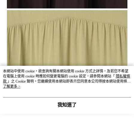
本網站中使用 cookie，欲查詢有關本網站使用 cookie 方式之詳情，及若您不希望
在電腦上使用 cookie 時應如何變更電腦的 cookie 設定，請參閱本網站「
隱私權條
款
」之 Cookie 聲明。您繼續使用本網站即表示您同意本公司得按本網站使用條款
之 Cookie 聲明使用 cookie。
了解更多 >
我知道了