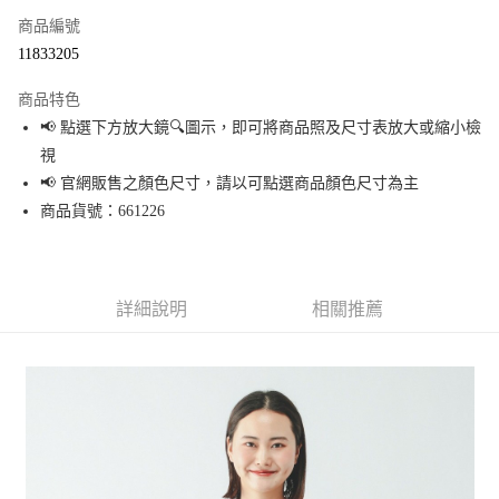
商品編號
超商取貨付款
11833205
LINE Pay
商品特色
Apple Pay
📢 點選下方放大鏡🔍圖示，即可將商品照及尺寸表放大或縮小檢
視
街口支付
📢 官網販售之顏色尺寸，請以可點選商品顏色尺寸為主
悠遊付
商品貨號：661226
Google Pay
全盈+PAY
詳細說明
相關推薦
大哥付你分期
相關說明
【大哥付你分期使用說明】
AFTEE先享後付
1.本服務由台灣大哥大提供，台灣大哥大用戶可立即使用無須另外申請。
2.付款方式選擇「大哥付你分期」，訂單成立後會自動跳轉到大哥付的交易
相關說明
流程，驗證手機門號後，選擇欲分期的期數、繳款截止日，確認付款後即完
【關於「AFTEE先享後付」】
成交易。
AFTEE先享後付是「在收到商品之後才付款」的支付方式。 讓您購物簡單便
運送方式
3.實際核准額度、可分期數及費用金額請依後續交易確認頁面所載為準。
利好安心！