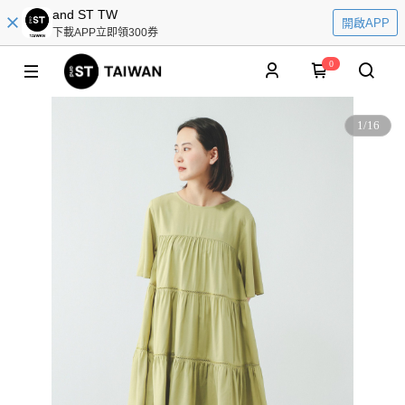
and ST TW
開啟APP
下載APP立即領300券
0
1
/
16