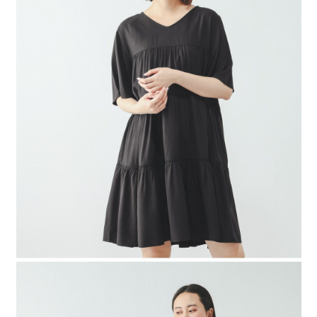
4.訂單成立30分鐘內，如未前往確認交易或遇審核未通過，訂單將自動取
１．簡單：不需註冊會員、不需綁卡、不需儲值。
全家 取貨付款
消。如遇「轉專審核」未通過狀況，表示未達大哥付你分期系統評分，恕無
２．便利：只要手機號碼，簡訊認證，即可結帳。
法說明評估內容。
每筆NT$80，滿NT$888(含以上)免運費
３．安心：先確認商品／服務後，再付款。
【繳款方式說明】
1.分期款項不併入電信帳單，「大哥付你分期」於每月結算日後寄送繳費提
付款後 全家取貨
【「AFTEE先享後付」結帳流程】
醒簡訊。
１．於結帳方式選擇「AFTEE先享後付」後，將跳轉至「AFTEE先享後付」
每筆NT$80，滿NT$888(含以上)免運費
2.透過簡訊連結打開帳單後，可選擇「超商條碼／台灣大直營門市／銀行轉
結帳頁面，進行簡訊認證並確認金額後，即可完成結帳。
帳／街口支付／iPASS MONEY」等通路繳費。
２．訂單成立數日內，您將收到繳費通知簡訊。
7-11 取貨付款
３．收到繳費通知簡訊後14天內，點擊此簡訊中的連結，可透過四大超商／
【注意事項】
每筆NT$80，滿NT$1,500(含以上)免運費
ATM／網路銀行／等多元方式進行付款，方視為交易完成。
1.本服務係由「台灣大哥大股份有限公司」（以下簡稱本公司）所提供，讓
※ 請注意：結帳手續完成當下不需立刻繳費，但若您需要取消訂單，請聯絡
用戶於交易時，得透過本服務購買商品或服務，並由商店將買賣／分期付款
付款後 7-11取貨
購買商品的店家。未經商家同意取消之訂單仍視為有效，需透過AFTEE先享
買賣價金債權讓與本公司後，依約使用本公司帳單繳交帳款。
後付繳納相關費用。
每筆NT$80，滿NT$1,500(含以上)免運費
2.基於同意付款使用「大哥付你分期」之契約關係目的，商店將以您的個人
※ 交易是否成功請以「AFTEE先享後付 」之結帳頁面顯示為準，若有關於
資料（包含姓名、電話或地址）提供予台灣大哥大進項蒐集、處理及利用，
是否繳費成功／繳費後需取消欲退款等相關疑問，請聯繫「AFTEE先享後付
宅配
由本公司與您本人進行分期帳單所需資料之確認、核對及更正。
客戶支援中心」
https://netprotections.freshdesk.com/support/home
3.完整用戶服務條款，請詳閱以下連結：
https://oppay.tw/userRule
每筆NT$80，滿NT$1,500(含以上)免運費
【注意事項】
１．透過由恩沛科技股份有限公司提供之「AFTEE先享後付」服務完成之交
易，需依本服務之必要範圍內提供個人資料，並將交易相關給付款項請求債
權轉讓予恩沛科技股份有限公司。
２．關於個人資料處理事宜，請瀏覽以下網址：
https://aftee.tw/terms/#terms3
３．未成年的使用者請事先徵得法定代理人或監護人之同意方可使用
「AFTEE先享後付」，若未經同意申辦者引起之損失，本公司不負相關責
任。