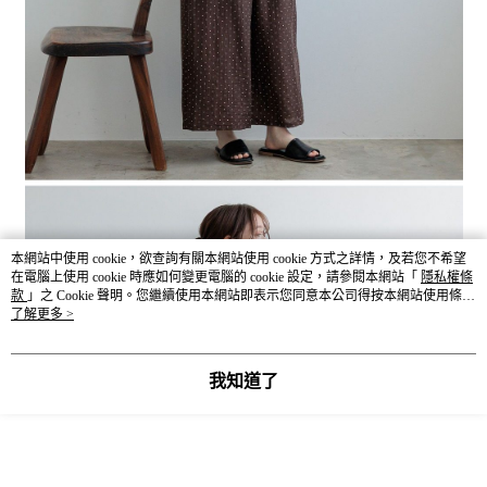
本網站中使用 cookie，欲查詢有關本網站使用 cookie 方式之詳情，及若您不希望
在電腦上使用 cookie 時應如何變更電腦的 cookie 設定，請參閱本網站「
隱私權條
款
」之 Cookie 聲明。您繼續使用本網站即表示您同意本公司得按本網站使用條款
之 Cookie 聲明使用 cookie。
了解更多 >
我知道了