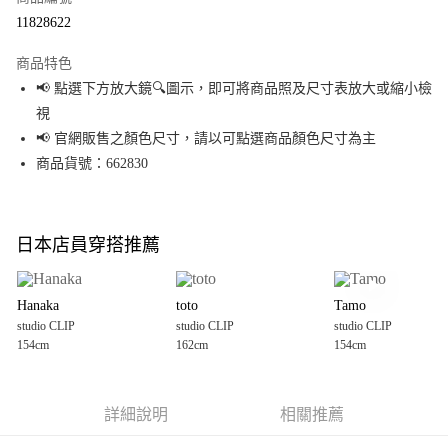
超商取貨付款
11828622
LINE Pay
商品特色
Apple Pay
📢 點選下方放大鏡🔍圖示，即可將商品照及尺寸表放大或縮小檢
視
街口支付
📢 官網販售之顏色尺寸，請以可點選商品顏色尺寸為主
悠遊付
商品貨號：662830
Google Pay
全盈+PAY
日本店員穿搭推薦
大哥付你分期
相關說明
Hanaka
toto
Tamo
【大哥付你分期使用說明】
studio CLIP
studio CLIP
studio CLIP
AFTEE先享後付
1.本服務由台灣大哥大提供，台灣大哥大用戶可立即使用無須另外申請。
154cm
162cm
154cm
2.付款方式選擇「大哥付你分期」，訂單成立後會自動跳轉到大哥付的交易
相關說明
流程，驗證手機門號後，選擇欲分期的期數、繳款截止日，確認付款後即完
【關於「AFTEE先享後付」】
成交易。
AFTEE先享後付是「在收到商品之後才付款」的支付方式。 讓您購物簡單便
運送方式
3.實際核准額度、可分期數及費用金額請依後續交易確認頁面所載為準。
利好安心！
詳細說明
相關推薦
4.訂單成立30分鐘內，如未前往確認交易或遇審核未通過，訂單將自動取
１．簡單：不需註冊會員、不需綁卡、不需儲值。
全家 取貨付款
消。如遇「轉專審核」未通過狀況，表示未達大哥付你分期系統評分，恕無