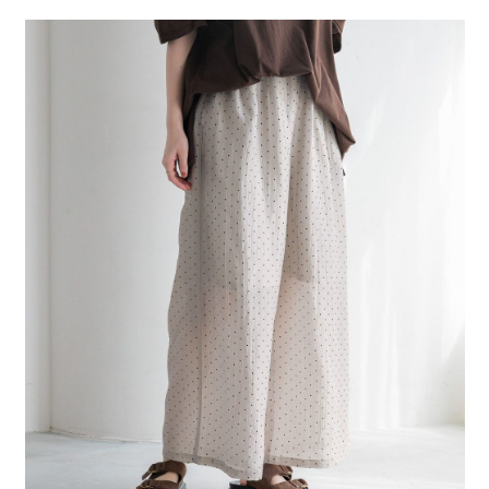
２．便利：只要手機號碼，簡訊認證，即可結帳。
法說明評估內容。
每筆NT$80，滿NT$888(含以上)免運費
３．安心：先確認商品／服務後，再付款。
【繳款方式說明】
1.分期款項不併入電信帳單，「大哥付你分期」於每月結算日後寄送繳費提
付款後 全家取貨
【「AFTEE先享後付」結帳流程】
醒簡訊。
１．於結帳方式選擇「AFTEE先享後付」後，將跳轉至「AFTEE先享後付」
每筆NT$80，滿NT$888(含以上)免運費
2.透過簡訊連結打開帳單後，可選擇「超商條碼／台灣大直營門市／銀行轉
結帳頁面，進行簡訊認證並確認金額後，即可完成結帳。
帳／街口支付／iPASS MONEY」等通路繳費。
２．訂單成立數日內，您將收到繳費通知簡訊。
7-11 取貨付款
３．收到繳費通知簡訊後14天內，點擊此簡訊中的連結，可透過四大超商／
【注意事項】
每筆NT$80，滿NT$1,500(含以上)免運費
ATM／網路銀行／等多元方式進行付款，方視為交易完成。
1.本服務係由「台灣大哥大股份有限公司」（以下簡稱本公司）所提供，讓
※ 請注意：結帳手續完成當下不需立刻繳費，但若您需要取消訂單，請聯絡
用戶於交易時，得透過本服務購買商品或服務，並由商店將買賣／分期付款
付款後 7-11取貨
購買商品的店家。未經商家同意取消之訂單仍視為有效，需透過AFTEE先享
買賣價金債權讓與本公司後，依約使用本公司帳單繳交帳款。
後付繳納相關費用。
每筆NT$80，滿NT$1,500(含以上)免運費
2.基於同意付款使用「大哥付你分期」之契約關係目的，商店將以您的個人
※ 交易是否成功請以「AFTEE先享後付 」之結帳頁面顯示為準，若有關於
資料（包含姓名、電話或地址）提供予台灣大哥大進項蒐集、處理及利用，
是否繳費成功／繳費後需取消欲退款等相關疑問，請聯繫「AFTEE先享後付
宅配
由本公司與您本人進行分期帳單所需資料之確認、核對及更正。
客戶支援中心」
https://netprotections.freshdesk.com/support/home
3.完整用戶服務條款，請詳閱以下連結：
https://oppay.tw/userRule
每筆NT$80，滿NT$1,500(含以上)免運費
【注意事項】
１．透過由恩沛科技股份有限公司提供之「AFTEE先享後付」服務完成之交
易，需依本服務之必要範圍內提供個人資料，並將交易相關給付款項請求債
權轉讓予恩沛科技股份有限公司。
２．關於個人資料處理事宜，請瀏覽以下網址：
https://aftee.tw/terms/#terms3
３．未成年的使用者請事先徵得法定代理人或監護人之同意方可使用
「AFTEE先享後付」，若未經同意申辦者引起之損失，本公司不負相關責
任。
４．使用「AFTEE先享後付」時，將依據個別帳號之用戶狀況，依本公司即