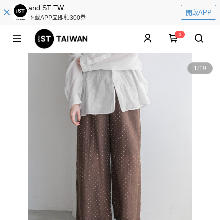
and ST TW
開啟APP
下載APP立即領300券
0
1
/
19