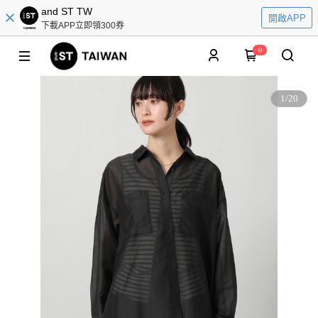
and ST TW
開啟APP
下載APP立即領300券
0
1
/
20