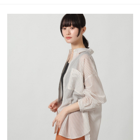
4.訂單成立30分鐘內，如未前往確認交易或遇審核未通過，訂單將自動取
１．簡單：不需註冊會員、不需綁卡、不需儲值。
全家 取貨付款
消。如遇「轉專審核」未通過狀況，表示未達大哥付你分期系統評分，恕無
２．便利：只要手機號碼，簡訊認證，即可結帳。
法說明評估內容。
每筆NT$80，滿NT$888(含以上)免運費
３．安心：先確認商品／服務後，再付款。
【繳款方式說明】
1.分期款項不併入電信帳單，「大哥付你分期」於每月結算日後寄送繳費提
付款後 全家取貨
【「AFTEE先享後付」結帳流程】
醒簡訊。
１．於結帳方式選擇「AFTEE先享後付」後，將跳轉至「AFTEE先享後付」
每筆NT$80，滿NT$888(含以上)免運費
2.透過簡訊連結打開帳單後，可選擇「超商條碼／台灣大直營門市／銀行轉
結帳頁面，進行簡訊認證並確認金額後，即可完成結帳。
帳／街口支付／iPASS MONEY」等通路繳費。
２．訂單成立數日內，您將收到繳費通知簡訊。
7-11 取貨付款
３．收到繳費通知簡訊後14天內，點擊此簡訊中的連結，可透過四大超商／
【注意事項】
每筆NT$80，滿NT$1,500(含以上)免運費
ATM／網路銀行／等多元方式進行付款，方視為交易完成。
1.本服務係由「台灣大哥大股份有限公司」（以下簡稱本公司）所提供，讓
※ 請注意：結帳手續完成當下不需立刻繳費，但若您需要取消訂單，請聯絡
用戶於交易時，得透過本服務購買商品或服務，並由商店將買賣／分期付款
付款後 7-11取貨
購買商品的店家。未經商家同意取消之訂單仍視為有效，需透過AFTEE先享
買賣價金債權讓與本公司後，依約使用本公司帳單繳交帳款。
後付繳納相關費用。
每筆NT$80，滿NT$1,500(含以上)免運費
2.基於同意付款使用「大哥付你分期」之契約關係目的，商店將以您的個人
※ 交易是否成功請以「AFTEE先享後付 」之結帳頁面顯示為準，若有關於
資料（包含姓名、電話或地址）提供予台灣大哥大進項蒐集、處理及利用，
是否繳費成功／繳費後需取消欲退款等相關疑問，請聯繫「AFTEE先享後付
宅配
由本公司與您本人進行分期帳單所需資料之確認、核對及更正。
客戶支援中心」
https://netprotections.freshdesk.com/support/home
3.完整用戶服務條款，請詳閱以下連結：
https://oppay.tw/userRule
每筆NT$80，滿NT$1,500(含以上)免運費
【注意事項】
１．透過由恩沛科技股份有限公司提供之「AFTEE先享後付」服務完成之交
易，需依本服務之必要範圍內提供個人資料，並將交易相關給付款項請求債
權轉讓予恩沛科技股份有限公司。
２．關於個人資料處理事宜，請瀏覽以下網址：
https://aftee.tw/terms/#terms3
３．未成年的使用者請事先徵得法定代理人或監護人之同意方可使用
「AFTEE先享後付」，若未經同意申辦者引起之損失，本公司不負相關責
任。