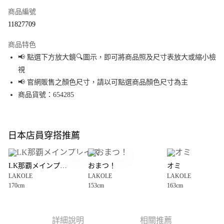
商品編號
超商取貨付款
11827709
LINE Pay
商品特色
Apple Pay
📢 點選下方放大鏡🔍圖示，即可將商品照及尺寸表放大或縮小檢
視
街口支付
📢 官網販售之顏色尺寸，請以可點選商品顏色尺寸為主
悠遊付
商品貨號：654285
Google Pay
全盈+PAY
日本店員穿搭推薦
大哥付你分期
相關說明
LK那覇メインプレイス
おまつ！
オミ
【大哥付你分期使用說明】
LAKOLE
LAKOLE
LAKOLE
AFTEE先享後付
1.本服務由台灣大哥大提供，台灣大哥大用戶可立即使用無須另外申請。
170cm
153cm
163cm
2.付款方式選擇「大哥付你分期」，訂單成立後會自動跳轉到大哥付的交易
相關說明
流程，驗證手機門號後，選擇欲分期的期數、繳款截止日，確認付款後即完
【關於「AFTEE先享後付」】
成交易。
AFTEE先享後付是「在收到商品之後才付款」的支付方式。 讓您購物簡單便
運送方式
3.實際核准額度、可分期數及費用金額請依後續交易確認頁面所載為準。
利好安心！
詳細說明
相關推薦