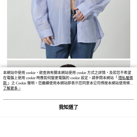
本網站中使用 cookie，欲查詢有關本網站使用 cookie 方式之詳情，及若您不希望
在電腦上使用 cookie 時應如何變更電腦的 cookie 設定，請參閱本網站「
隱私權條
款
」之 Cookie 聲明。您繼續使用本網站即表示您同意本公司得按本網站使用條款
之 Cookie 聲明使用 cookie。
了解更多 >
我知道了