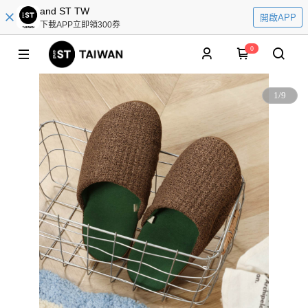
and ST TW
開啟APP
下載APP立即領300券
0
1
/
9