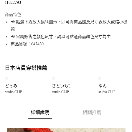
11822793
LINE Pay
商品特色
Apple Pay
📢 點選下方放大鏡🔍圖示，即可將商品照及尺寸表放大或縮小檢
視
街口支付
📢 官網販售之顏色尺寸，請以可點選商品顏色尺寸為主
悠遊付
商品貨號：647450
Google Pay
全盈+PAY
日本店員穿搭推薦
大哥付你分期
相關說明
どぅみ
さといも¨̮
ゆん
【大哥付你分期使用說明】
studio CLIP
studio CLIP
studio CLIP
AFTEE先享後付
1.本服務由台灣大哥大提供，台灣大哥大用戶可立即使用無須另外申請。
2.付款方式選擇「大哥付你分期」，訂單成立後會自動跳轉到大哥付的交易
相關說明
流程，驗證手機門號後，選擇欲分期的期數、繳款截止日，確認付款後即完
【關於「AFTEE先享後付」】
成交易。
詳細說明
相關推薦
AFTEE先享後付是「在收到商品之後才付款」的支付方式。 讓您購物簡單便
運送方式
3.實際核准額度、可分期數及費用金額請依後續交易確認頁面所載為準。
利好安心！
4.訂單成立30分鐘內，如未前往確認交易或遇審核未通過，訂單將自動取
１．簡單：不需註冊會員、不需綁卡、不需儲值。
全家 取貨付款
消。如遇「轉專審核」未通過狀況，表示未達大哥付你分期系統評分，恕無
２．便利：只要手機號碼，簡訊認證，即可結帳。
法說明評估內容。