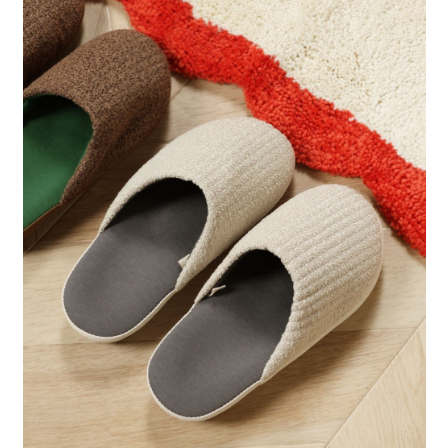
每筆NT$80，滿NT$888(含以上)免運費
３．安心：先確認商品／服務後，再付款。
【繳款方式說明】
1.分期款項不併入電信帳單，「大哥付你分期」於每月結算日後寄送繳費提
付款後 全家取貨
【「AFTEE先享後付」結帳流程】
醒簡訊。
１．於結帳方式選擇「AFTEE先享後付」後，將跳轉至「AFTEE先享後付」
每筆NT$80，滿NT$888(含以上)免運費
2.透過簡訊連結打開帳單後，可選擇「超商條碼／台灣大直營門市／銀行轉
結帳頁面，進行簡訊認證並確認金額後，即可完成結帳。
帳／街口支付／iPASS MONEY」等通路繳費。
２．訂單成立數日內，您將收到繳費通知簡訊。
7-11 取貨付款
３．收到繳費通知簡訊後14天內，點擊此簡訊中的連結，可透過四大超商／
【注意事項】
每筆NT$80，滿NT$1,500(含以上)免運費
ATM／網路銀行／等多元方式進行付款，方視為交易完成。
1.本服務係由「台灣大哥大股份有限公司」（以下簡稱本公司）所提供，讓
※ 請注意：結帳手續完成當下不需立刻繳費，但若您需要取消訂單，請聯絡
用戶於交易時，得透過本服務購買商品或服務，並由商店將買賣／分期付款
付款後 7-11取貨
購買商品的店家。未經商家同意取消之訂單仍視為有效，需透過AFTEE先享
買賣價金債權讓與本公司後，依約使用本公司帳單繳交帳款。
後付繳納相關費用。
每筆NT$80，滿NT$1,500(含以上)免運費
2.基於同意付款使用「大哥付你分期」之契約關係目的，商店將以您的個人
※ 交易是否成功請以「AFTEE先享後付 」之結帳頁面顯示為準，若有關於
資料（包含姓名、電話或地址）提供予台灣大哥大進項蒐集、處理及利用，
是否繳費成功／繳費後需取消欲退款等相關疑問，請聯繫「AFTEE先享後付
宅配
由本公司與您本人進行分期帳單所需資料之確認、核對及更正。
客戶支援中心」
https://netprotections.freshdesk.com/support/home
3.完整用戶服務條款，請詳閱以下連結：
https://oppay.tw/userRule
每筆NT$80，滿NT$1,500(含以上)免運費
【注意事項】
１．透過由恩沛科技股份有限公司提供之「AFTEE先享後付」服務完成之交
易，需依本服務之必要範圍內提供個人資料，並將交易相關給付款項請求債
權轉讓予恩沛科技股份有限公司。
２．關於個人資料處理事宜，請瀏覽以下網址：
https://aftee.tw/terms/#terms3
３．未成年的使用者請事先徵得法定代理人或監護人之同意方可使用
「AFTEE先享後付」，若未經同意申辦者引起之損失，本公司不負相關責
任。
４．使用「AFTEE先享後付」時，將依據個別帳號之用戶狀況，依本公司即
時審查核予不同之上限額度；若仍有額度不足之情形，本公司將視審查結果