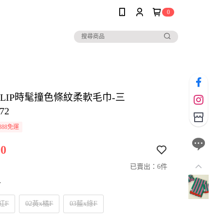
0
io CLIP時髦撞色條紋柔軟毛巾-三
72
888免運
0
已賣出：6件
寸
紅F
02黃x橘F
03藍x綠F