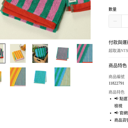
數量
付款與運
超取滿NT$
商品特色
付款方式
信用卡一
商品編號
11822791
超商取貨
商品特色
LINE Pay
📢 
檢視
Apple Pay
📢 
街口支付
商品貨號