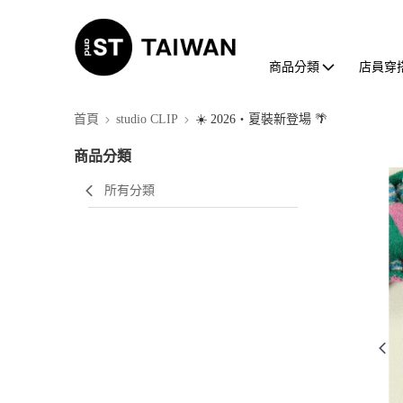
商品分類
店員穿
首頁
studio CLIP
☀️ 2026・夏裝新登場 🌴
商品分類
所有分類