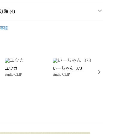
類 (4)
P
☀️ 2026・夏裝新登場 🌴
客服
・夏裝新登場 🌴
studio CLIP
分期
室用品
方巾、手帕、毛巾、浴巾
你分期使用說明】
享後付
由台灣大哥大提供，台灣大哥大用戶可立即使用無須另外申請。
P
生活雜貨
浴室用品
方巾、手帕、毛巾、浴巾
式選擇「大哥付你分期」，訂單成立後會自動跳轉到大哥付的交易
證手機門號後，選擇欲分期的期數、繳款截止日，確認付款後即
FTEE先享後付」】
。
ユウカ
いーちゃん_373
イト子
先享後付是「在收到商品之後才付款」的支付方式。 讓您購物簡單
准額度、可分期數及費用金額請依後續交易確認頁面所載為準。
studio CLIP
studio CLIP
studio CLIP
心！
立30分鐘內，如未前往確認交易或遇審核未通過，訂單將自動取
：不需註冊會員、不需綁卡、不需儲值。
「轉專審核」未通過狀況，表示未達大哥付你分期系統評分，恕
：只要手機號碼，簡訊認證，即可結帳。
付款
評估內容。
：先確認商品／服務後，再付款。
式說明】
0，滿NT$888(含以上)免運費
項不併入電信帳單，「大哥付你分期」於每月結算日後寄送繳費提
EE先享後付」結帳流程】
家取貨
方式選擇「AFTEE先享後付」後，將跳轉至「AFTEE先享後
訊連結打開帳單後，可選擇「超商條碼／台灣大直營門市／銀行轉
頁面，進行簡訊認證並確認金額後，即可完成結帳。
0，滿NT$888(含以上)免運費
／iPASS MONEY」等通路繳費。
成立數日內，您將收到繳費通知簡訊。
費通知簡訊後14天內，點擊此簡訊中的連結，可透過四大超商
付款
項】
網路銀行／等多元方式進行付款，方視為交易完成。
係由「台灣大哥大股份有限公司」（以下簡稱本公司）所提供，讓