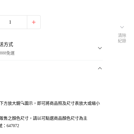
清除
紀錄
送方式
888免運
次付款
付款
點選下方放大鏡🔍圖示，即可將商品照及尺寸表放大或縮小
官網販售之顏色尺寸，請以可點選商品顏色尺寸為主
：647072