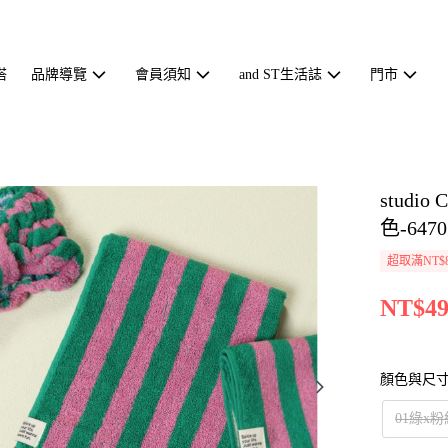
搭
品牌導覽
會員須知
and ST生活誌
門市
stud
色-6470
超取滿NT$
NT$49
顏色與尺
01綠x粉