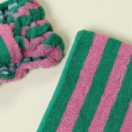
※ 請注意
每筆NT$8
用戶於交
絡購買商品
款買賣價
先享後付
付款後 7-
2.基於同
※ 交易是
每筆NT$8
資料（包
是否繳費成
用，由本
付客戶支
宅配
3.完整用
【注意事
每筆NT$8
１．透過由
交易，需
求債權轉
２．關於
３．未成
「AFTE
任。
４．使用「
即時審查
結果請求
５．嚴禁
形，恩沛
動。