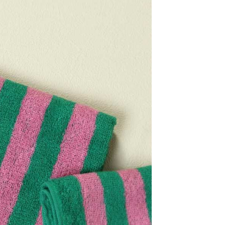
：結帳手續完成當下不需立刻繳費，但若您需要取消訂單，請聯
0，滿NT$1,500(含以上)免運費
易時，得透過本服務購買商品或服務，並由商店將買賣／分期付
的店家。未經商家同意取消之訂單仍視為有效，需透過AFTEE
金債權讓與本公司後，依約使用本公司帳單繳交帳款。
繳納相關費用。
11取貨
意付款使用「大哥付你分期」之契約關係目的，商店將以您的個人
否成功請以「AFTEE先享後付 」之結帳頁面顯示為準，若有關於
0，滿NT$1,500(含以上)免運費
含姓名、電話或地址）提供予台灣大哥大進項蒐集、處理及利
功／繳費後需取消欲退款等相關疑問，請聯繫「AFTEE先享後
公司與您本人進行分期帳單所需資料之確認、核對及更正。
援中心」
https://netprotections.freshdesk.com/support/home
戶服務條款，請詳閱以下連結：
https://oppay.tw/userRule
項】
0，滿NT$1,500(含以上)免運費
恩沛科技股份有限公司提供之「AFTEE先享後付」服務完成之
依本服務之必要範圍內提供個人資料，並將交易相關給付款項請
讓予恩沛科技股份有限公司。
個人資料處理事宜，請瀏覽以下網址：
https://aftee.tw/terms/#terms3
年的使用者請事先徵得法定代理人或監護人之同意方可使用
E先享後付」，若未經同意申辦者引起之損失，本公司不負相關責
AFTEE先享後付」時，將依據個別帳號之用戶狀況，依本公司
核予不同之上限額度；若仍有額度不足之情形，本公司將視審查
用戶進行身份認證。
一人註冊多個帳號或使用他人資訊註冊。若發現惡意使用之情
科技股份有限公司將有權停止該用戶之使用額度並採取法律行