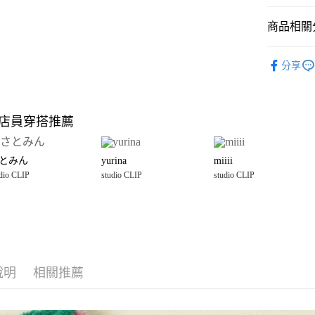
悠遊付
商品相關分
Google Pay
全盈+PAY
studio CLI
分享
☀️ 2026
大哥付你
相關說明
雜貨
浴
【大哥付
店員穿搭推薦
AFTEE先
1.本服務
studio CLI
2.付款方
相關說明
流程，驗
【關於「A
とみん
yurina
miiii
完成交易
AFTEE
3.實際核
dio CLIP
studio CLIP
studio CLIP
便利好安
運送方式
4.訂單成
１．簡單
消。如遇
２．便利
全家 取貨
無法說明
３．安心
【繳款方
每筆NT$8
1.分期款
【「AFT
醒簡訊。
付款後 全
１．於結帳
2.透過簡
付」結帳
說明
相關推薦
每筆NT$8
帳／街口支付
２．訂單
３．收到繳
7-11 取貨
【注意事
／ATM／
1.本服務