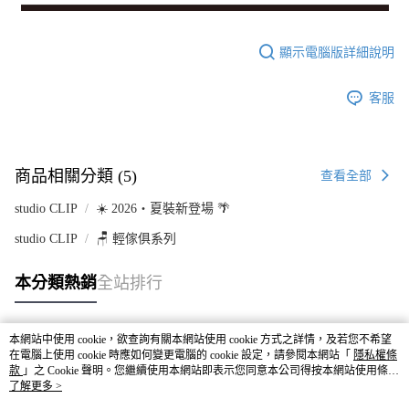
顯示電腦版詳細說明
客服
商品相關分類 (5)
查看全部
studio CLIP
☀️ 2026・夏裝新登場 🌴
studio CLIP
🪑 輕傢俱系列
本分類熱銷
全站排行
本網站中使用 cookie，欲查詢有關本網站使用 cookie 方式之詳情，及若您不希望
熱門標籤
在電腦上使用 cookie 時應如何變更電腦的 cookie 設定，請參閱本網站「
隱私權條
款
」之 Cookie 聲明。您繼續使用本網站即表示您同意本公司得按本網站使用條款
之 Cookie 聲明使用 cookie。
了解更多 >