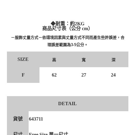
◆耐重：約2KG
商品尺寸表（公分 cm）
－服飾丈量方式－依環境因素與丈量方式不同而產生些許誤差，合
理誤差範圍為3-5公分。
SIZE
高
寬
深
F
62
27
24
DETAIL
貨號
643711
尺寸
Free Size 單一尺寸