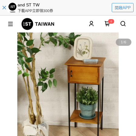
and ST TW
開啟APP
下載APP立即領300券
0
1
/
6