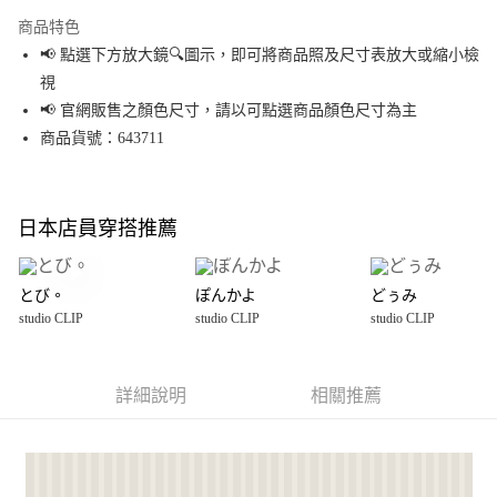
Apple Pay
商品特色
街口支付
📢 點選下方放大鏡🔍圖示，即可將商品照及尺寸表放大或縮小檢
視
悠遊付
📢 官網販售之顏色尺寸，請以可點選商品顏色尺寸為主
Google Pay
商品貨號：643711
全盈+PAY
大哥付你分期
日本店員穿搭推薦
相關說明
【大哥付你分期使用說明】
AFTEE先享後付
1.本服務由台灣大哥大提供，台灣大哥大用戶可立即使用無須另外申請。
とび。
ぽんかよ
どぅみ
2.付款方式選擇「大哥付你分期」，訂單成立後會自動跳轉到大哥付的交易
相關說明
studio CLIP
studio CLIP
studio CLIP
流程，驗證手機門號後，選擇欲分期的期數、繳款截止日，確認付款後即完
【關於「AFTEE先享後付」】
成交易。
AFTEE先享後付是「在收到商品之後才付款」的支付方式。 讓您購物簡單便
運送方式
3.實際核准額度、可分期數及費用金額請依後續交易確認頁面所載為準。
利好安心！
4.訂單成立30分鐘內，如未前往確認交易或遇審核未通過，訂單將自動取
１．簡單：不需註冊會員、不需綁卡、不需儲值。
詳細說明
相關推薦
宅配【超才費】中型
消。如遇「轉專審核」未通過狀況，表示未達大哥付你分期系統評分，恕無
２．便利：只要手機號碼，簡訊認證，即可結帳。
法說明評估內容。
每筆NT$100
３．安心：先確認商品／服務後，再付款。
【繳款方式說明】
1.分期款項不併入電信帳單，「大哥付你分期」於每月結算日後寄送繳費提
【「AFTEE先享後付」結帳流程】
醒簡訊。
１．於結帳方式選擇「AFTEE先享後付」後，將跳轉至「AFTEE先享後付」