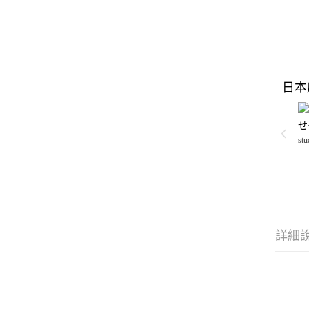
日本
せ
stu
詳細