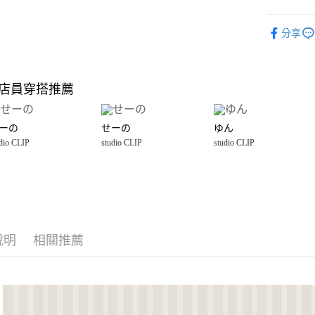
大哥付你
studio CLI
分享
相關說明
☀️ 2026
【大哥付
AFTEE先
1.本服務
雜貨
雨
2.付款方
相關說明
店員穿搭推薦
流程，驗
studio CLI
【關於「A
完成交易
AFTEE
3.實際核
便利好安
運送方式
4.訂單成
ーの
せーの
ゆん
１．簡單
消。如遇
dio CLIP
studio CLIP
studio CLIP
２．便利
宅配【超
無法說明
３．安心
【繳款方
每筆NT$10
1.分期款
【「AFT
醒簡訊。
１．於結帳
2.透過簡
付」結帳
帳／街口支付
２．訂單
３．收到繳
說明
相關推薦
【注意事
／ATM／
1.本服務
※ 請注意
用戶於交
絡購買商品
款買賣價
先享後付
2.基於同
※ 交易是
資料（包
是否繳費成