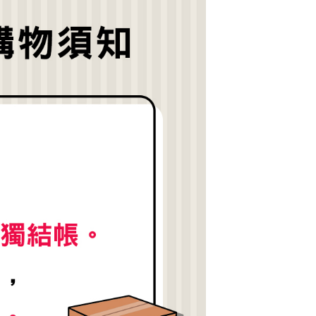
公司與您本人進行分期帳單所需資料之確認、核對及更正。
援中心」
https://netprotections.freshdesk.com/support/home
戶服務條款，請詳閱以下連結：
https://oppay.tw/userRule
項】
恩沛科技股份有限公司提供之「AFTEE先享後付」服務完成之
依本服務之必要範圍內提供個人資料，並將交易相關給付款項請
讓予恩沛科技股份有限公司。
個人資料處理事宜，請瀏覽以下網址：
https://aftee.tw/terms/#terms3
年的使用者請事先徵得法定代理人或監護人之同意方可使用
E先享後付」，若未經同意申辦者引起之損失，本公司不負相關責
AFTEE先享後付」時，將依據個別帳號之用戶狀況，依本公司
核予不同之上限額度；若仍有額度不足之情形，本公司將視審查
用戶進行身份認證。
一人註冊多個帳號或使用他人資訊註冊。若發現惡意使用之情
科技股份有限公司將有權停止該用戶之使用額度並採取法律行