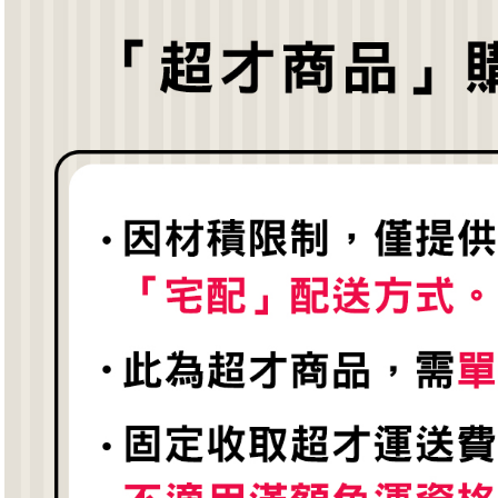
用，由本
付客戶支
3.完整用
【注意事
１．透過由
交易，需
求債權轉
２．關於
３．未成
「AFTE
任。
４．使用「
即時審查
結果請求
５．嚴禁
形，恩沛
動。