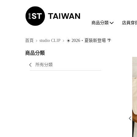
商品分類
店員穿
首頁
studio CLIP
☀️ 2026・夏裝新登場 🌴
商品分類
所有分類