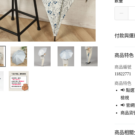
數量
付款與運
商品特色
付款方式
信用卡一
商品編號
11822771
LINE Pay
商品特色
Apple Pay
📢 
檢視
街口支付
📢 
悠遊付
商品貨號
Google Pay
商品相關分
全盈+PAY