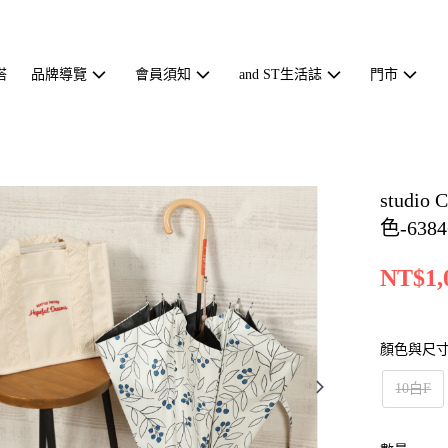
搭
品牌導覽
會員須知
and ST生活誌
門市
stud
色-6384
NT$1,
顏色與尺
10白F