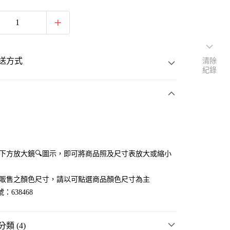
送方式
清除
紀錄
次付款
點選下方放大鏡🔍圖示，即可將商品照及尺寸表放大或縮小
官網販售之顏色尺寸，請以可點選商品顏色尺寸為主
：638468
類 (4)