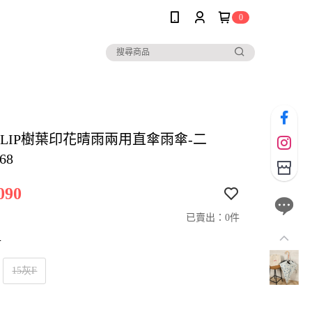
0
io CLIP樹葉印花晴雨兩用直傘雨傘-二
68
090
已賣出：0件
寸
15灰F