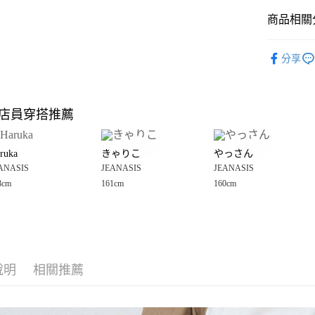
商品相關分
Google Pay
全盈+PAY
🈹 夏季 SU
分享
☀️ 2026
大哥付你
相關說明
JEANASIS
【大哥付
店員穿搭推薦
AFTEE先
1.本服務
女裝
褲
2.付款方
相關說明
JEANASIS
流程，驗
【關於「A
ruka
きゃりこ
やっさん
完成交易
AFTEE
JEANASIS
3.實際核
ANASIS
JEANASIS
JEANASIS
便利好安
運送方式
4.訂單成
１．簡單
8cm
161cm
160cm
消。如遇
２．便利
全家 取貨
無法說明
３．安心
【繳款方
每筆NT$8
1.分期款
【「AFT
醒簡訊。
付款後 全
１．於結帳
2.透過簡
付」結帳
每筆NT$8
帳／街口支付
說明
相關推薦
２．訂單
３．收到繳
7-11 取貨
【注意事
／ATM／
1.本服務
※ 請注意
每筆NT$8