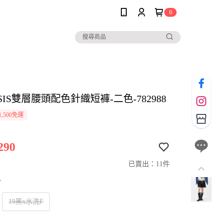
0
ASIS雙層腰頭配色針織短褲-二色-782988
,500免運
290
已賣出：11件
寸
19黑x水洗F