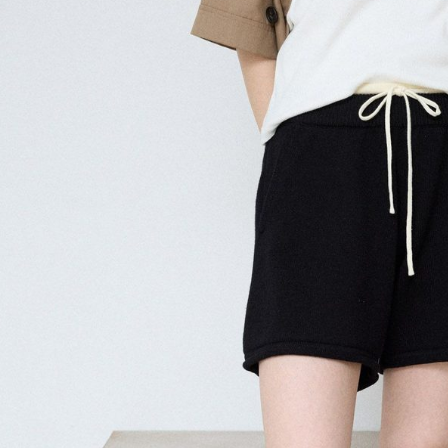
用戶於交
絡購買商品
款買賣價
先享後付
付款後 7-
2.基於同
※ 交易是
每筆NT$8
資料（包
是否繳費成
用，由本
付客戶支
宅配
3.完整用
【注意事
每筆NT$8
１．透過由
交易，需
求債權轉
２．關於
３．未成
「AFTE
任。
４．使用「
即時審查
結果請求
５．嚴禁
形，恩沛
動。