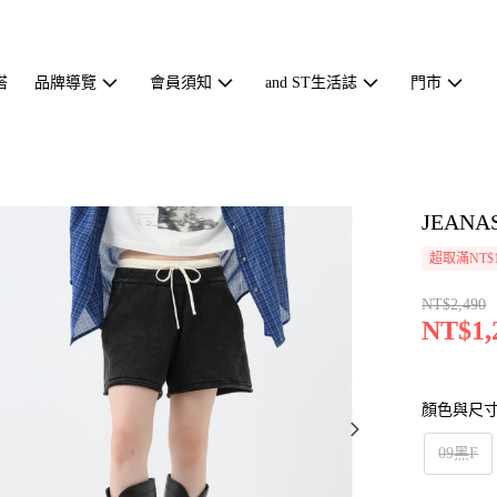
搭
品牌導覽
會員須知
and ST生活誌
門市
JEAN
超取滿NT$1
NT$2,490
NT$1,
顏色與尺
09黑F