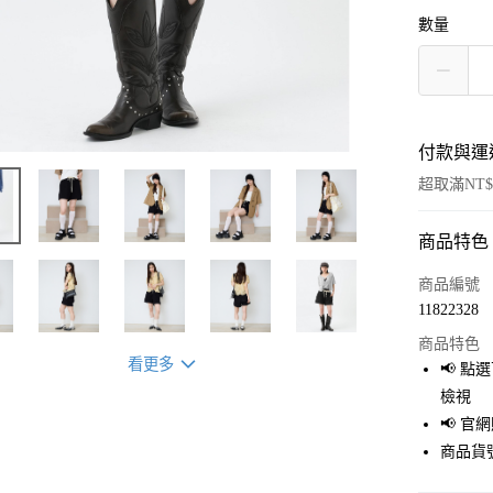
數量
付款與運
超取滿NT$
商品特色
付款方式
信用卡一
商品編號
11822328
超商取貨
商品特色
LINE Pay
看更多
📢 
檢視
Apple Pay
📢 
街口支付
商品貨號
悠遊付