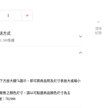
清除
紀錄
送方式
1,500免運
次付款
付款
點選下方放大鏡🔍圖示，即可將商品照及尺寸表放大或縮小
官網販售之顏色尺寸，請以可點選商品顏色尺寸為主
：782988