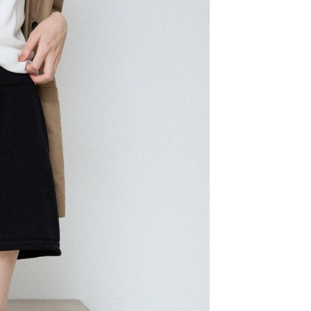
易時，得透過本服務購買商品或服務，並由商店將買賣／分期付
的店家。未經商家同意取消之訂單仍視為有效，需透過AFTEE
金債權讓與本公司後，依約使用本公司帳單繳交帳款。
繳納相關費用。
11取貨
意付款使用「大哥付你分期」之契約關係目的，商店將以您的個人
否成功請以「AFTEE先享後付 」之結帳頁面顯示為準，若有關於
0，滿NT$1,500(含以上)免運費
含姓名、電話或地址）提供予台灣大哥大進項蒐集、處理及利
功／繳費後需取消欲退款等相關疑問，請聯繫「AFTEE先享後
公司與您本人進行分期帳單所需資料之確認、核對及更正。
援中心」
https://netprotections.freshdesk.com/support/home
戶服務條款，請詳閱以下連結：
https://oppay.tw/userRule
項】
0，滿NT$1,500(含以上)免運費
恩沛科技股份有限公司提供之「AFTEE先享後付」服務完成之
依本服務之必要範圍內提供個人資料，並將交易相關給付款項請
讓予恩沛科技股份有限公司。
個人資料處理事宜，請瀏覽以下網址：
https://aftee.tw/terms/#terms3
年的使用者請事先徵得法定代理人或監護人之同意方可使用
E先享後付」，若未經同意申辦者引起之損失，本公司不負相關責
AFTEE先享後付」時，將依據個別帳號之用戶狀況，依本公司
核予不同之上限額度；若仍有額度不足之情形，本公司將視審查
用戶進行身份認證。
一人註冊多個帳號或使用他人資訊註冊。若發現惡意使用之情
科技股份有限公司將有權停止該用戶之使用額度並採取法律行