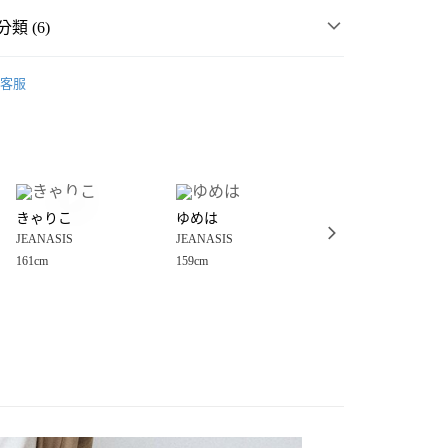
類 (6)
MMER SALE ↘️
JEANASIS
客服
・夏裝新登場 🌴
JEANASIS
分期
女裝
褲
你分期使用說明】
享後付
由台灣大哥大提供，台灣大哥大用戶可立即使用無須另外申請。
短褲
式選擇「大哥付你分期」，訂單成立後會自動跳轉到大哥付的交易
☀️ 2026・夏裝新登場 🌴
證手機門號後，選擇欲分期的期數、繳款截止日，確認付款後即
FTEE先享後付」】
。
きゃりこ
ゆめは
ミユキ
先享後付是「在收到商品之後才付款」的支付方式。 讓您購物簡單
🈹 MORE SALE 最低4折起 ↘️
准額度、可分期數及費用金額請依後續交易確認頁面所載為準。
JEANASIS
JEANASIS
JEANASIS
心！
立30分鐘內，如未前往確認交易或遇審核未通過，訂單將自動取
：不需註冊會員、不需綁卡、不需儲值。
161cm
159cm
160cm
「轉專審核」未通過狀況，表示未達大哥付你分期系統評分，恕
：只要手機號碼，簡訊認證，即可結帳。
付款
評估內容。
：先確認商品／服務後，再付款。
式說明】
0，滿NT$1,500(含以上)免運費
項不併入電信帳單，「大哥付你分期」於每月結算日後寄送繳費提
EE先享後付」結帳流程】
家取貨
方式選擇「AFTEE先享後付」後，將跳轉至「AFTEE先享後
訊連結打開帳單後，可選擇「超商條碼／台灣大直營門市／銀行轉
頁面，進行簡訊認證並確認金額後，即可完成結帳。
0，滿NT$1,500(含以上)免運費
／iPASS MONEY」等通路繳費。
成立數日內，您將收到繳費通知簡訊。
費通知簡訊後14天內，點擊此簡訊中的連結，可透過四大超商
付款
項】
網路銀行／等多元方式進行付款，方視為交易完成。
係由「台灣大哥大股份有限公司」（以下簡稱本公司）所提供，讓
：結帳手續完成當下不需立刻繳費，但若您需要取消訂單，請聯
0，滿NT$1,500(含以上)免運費