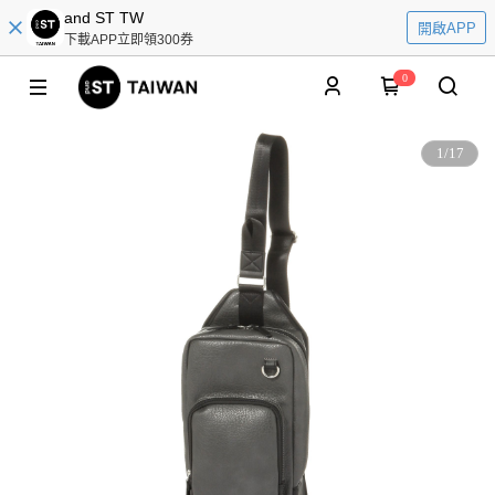
and ST TW
開啟APP
下載APP立即領300券
0
1
/
17