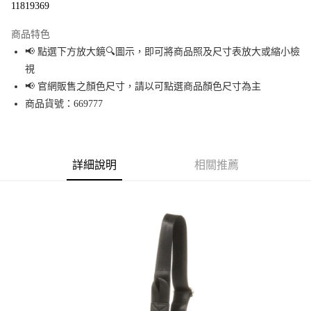
11819369
LINE Pay
商品特色
Apple Pay
📢 點選下方放大鏡🔍圖示，即可將商品照及尺寸表放大或縮小檢
視
街口支付
📢 官網販售之顏色尺寸，請以可點選商品顏色尺寸為主
悠遊付
商品貨號：669777
Google Pay
全盈+PAY
詳細說明
相關推薦
大哥付你分期
相關說明
【大哥付你分期使用說明】
AFTEE先享後付
1.本服務由台灣大哥大提供，台灣大哥大用戶可立即使用無須另外申請。
2.付款方式選擇「大哥付你分期」，訂單成立後會自動跳轉到大哥付的交易
相關說明
流程，驗證手機門號後，選擇欲分期的期數、繳款截止日，確認付款後即完
【關於「AFTEE先享後付」】
成交易。
AFTEE先享後付是「在收到商品之後才付款」的支付方式。 讓您購物簡單便
運送方式
3.實際核准額度、可分期數及費用金額請依後續交易確認頁面所載為準。
利好安心！
4.訂單成立30分鐘內，如未前往確認交易或遇審核未通過，訂單將自動取
１．簡單：不需註冊會員、不需綁卡、不需儲值。
全家 取貨付款
消。如遇「轉專審核」未通過狀況，表示未達大哥付你分期系統評分，恕無
２．便利：只要手機號碼，簡訊認證，即可結帳。
法說明評估內容。