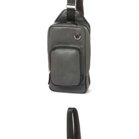
每筆NT$80，滿NT$1,500(含以上)免運費
３．安心：先確認商品／服務後，再付款。
【繳款方式說明】
1.分期款項不併入電信帳單，「大哥付你分期」於每月結算日後寄送繳費提
付款後 全家取貨
【「AFTEE先享後付」結帳流程】
醒簡訊。
１．於結帳方式選擇「AFTEE先享後付」後，將跳轉至「AFTEE先享後付」
每筆NT$80，滿NT$1,500(含以上)免運費
2.透過簡訊連結打開帳單後，可選擇「超商條碼／台灣大直營門市／銀行轉
結帳頁面，進行簡訊認證並確認金額後，即可完成結帳。
帳／街口支付／iPASS MONEY」等通路繳費。
２．訂單成立數日內，您將收到繳費通知簡訊。
7-11 取貨付款
３．收到繳費通知簡訊後14天內，點擊此簡訊中的連結，可透過四大超商／
【注意事項】
每筆NT$80，滿NT$1,500(含以上)免運費
ATM／網路銀行／等多元方式進行付款，方視為交易完成。
1.本服務係由「台灣大哥大股份有限公司」（以下簡稱本公司）所提供，讓
※ 請注意：結帳手續完成當下不需立刻繳費，但若您需要取消訂單，請聯絡
用戶於交易時，得透過本服務購買商品或服務，並由商店將買賣／分期付款
付款後 7-11取貨
購買商品的店家。未經商家同意取消之訂單仍視為有效，需透過AFTEE先享
買賣價金債權讓與本公司後，依約使用本公司帳單繳交帳款。
後付繳納相關費用。
每筆NT$80，滿NT$1,500(含以上)免運費
2.基於同意付款使用「大哥付你分期」之契約關係目的，商店將以您的個人
※ 交易是否成功請以「AFTEE先享後付 」之結帳頁面顯示為準，若有關於
資料（包含姓名、電話或地址）提供予台灣大哥大進項蒐集、處理及利用，
是否繳費成功／繳費後需取消欲退款等相關疑問，請聯繫「AFTEE先享後付
宅配
由本公司與您本人進行分期帳單所需資料之確認、核對及更正。
客戶支援中心」
https://netprotections.freshdesk.com/support/home
3.完整用戶服務條款，請詳閱以下連結：
https://oppay.tw/userRule
每筆NT$80，滿NT$1,500(含以上)免運費
【注意事項】
１．透過由恩沛科技股份有限公司提供之「AFTEE先享後付」服務完成之交
易，需依本服務之必要範圍內提供個人資料，並將交易相關給付款項請求債
權轉讓予恩沛科技股份有限公司。
２．關於個人資料處理事宜，請瀏覽以下網址：
https://aftee.tw/terms/#terms3
３．未成年的使用者請事先徵得法定代理人或監護人之同意方可使用
「AFTEE先享後付」，若未經同意申辦者引起之損失，本公司不負相關責
任。
４．使用「AFTEE先享後付」時，將依據個別帳號之用戶狀況，依本公司即
時審查核予不同之上限額度；若仍有額度不足之情形，本公司將視審查結果