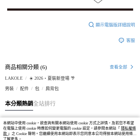
顯示電腦版詳細說明
客服
商品相關分類 (6)
查看全部
LAKOLE
☀️ 2026・夏裝新登場 🌴
男裝
配件
包
肩背包
本分類熱銷
全站排行
本網站中使用 cookie，欲查詢有關本網站使用 cookie 方式之詳情，及若您不希望
熱門標籤
在電腦上使用 cookie 時應如何變更電腦的 cookie 設定，請參閱本網站「
隱私權條
款
」之 Cookie 聲明。您繼續使用本網站即表示您同意本公司得按本網站使用條款
之 Cookie 聲明使用 cookie。
了解更多 >