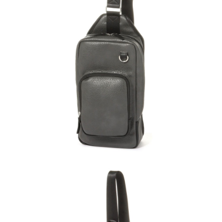
每筆NT$80，滿NT$888(含以上)免運費
３．安心：先確認商品／服務後，再付款。
【繳款方式說明】
1.分期款項不併入電信帳單，「大哥付你分期」於每月結算日後寄送繳費提
付款後 全家取貨
【「AFTEE先享後付」結帳流程】
醒簡訊。
１．於結帳方式選擇「AFTEE先享後付」後，將跳轉至「AFTEE先享後付」
每筆NT$80，滿NT$888(含以上)免運費
2.透過簡訊連結打開帳單後，可選擇「超商條碼／台灣大直營門市／銀行轉
結帳頁面，進行簡訊認證並確認金額後，即可完成結帳。
帳／街口支付／iPASS MONEY」等通路繳費。
２．訂單成立數日內，您將收到繳費通知簡訊。
7-11 取貨付款
３．收到繳費通知簡訊後14天內，點擊此簡訊中的連結，可透過四大超商／
【注意事項】
每筆NT$80，滿NT$1,500(含以上)免運費
ATM／網路銀行／等多元方式進行付款，方視為交易完成。
1.本服務係由「台灣大哥大股份有限公司」（以下簡稱本公司）所提供，讓
※ 請注意：結帳手續完成當下不需立刻繳費，但若您需要取消訂單，請聯絡
用戶於交易時，得透過本服務購買商品或服務，並由商店將買賣／分期付款
付款後 7-11取貨
購買商品的店家。未經商家同意取消之訂單仍視為有效，需透過AFTEE先享
買賣價金債權讓與本公司後，依約使用本公司帳單繳交帳款。
後付繳納相關費用。
每筆NT$80，滿NT$1,500(含以上)免運費
2.基於同意付款使用「大哥付你分期」之契約關係目的，商店將以您的個人
※ 交易是否成功請以「AFTEE先享後付 」之結帳頁面顯示為準，若有關於
資料（包含姓名、電話或地址）提供予台灣大哥大進項蒐集、處理及利用，
是否繳費成功／繳費後需取消欲退款等相關疑問，請聯繫「AFTEE先享後付
宅配
由本公司與您本人進行分期帳單所需資料之確認、核對及更正。
客戶支援中心」
https://netprotections.freshdesk.com/support/home
3.完整用戶服務條款，請詳閱以下連結：
https://oppay.tw/userRule
每筆NT$80，滿NT$1,500(含以上)免運費
【注意事項】
１．透過由恩沛科技股份有限公司提供之「AFTEE先享後付」服務完成之交
易，需依本服務之必要範圍內提供個人資料，並將交易相關給付款項請求債
權轉讓予恩沛科技股份有限公司。
２．關於個人資料處理事宜，請瀏覽以下網址：
https://aftee.tw/terms/#terms3
３．未成年的使用者請事先徵得法定代理人或監護人之同意方可使用
「AFTEE先享後付」，若未經同意申辦者引起之損失，本公司不負相關責
任。
４．使用「AFTEE先享後付」時，將依據個別帳號之用戶狀況，依本公司即
時審查核予不同之上限額度；若仍有額度不足之情形，本公司將視審查結果