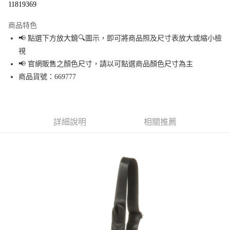
11819369
LINE Pay
商品特色
Apple Pay
📢 點選下方放大鏡🔍圖示，即可將商品照及尺寸表放大或縮小檢
視
街口支付
📢 官網販售之顏色尺寸，請以可點選商品顏色尺寸為主
悠遊付
商品貨號：669777
Google Pay
全盈+PAY
詳細說明
相關推薦
大哥付你分期
相關說明
【大哥付你分期使用說明】
AFTEE先享後付
1.本服務由台灣大哥大提供，台灣大哥大用戶可立即使用無須另外申請。
2.付款方式選擇「大哥付你分期」，訂單成立後會自動跳轉到大哥付的交易
相關說明
流程，驗證手機門號後，選擇欲分期的期數、繳款截止日，確認付款後即完
【關於「AFTEE先享後付」】
成交易。
AFTEE先享後付是「在收到商品之後才付款」的支付方式。 讓您購物簡單便
運送方式
3.實際核准額度、可分期數及費用金額請依後續交易確認頁面所載為準。
利好安心！
4.訂單成立30分鐘內，如未前往確認交易或遇審核未通過，訂單將自動取
１．簡單：不需註冊會員、不需綁卡、不需儲值。
全家 取貨付款
消。如遇「轉專審核」未通過狀況，表示未達大哥付你分期系統評分，恕無
２．便利：只要手機號碼，簡訊認證，即可結帳。
法說明評估內容。