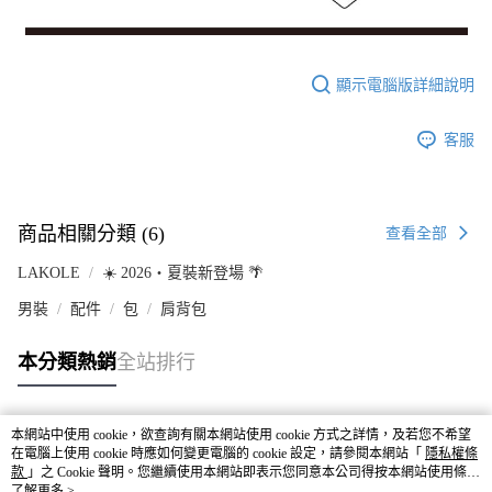
顯示電腦版詳細說明
客服
商品相關分類 (6)
查看全部
LAKOLE
☀️ 2026・夏裝新登場 🌴
男裝
配件
包
肩背包
本分類熱銷
全站排行
本網站中使用 cookie，欲查詢有關本網站使用 cookie 方式之詳情，及若您不希望
熱門標籤
在電腦上使用 cookie 時應如何變更電腦的 cookie 設定，請參閱本網站「
隱私權條
款
」之 Cookie 聲明。您繼續使用本網站即表示您同意本公司得按本網站使用條款
之 Cookie 聲明使用 cookie。
了解更多 >