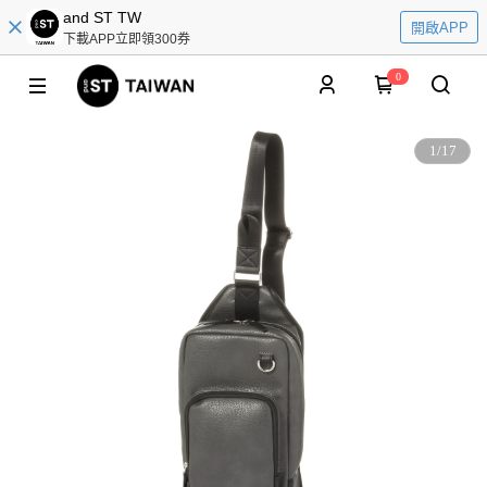
and ST TW
開啟APP
下載APP立即領300券
0
1
/
17