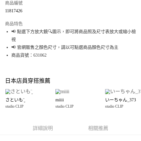
商品編號
超商取貨付款
11817426
LINE Pay
商品特色
Apple Pay
📢 點選下方放大鏡🔍圖示，即可將商品照及尺寸表放大或縮小檢
視
街口支付
📢 官網販售之顏色尺寸，請以可點選商品顏色尺寸為主
悠遊付
商品貨號：631062
Google Pay
全盈+PAY
日本店員穿搭推薦
大哥付你分期
相關說明
さといも¨̮
miiii
いーちゃん_373
【大哥付你分期使用說明】
studio CLIP
studio CLIP
studio CLIP
AFTEE先享後付
1.本服務由台灣大哥大提供，台灣大哥大用戶可立即使用無須另外申請。
2.付款方式選擇「大哥付你分期」，訂單成立後會自動跳轉到大哥付的交易
相關說明
流程，驗證手機門號後，選擇欲分期的期數、繳款截止日，確認付款後即完
【關於「AFTEE先享後付」】
成交易。
詳細說明
相關推薦
AFTEE先享後付是「在收到商品之後才付款」的支付方式。 讓您購物簡單便
運送方式
3.實際核准額度、可分期數及費用金額請依後續交易確認頁面所載為準。
利好安心！
4.訂單成立30分鐘內，如未前往確認交易或遇審核未通過，訂單將自動取
１．簡單：不需註冊會員、不需綁卡、不需儲值。