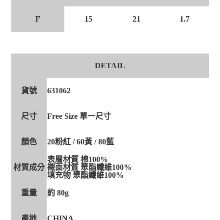
F
15
21
1.7
DETAIL
貨號
631062
尺寸
Free Size 單一尺寸
顏色
20粉紅 / 60黃 / 80藍
表層材質 棉100%
材質成分
襯面材質 聚酯纖維100%
填充物 聚酯纖維100%
重量
約 80g
產地
CHINA