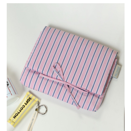
全家 取貨付款
消。如遇「轉專審核」未通過狀況，表示未達大哥付你分期系統評分，恕無
２．便利：只要手機號碼，簡訊認證，即可結帳。
法說明評估內容。
每筆NT$80，滿NT$888(含以上)免運費
３．安心：先確認商品／服務後，再付款。
【繳款方式說明】
1.分期款項不併入電信帳單，「大哥付你分期」於每月結算日後寄送繳費提
付款後 全家取貨
【「AFTEE先享後付」結帳流程】
醒簡訊。
１．於結帳方式選擇「AFTEE先享後付」後，將跳轉至「AFTEE先享後付」
每筆NT$80，滿NT$888(含以上)免運費
2.透過簡訊連結打開帳單後，可選擇「超商條碼／台灣大直營門市／銀行轉
結帳頁面，進行簡訊認證並確認金額後，即可完成結帳。
帳／街口支付／iPASS MONEY」等通路繳費。
２．訂單成立數日內，您將收到繳費通知簡訊。
7-11 取貨付款
３．收到繳費通知簡訊後14天內，點擊此簡訊中的連結，可透過四大超商／
【注意事項】
每筆NT$80，滿NT$1,500(含以上)免運費
ATM／網路銀行／等多元方式進行付款，方視為交易完成。
1.本服務係由「台灣大哥大股份有限公司」（以下簡稱本公司）所提供，讓
※ 請注意：結帳手續完成當下不需立刻繳費，但若您需要取消訂單，請聯絡
用戶於交易時，得透過本服務購買商品或服務，並由商店將買賣／分期付款
付款後 7-11取貨
購買商品的店家。未經商家同意取消之訂單仍視為有效，需透過AFTEE先享
買賣價金債權讓與本公司後，依約使用本公司帳單繳交帳款。
後付繳納相關費用。
每筆NT$80，滿NT$1,500(含以上)免運費
2.基於同意付款使用「大哥付你分期」之契約關係目的，商店將以您的個人
※ 交易是否成功請以「AFTEE先享後付 」之結帳頁面顯示為準，若有關於
資料（包含姓名、電話或地址）提供予台灣大哥大進項蒐集、處理及利用，
是否繳費成功／繳費後需取消欲退款等相關疑問，請聯繫「AFTEE先享後付
宅配
由本公司與您本人進行分期帳單所需資料之確認、核對及更正。
客戶支援中心」
https://netprotections.freshdesk.com/support/home
3.完整用戶服務條款，請詳閱以下連結：
https://oppay.tw/userRule
每筆NT$80，滿NT$1,500(含以上)免運費
【注意事項】
１．透過由恩沛科技股份有限公司提供之「AFTEE先享後付」服務完成之交
易，需依本服務之必要範圍內提供個人資料，並將交易相關給付款項請求債
權轉讓予恩沛科技股份有限公司。
２．關於個人資料處理事宜，請瀏覽以下網址：
https://aftee.tw/terms/#terms3
３．未成年的使用者請事先徵得法定代理人或監護人之同意方可使用
「AFTEE先享後付」，若未經同意申辦者引起之損失，本公司不負相關責
任。
４．使用「AFTEE先享後付」時，將依據個別帳號之用戶狀況，依本公司即