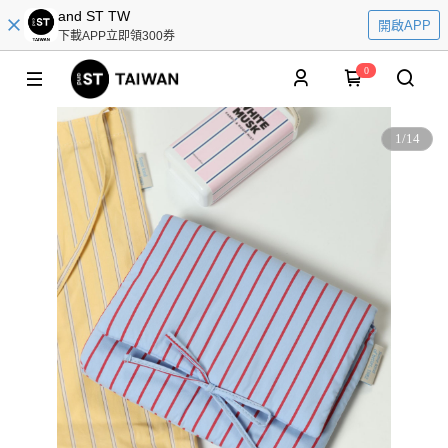
and ST TW
開啟APP
下載APP立即領300券
0
1
/
14