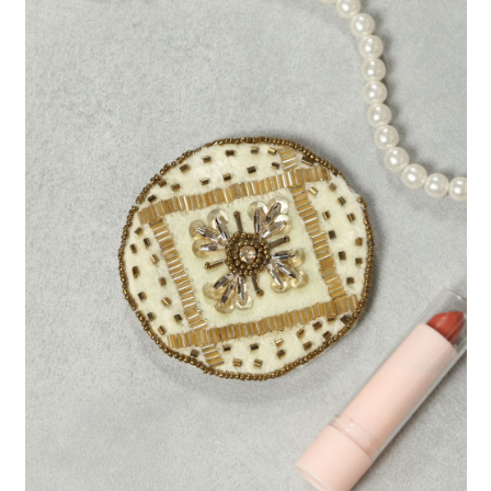
每筆NT$80，滿NT$888(含以上)免運費
３．安心：先確認商品／服務後，再付款。
【繳款方式說明】
1.分期款項不併入電信帳單，「大哥付你分期」於每月結算日後寄送繳費提
付款後 全家取貨
【「AFTEE先享後付」結帳流程】
醒簡訊。
１．於結帳方式選擇「AFTEE先享後付」後，將跳轉至「AFTEE先享後付」
每筆NT$80，滿NT$888(含以上)免運費
2.透過簡訊連結打開帳單後，可選擇「超商條碼／台灣大直營門市／銀行轉
結帳頁面，進行簡訊認證並確認金額後，即可完成結帳。
帳／街口支付／iPASS MONEY」等通路繳費。
２．訂單成立數日內，您將收到繳費通知簡訊。
7-11 取貨付款
３．收到繳費通知簡訊後14天內，點擊此簡訊中的連結，可透過四大超商／
【注意事項】
每筆NT$80，滿NT$1,500(含以上)免運費
ATM／網路銀行／等多元方式進行付款，方視為交易完成。
1.本服務係由「台灣大哥大股份有限公司」（以下簡稱本公司）所提供，讓
※ 請注意：結帳手續完成當下不需立刻繳費，但若您需要取消訂單，請聯絡
用戶於交易時，得透過本服務購買商品或服務，並由商店將買賣／分期付款
付款後 7-11取貨
購買商品的店家。未經商家同意取消之訂單仍視為有效，需透過AFTEE先享
買賣價金債權讓與本公司後，依約使用本公司帳單繳交帳款。
後付繳納相關費用。
每筆NT$80，滿NT$1,500(含以上)免運費
2.基於同意付款使用「大哥付你分期」之契約關係目的，商店將以您的個人
※ 交易是否成功請以「AFTEE先享後付 」之結帳頁面顯示為準，若有關於
資料（包含姓名、電話或地址）提供予台灣大哥大進項蒐集、處理及利用，
是否繳費成功／繳費後需取消欲退款等相關疑問，請聯繫「AFTEE先享後付
宅配
由本公司與您本人進行分期帳單所需資料之確認、核對及更正。
客戶支援中心」
https://netprotections.freshdesk.com/support/home
3.完整用戶服務條款，請詳閱以下連結：
https://oppay.tw/userRule
每筆NT$80，滿NT$1,500(含以上)免運費
【注意事項】
１．透過由恩沛科技股份有限公司提供之「AFTEE先享後付」服務完成之交
易，需依本服務之必要範圍內提供個人資料，並將交易相關給付款項請求債
權轉讓予恩沛科技股份有限公司。
２．關於個人資料處理事宜，請瀏覽以下網址：
https://aftee.tw/terms/#terms3
３．未成年的使用者請事先徵得法定代理人或監護人之同意方可使用
「AFTEE先享後付」，若未經同意申辦者引起之損失，本公司不負相關責
任。
４．使用「AFTEE先享後付」時，將依據個別帳號之用戶狀況，依本公司即
時審查核予不同之上限額度；若仍有額度不足之情形，本公司將視審查結果