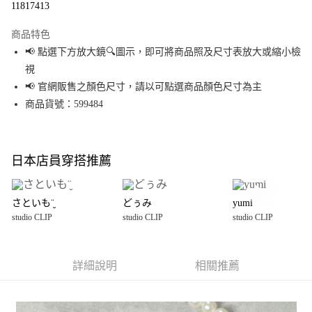
11817413
LINE Pay
商品特色
Apple Pay
📢 點選下方放大鏡🔍圖示，即可將商品照及尺寸表放大或縮小檢
視
街口支付
📢 官網販售之顏色尺寸，請以可點選商品顏色尺寸為主
悠遊付
商品貨號：599484
Google Pay
全盈+PAY
日本店員穿搭推薦
大哥付你分期
相關說明
さといも¨̮
どぅみ
yumi
【大哥付你分期使用說明】
studio CLIP
studio CLIP
studio CLIP
AFTEE先享後付
1.本服務由台灣大哥大提供，台灣大哥大用戶可立即使用無須另外申請。
2.付款方式選擇「大哥付你分期」，訂單成立後會自動跳轉到大哥付的交易
相關說明
流程，驗證手機門號後，選擇欲分期的期數、繳款截止日，確認付款後即完
【關於「AFTEE先享後付」】
成交易。
詳細說明
相關推薦
AFTEE先享後付是「在收到商品之後才付款」的支付方式。 讓您購物簡單便
運送方式
3.實際核准額度、可分期數及費用金額請依後續交易確認頁面所載為準。
利好安心！
4.訂單成立30分鐘內，如未前往確認交易或遇審核未通過，訂單將自動取
１．簡單：不需註冊會員、不需綁卡、不需儲值。
全家 取貨付款
消。如遇「轉專審核」未通過狀況，表示未達大哥付你分期系統評分，恕無
２．便利：只要手機號碼，簡訊認證，即可結帳。
法說明評估內容。