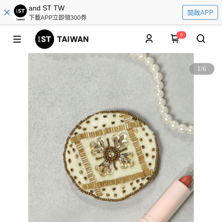
and ST TW
開啟APP
下載APP立即領300券
0
1
/
6