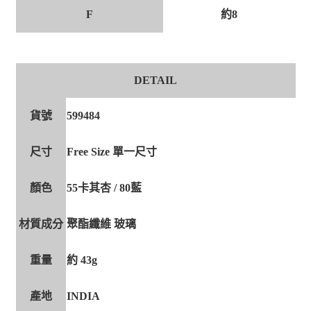
F
約8
DETAIL
貨號
599484
尺寸
Free Size 單一尺寸
顏色
55卡其杏 / 80藍
材質成分
聚酯纖維 玻璃
重量
約 43g
產地
INDIA