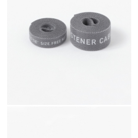
每筆NT$80，滿NT$1,500(含以上)免運費
３．安心：先確認商品／服務後，再付款。
【繳款方式說明】
1.分期款項不併入電信帳單，「大哥付你分期」於每月結算日後寄送繳費提
付款後 全家取貨
【「AFTEE先享後付」結帳流程】
醒簡訊。
１．於結帳方式選擇「AFTEE先享後付」後，將跳轉至「AFTEE先享後付」
每筆NT$80，滿NT$1,500(含以上)免運費
2.透過簡訊連結打開帳單後，可選擇「超商條碼／台灣大直營門市／銀行轉
結帳頁面，進行簡訊認證並確認金額後，即可完成結帳。
帳／街口支付／iPASS MONEY」等通路繳費。
２．訂單成立數日內，您將收到繳費通知簡訊。
7-11 取貨付款
３．收到繳費通知簡訊後14天內，點擊此簡訊中的連結，可透過四大超商／
【注意事項】
每筆NT$80，滿NT$1,500(含以上)免運費
ATM／網路銀行／等多元方式進行付款，方視為交易完成。
1.本服務係由「台灣大哥大股份有限公司」（以下簡稱本公司）所提供，讓
※ 請注意：結帳手續完成當下不需立刻繳費，但若您需要取消訂單，請聯絡
用戶於交易時，得透過本服務購買商品或服務，並由商店將買賣／分期付款
付款後 7-11取貨
購買商品的店家。未經商家同意取消之訂單仍視為有效，需透過AFTEE先享
買賣價金債權讓與本公司後，依約使用本公司帳單繳交帳款。
後付繳納相關費用。
每筆NT$80，滿NT$1,500(含以上)免運費
2.基於同意付款使用「大哥付你分期」之契約關係目的，商店將以您的個人
※ 交易是否成功請以「AFTEE先享後付 」之結帳頁面顯示為準，若有關於
資料（包含姓名、電話或地址）提供予台灣大哥大進項蒐集、處理及利用，
是否繳費成功／繳費後需取消欲退款等相關疑問，請聯繫「AFTEE先享後付
宅配
由本公司與您本人進行分期帳單所需資料之確認、核對及更正。
客戶支援中心」
https://netprotections.freshdesk.com/support/home
3.完整用戶服務條款，請詳閱以下連結：
https://oppay.tw/userRule
每筆NT$80，滿NT$1,500(含以上)免運費
【注意事項】
１．透過由恩沛科技股份有限公司提供之「AFTEE先享後付」服務完成之交
易，需依本服務之必要範圍內提供個人資料，並將交易相關給付款項請求債
權轉讓予恩沛科技股份有限公司。
２．關於個人資料處理事宜，請瀏覽以下網址：
https://aftee.tw/terms/#terms3
３．未成年的使用者請事先徵得法定代理人或監護人之同意方可使用
「AFTEE先享後付」，若未經同意申辦者引起之損失，本公司不負相關責
任。
４．使用「AFTEE先享後付」時，將依據個別帳號之用戶狀況，依本公司即
時審查核予不同之上限額度；若仍有額度不足之情形，本公司將視審查結果