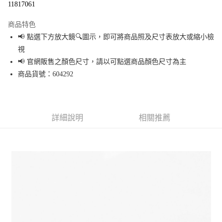
11817061
LINE Pay
商品特色
Apple Pay
📢 點選下方放大鏡🔍圖示，即可將商品照及尺寸表放大或縮小檢
視
街口支付
📢 官網販售之顏色尺寸，請以可點選商品顏色尺寸為主
悠遊付
商品貨號：604292
Google Pay
全盈+PAY
詳細說明
相關推薦
大哥付你分期
相關說明
【大哥付你分期使用說明】
AFTEE先享後付
1.本服務由台灣大哥大提供，台灣大哥大用戶可立即使用無須另外申請。
2.付款方式選擇「大哥付你分期」，訂單成立後會自動跳轉到大哥付的交易
相關說明
流程，驗證手機門號後，選擇欲分期的期數、繳款截止日，確認付款後即完
【關於「AFTEE先享後付」】
成交易。
AFTEE先享後付是「在收到商品之後才付款」的支付方式。 讓您購物簡單便
運送方式
3.實際核准額度、可分期數及費用金額請依後續交易確認頁面所載為準。
利好安心！
4.訂單成立30分鐘內，如未前往確認交易或遇審核未通過，訂單將自動取
１．簡單：不需註冊會員、不需綁卡、不需儲值。
全家 取貨付款
消。如遇「轉專審核」未通過狀況，表示未達大哥付你分期系統評分，恕無
２．便利：只要手機號碼，簡訊認證，即可結帳。
法說明評估內容。