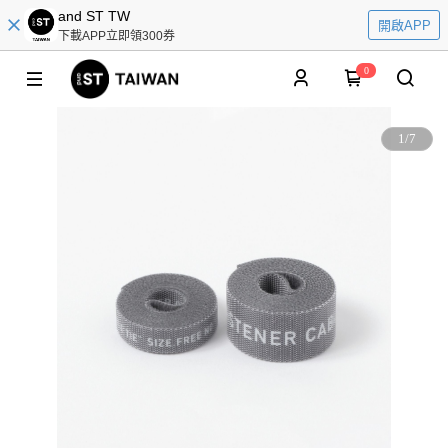
and ST TW
開啟APP
下載APP立即領300券
0
1
/
7