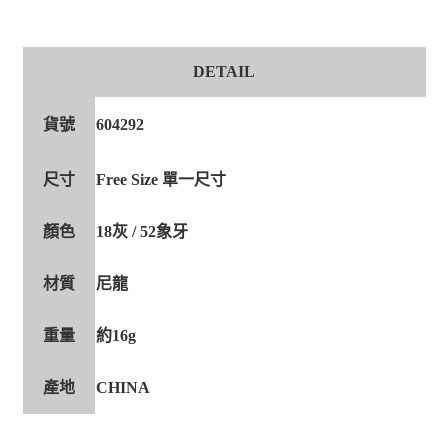
DETAIL
貨號
604292
尺寸
Free Size 單一尺寸
顏色
18灰 / 52象牙
材質
尼龍
重量
約16g
產地
CHINA