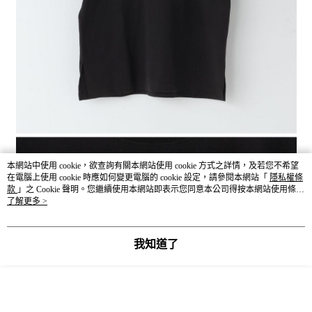
本網站中使用 cookie，欲查詢有關本網站使用 cookie 方式之詳情，及若您不希望
在電腦上使用 cookie 時應如何變更電腦的 cookie 設定，請參閱本網站「
隱私權條
款
」之 Cookie 聲明。您繼續使用本網站即表示您同意本公司得按本網站使用條款
之 Cookie 聲明使用 cookie。
了解更多 >
我知道了