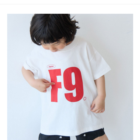
4.訂單成立30分鐘內，如未前往確認交易或遇審核未通過，訂單將自動取
１．簡單：不需註冊會員、不需綁卡、不需儲值。
全家 取貨付款
消。如遇「轉專審核」未通過狀況，表示未達大哥付你分期系統評分，恕無
２．便利：只要手機號碼，簡訊認證，即可結帳。
法說明評估內容。
每筆NT$80，滿NT$888(含以上)免運費
３．安心：先確認商品／服務後，再付款。
【繳款方式說明】
1.分期款項不併入電信帳單，「大哥付你分期」於每月結算日後寄送繳費提
付款後 全家取貨
【「AFTEE先享後付」結帳流程】
醒簡訊。
１．於結帳方式選擇「AFTEE先享後付」後，將跳轉至「AFTEE先享後付」
每筆NT$80，滿NT$888(含以上)免運費
2.透過簡訊連結打開帳單後，可選擇「超商條碼／台灣大直營門市／銀行轉
結帳頁面，進行簡訊認證並確認金額後，即可完成結帳。
帳／街口支付／iPASS MONEY」等通路繳費。
２．訂單成立數日內，您將收到繳費通知簡訊。
7-11 取貨付款
３．收到繳費通知簡訊後14天內，點擊此簡訊中的連結，可透過四大超商／
【注意事項】
每筆NT$80，滿NT$1,500(含以上)免運費
ATM／網路銀行／等多元方式進行付款，方視為交易完成。
1.本服務係由「台灣大哥大股份有限公司」（以下簡稱本公司）所提供，讓
※ 請注意：結帳手續完成當下不需立刻繳費，但若您需要取消訂單，請聯絡
用戶於交易時，得透過本服務購買商品或服務，並由商店將買賣／分期付款
付款後 7-11取貨
購買商品的店家。未經商家同意取消之訂單仍視為有效，需透過AFTEE先享
買賣價金債權讓與本公司後，依約使用本公司帳單繳交帳款。
後付繳納相關費用。
每筆NT$80，滿NT$1,500(含以上)免運費
2.基於同意付款使用「大哥付你分期」之契約關係目的，商店將以您的個人
※ 交易是否成功請以「AFTEE先享後付 」之結帳頁面顯示為準，若有關於
資料（包含姓名、電話或地址）提供予台灣大哥大進項蒐集、處理及利用，
是否繳費成功／繳費後需取消欲退款等相關疑問，請聯繫「AFTEE先享後付
宅配
由本公司與您本人進行分期帳單所需資料之確認、核對及更正。
客戶支援中心」
https://netprotections.freshdesk.com/support/home
3.完整用戶服務條款，請詳閱以下連結：
https://oppay.tw/userRule
每筆NT$80，滿NT$1,500(含以上)免運費
【注意事項】
１．透過由恩沛科技股份有限公司提供之「AFTEE先享後付」服務完成之交
易，需依本服務之必要範圍內提供個人資料，並將交易相關給付款項請求債
權轉讓予恩沛科技股份有限公司。
２．關於個人資料處理事宜，請瀏覽以下網址：
https://aftee.tw/terms/#terms3
３．未成年的使用者請事先徵得法定代理人或監護人之同意方可使用
「AFTEE先享後付」，若未經同意申辦者引起之損失，本公司不負相關責
任。