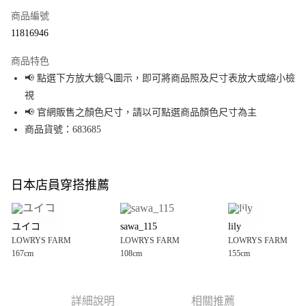
商品編號
超商取貨付款
11816946
LINE Pay
商品特色
Apple Pay
📢 點選下方放大鏡🔍圖示，即可將商品照及尺寸表放大或縮小檢
視
街口支付
📢 官網販售之顏色尺寸，請以可點選商品顏色尺寸為主
悠遊付
商品貨號：683685
Google Pay
全盈+PAY
日本店員穿搭推薦
大哥付你分期
相關說明
ユイコ
sawa_115
lily
【大哥付你分期使用說明】
LOWRYS FARM
LOWRYS FARM
LOWRYS FARM
AFTEE先享後付
1.本服務由台灣大哥大提供，台灣大哥大用戶可立即使用無須另外申請。
167cm
108cm
155cm
2.付款方式選擇「大哥付你分期」，訂單成立後會自動跳轉到大哥付的交易
相關說明
流程，驗證手機門號後，選擇欲分期的期數、繳款截止日，確認付款後即完
【關於「AFTEE先享後付」】
成交易。
AFTEE先享後付是「在收到商品之後才付款」的支付方式。 讓您購物簡單便
運送方式
3.實際核准額度、可分期數及費用金額請依後續交易確認頁面所載為準。
利好安心！
詳細說明
相關推薦