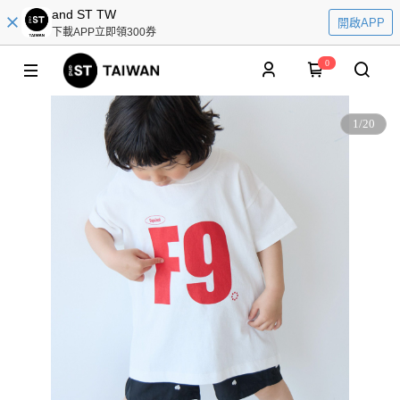
and ST TW
開啟APP
下載APP立即領300券
0
1
/
20