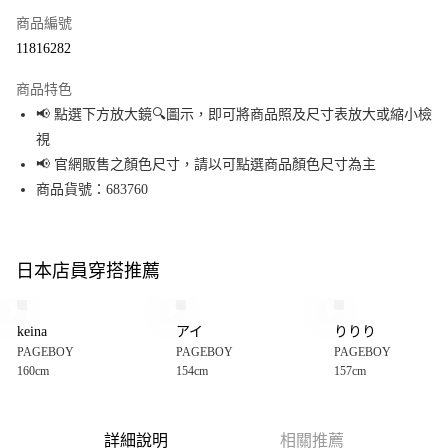
商品編號
超商取貨付款
11816282
LINE Pay
商品特色
Apple Pay
📢 點選下方放大鏡🔍圖示，即可將商品照及尺寸表放大或縮小檢
視
街口支付
📢 官網販售之顏色尺寸，請以可點選商品顏色尺寸為主
悠遊付
商品貨號：683760
Google Pay
全盈+PAY
日本店員穿搭推薦
大哥付你分期
相關說明
keina
アイ
りりり
【大哥付你分期使用說明】
PAGEBOY
PAGEBOY
PAGEBOY
AFTEE先享後付
1.本服務由台灣大哥大提供，台灣大哥大用戶可立即使用無須另外申請。
160cm
154cm
157cm
2.付款方式選擇「大哥付你分期」，訂單成立後會自動跳轉到大哥付的交易
相關說明
流程，驗證手機門號後，選擇欲分期的期數、繳款截止日，確認付款後即完
【關於「AFTEE先享後付」】
成交易。
AFTEE先享後付是「在收到商品之後才付款」的支付方式。 讓您購物簡單便
運送方式
3.實際核准額度、可分期數及費用金額請依後續交易確認頁面所載為準。
利好安心！
詳細說明
相關推薦