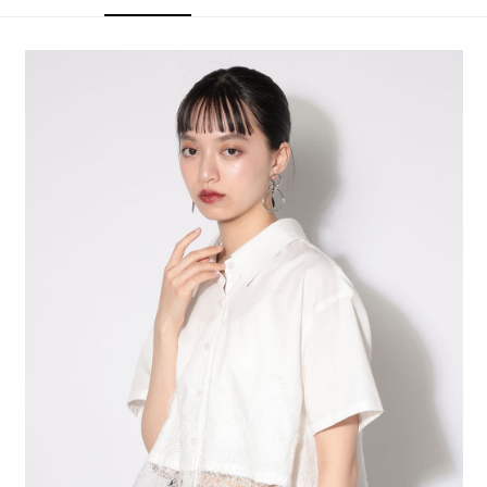
4.訂單成立30分鐘內，如未前往確認交易或遇審核未通過，訂單將自動取
１．簡單：不需註冊會員、不需綁卡、不需儲值。
全家 取貨付款
消。如遇「轉專審核」未通過狀況，表示未達大哥付你分期系統評分，恕無
２．便利：只要手機號碼，簡訊認證，即可結帳。
法說明評估內容。
每筆NT$80，滿NT$888(含以上)免運費
３．安心：先確認商品／服務後，再付款。
【繳款方式說明】
1.分期款項不併入電信帳單，「大哥付你分期」於每月結算日後寄送繳費提
付款後 全家取貨
【「AFTEE先享後付」結帳流程】
醒簡訊。
１．於結帳方式選擇「AFTEE先享後付」後，將跳轉至「AFTEE先享後付」
每筆NT$80，滿NT$888(含以上)免運費
2.透過簡訊連結打開帳單後，可選擇「超商條碼／台灣大直營門市／銀行轉
結帳頁面，進行簡訊認證並確認金額後，即可完成結帳。
帳／街口支付／iPASS MONEY」等通路繳費。
２．訂單成立數日內，您將收到繳費通知簡訊。
7-11 取貨付款
３．收到繳費通知簡訊後14天內，點擊此簡訊中的連結，可透過四大超商／
【注意事項】
每筆NT$80，滿NT$1,500(含以上)免運費
ATM／網路銀行／等多元方式進行付款，方視為交易完成。
1.本服務係由「台灣大哥大股份有限公司」（以下簡稱本公司）所提供，讓
※ 請注意：結帳手續完成當下不需立刻繳費，但若您需要取消訂單，請聯絡
用戶於交易時，得透過本服務購買商品或服務，並由商店將買賣／分期付款
付款後 7-11取貨
購買商品的店家。未經商家同意取消之訂單仍視為有效，需透過AFTEE先享
買賣價金債權讓與本公司後，依約使用本公司帳單繳交帳款。
後付繳納相關費用。
每筆NT$80，滿NT$1,500(含以上)免運費
2.基於同意付款使用「大哥付你分期」之契約關係目的，商店將以您的個人
※ 交易是否成功請以「AFTEE先享後付 」之結帳頁面顯示為準，若有關於
資料（包含姓名、電話或地址）提供予台灣大哥大進項蒐集、處理及利用，
是否繳費成功／繳費後需取消欲退款等相關疑問，請聯繫「AFTEE先享後付
宅配
由本公司與您本人進行分期帳單所需資料之確認、核對及更正。
客戶支援中心」
https://netprotections.freshdesk.com/support/home
3.完整用戶服務條款，請詳閱以下連結：
https://oppay.tw/userRule
每筆NT$80，滿NT$1,500(含以上)免運費
【注意事項】
１．透過由恩沛科技股份有限公司提供之「AFTEE先享後付」服務完成之交
易，需依本服務之必要範圍內提供個人資料，並將交易相關給付款項請求債
權轉讓予恩沛科技股份有限公司。
２．關於個人資料處理事宜，請瀏覽以下網址：
https://aftee.tw/terms/#terms3
３．未成年的使用者請事先徵得法定代理人或監護人之同意方可使用
「AFTEE先享後付」，若未經同意申辦者引起之損失，本公司不負相關責
任。