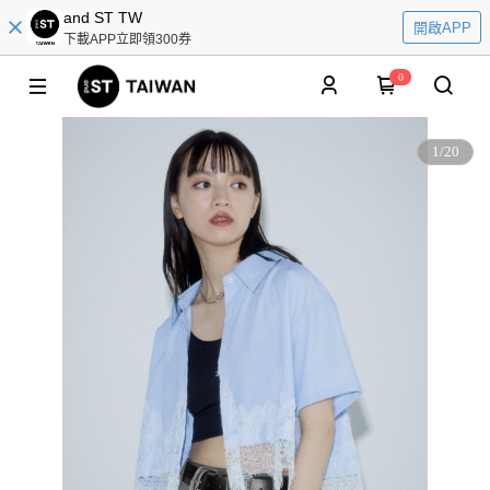
and ST TW
開啟APP
下載APP立即領300券
0
1
/
20