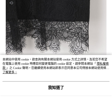
本網站中使用 cookie，欲查詢有關本網站使用 cookie 方式之詳情，及若您不希望
在電腦上使用 cookie 時應如何變更電腦的 cookie 設定，請參閱本網站「
隱私權條
款
」之 Cookie 聲明。您繼續使用本網站即表示您同意本公司得按本網站使用條款
之 Cookie 聲明使用 cookie。
了解更多 >
我知道了