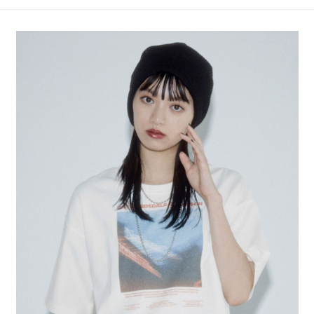
4.訂單成立30分鐘內，如未前往確認交易或遇審核未通過，訂單將自動取
１．簡單：不需註冊會員、不需綁卡、不需儲值。
全家 取貨付款
消。如遇「轉專審核」未通過狀況，表示未達大哥付你分期系統評分，恕無
２．便利：只要手機號碼，簡訊認證，即可結帳。
法說明評估內容。
每筆NT$80，滿NT$1,500(含以上)免運費
３．安心：先確認商品／服務後，再付款。
【繳款方式說明】
1.分期款項不併入電信帳單，「大哥付你分期」於每月結算日後寄送繳費提
付款後 全家取貨
【「AFTEE先享後付」結帳流程】
醒簡訊。
１．於結帳方式選擇「AFTEE先享後付」後，將跳轉至「AFTEE先享後付」
每筆NT$80，滿NT$1,500(含以上)免運費
2.透過簡訊連結打開帳單後，可選擇「超商條碼／台灣大直營門市／銀行轉
結帳頁面，進行簡訊認證並確認金額後，即可完成結帳。
帳／街口支付／iPASS MONEY」等通路繳費。
２．訂單成立數日內，您將收到繳費通知簡訊。
7-11 取貨付款
３．收到繳費通知簡訊後14天內，點擊此簡訊中的連結，可透過四大超商／
【注意事項】
每筆NT$80，滿NT$1,500(含以上)免運費
ATM／網路銀行／等多元方式進行付款，方視為交易完成。
1.本服務係由「台灣大哥大股份有限公司」（以下簡稱本公司）所提供，讓
※ 請注意：結帳手續完成當下不需立刻繳費，但若您需要取消訂單，請聯絡
用戶於交易時，得透過本服務購買商品或服務，並由商店將買賣／分期付款
付款後 7-11取貨
購買商品的店家。未經商家同意取消之訂單仍視為有效，需透過AFTEE先享
買賣價金債權讓與本公司後，依約使用本公司帳單繳交帳款。
後付繳納相關費用。
每筆NT$80，滿NT$1,500(含以上)免運費
2.基於同意付款使用「大哥付你分期」之契約關係目的，商店將以您的個人
※ 交易是否成功請以「AFTEE先享後付 」之結帳頁面顯示為準，若有關於
資料（包含姓名、電話或地址）提供予台灣大哥大進項蒐集、處理及利用，
是否繳費成功／繳費後需取消欲退款等相關疑問，請聯繫「AFTEE先享後付
宅配
由本公司與您本人進行分期帳單所需資料之確認、核對及更正。
客戶支援中心」
https://netprotections.freshdesk.com/support/home
3.完整用戶服務條款，請詳閱以下連結：
https://oppay.tw/userRule
每筆NT$80，滿NT$1,500(含以上)免運費
【注意事項】
１．透過由恩沛科技股份有限公司提供之「AFTEE先享後付」服務完成之交
易，需依本服務之必要範圍內提供個人資料，並將交易相關給付款項請求債
權轉讓予恩沛科技股份有限公司。
２．關於個人資料處理事宜，請瀏覽以下網址：
https://aftee.tw/terms/#terms3
３．未成年的使用者請事先徵得法定代理人或監護人之同意方可使用
「AFTEE先享後付」，若未經同意申辦者引起之損失，本公司不負相關責
任。