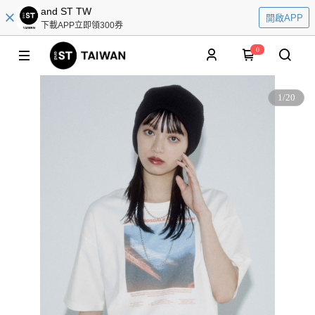
and ST TW
開啟APP
下載APP立即領300券
0
1
/
20