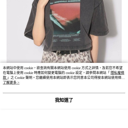
本網站中使用 cookie，欲查詢有關本網站使用 cookie 方式之詳情，及若您不希望
在電腦上使用 cookie 時應如何變更電腦的 cookie 設定，請參閱本網站「
隱私權條
款
」之 Cookie 聲明。您繼續使用本網站即表示您同意本公司得按本網站使用條款
之 Cookie 聲明使用 cookie。
了解更多 >
我知道了