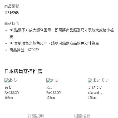
商品編號
超商取貨付款
11816268
LINE Pay
商品特色
Apple Pay
📢 點選下方放大鏡🔍圖示，即可將商品照及尺寸表放大或縮小檢
視
街口支付
📢 官網販售之顏色尺寸，請以可點選商品顏色尺寸為主
悠遊付
商品貨號：670952
Google Pay
全盈+PAY
日本店員穿搭推薦
大哥付你分期
相關說明
あち
Ruu
まいてぃ
【大哥付你分期使用說明】
PAGEBOY
PAGEBOY
niko and ...
AFTEE先享後付
1.本服務由台灣大哥大提供，台灣大哥大用戶可立即使用無須另外申請。
168cm
158cm
158cm
2.付款方式選擇「大哥付你分期」，訂單成立後會自動跳轉到大哥付的交易
相關說明
流程，驗證手機門號後，選擇欲分期的期數、繳款截止日，確認付款後即完
【關於「AFTEE先享後付」】
成交易。
AFTEE先享後付是「在收到商品之後才付款」的支付方式。 讓您購物簡單便
運送方式
3.實際核准額度、可分期數及費用金額請依後續交易確認頁面所載為準。
利好安心！
詳細說明
相關推薦