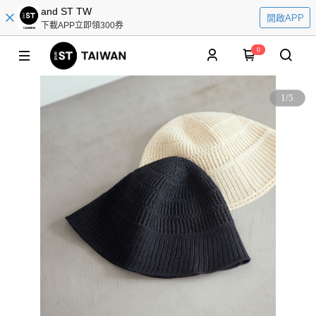
and ST TW
開啟APP
下載APP立即領300券
0
1
/
5