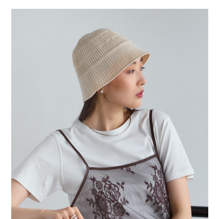
２．便利：只要手機號碼，簡訊認證，即可結帳。
法說明評估內容。
每筆NT$80，滿NT$888(含以上)免運費
３．安心：先確認商品／服務後，再付款。
【繳款方式說明】
1.分期款項不併入電信帳單，「大哥付你分期」於每月結算日後寄送繳費提
付款後 全家取貨
【「AFTEE先享後付」結帳流程】
醒簡訊。
１．於結帳方式選擇「AFTEE先享後付」後，將跳轉至「AFTEE先享後付」
每筆NT$80，滿NT$888(含以上)免運費
2.透過簡訊連結打開帳單後，可選擇「超商條碼／台灣大直營門市／銀行轉
結帳頁面，進行簡訊認證並確認金額後，即可完成結帳。
帳／街口支付／iPASS MONEY」等通路繳費。
２．訂單成立數日內，您將收到繳費通知簡訊。
7-11 取貨付款
３．收到繳費通知簡訊後14天內，點擊此簡訊中的連結，可透過四大超商／
【注意事項】
每筆NT$80，滿NT$1,500(含以上)免運費
ATM／網路銀行／等多元方式進行付款，方視為交易完成。
1.本服務係由「台灣大哥大股份有限公司」（以下簡稱本公司）所提供，讓
※ 請注意：結帳手續完成當下不需立刻繳費，但若您需要取消訂單，請聯絡
用戶於交易時，得透過本服務購買商品或服務，並由商店將買賣／分期付款
付款後 7-11取貨
購買商品的店家。未經商家同意取消之訂單仍視為有效，需透過AFTEE先享
買賣價金債權讓與本公司後，依約使用本公司帳單繳交帳款。
後付繳納相關費用。
每筆NT$80，滿NT$1,500(含以上)免運費
2.基於同意付款使用「大哥付你分期」之契約關係目的，商店將以您的個人
※ 交易是否成功請以「AFTEE先享後付 」之結帳頁面顯示為準，若有關於
資料（包含姓名、電話或地址）提供予台灣大哥大進項蒐集、處理及利用，
是否繳費成功／繳費後需取消欲退款等相關疑問，請聯繫「AFTEE先享後付
宅配
由本公司與您本人進行分期帳單所需資料之確認、核對及更正。
客戶支援中心」
https://netprotections.freshdesk.com/support/home
3.完整用戶服務條款，請詳閱以下連結：
https://oppay.tw/userRule
每筆NT$80，滿NT$1,500(含以上)免運費
【注意事項】
１．透過由恩沛科技股份有限公司提供之「AFTEE先享後付」服務完成之交
易，需依本服務之必要範圍內提供個人資料，並將交易相關給付款項請求債
權轉讓予恩沛科技股份有限公司。
２．關於個人資料處理事宜，請瀏覽以下網址：
https://aftee.tw/terms/#terms3
３．未成年的使用者請事先徵得法定代理人或監護人之同意方可使用
「AFTEE先享後付」，若未經同意申辦者引起之損失，本公司不負相關責
任。
４．使用「AFTEE先享後付」時，將依據個別帳號之用戶狀況，依本公司即