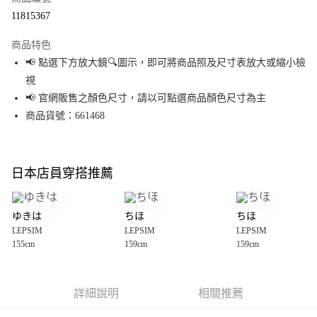
超商取貨付款
11815367
LINE Pay
商品特色
Apple Pay
📢 點選下方放大鏡🔍圖示，即可將商品照及尺寸表放大或縮小檢
視
街口支付
📢 官網販售之顏色尺寸，請以可點選商品顏色尺寸為主
悠遊付
商品貨號：661468
Google Pay
全盈+PAY
日本店員穿搭推薦
大哥付你分期
相關說明
ゆきは
ちほ
ちほ
【大哥付你分期使用說明】
LEPSIM
LEPSIM
LEPSIM
AFTEE先享後付
1.本服務由台灣大哥大提供，台灣大哥大用戶可立即使用無須另外申請。
155cm
159cm
159cm
2.付款方式選擇「大哥付你分期」，訂單成立後會自動跳轉到大哥付的交易
相關說明
流程，驗證手機門號後，選擇欲分期的期數、繳款截止日，確認付款後即完
【關於「AFTEE先享後付」】
成交易。
AFTEE先享後付是「在收到商品之後才付款」的支付方式。 讓您購物簡單便
運送方式
3.實際核准額度、可分期數及費用金額請依後續交易確認頁面所載為準。
利好安心！
詳細說明
相關推薦
4.訂單成立30分鐘內，如未前往確認交易或遇審核未通過，訂單將自動取
１．簡單：不需註冊會員、不需綁卡、不需儲值。
全家 取貨付款
消。如遇「轉專審核」未通過狀況，表示未達大哥付你分期系統評分，恕無