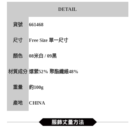
DETAIL
貨號
661468
尺寸
Free Size 單一尺寸
顏色
08米白 / 09黑
材質成分
嫘縈52% 聚酯纖維48%
重量
約100g
產地
CHINA