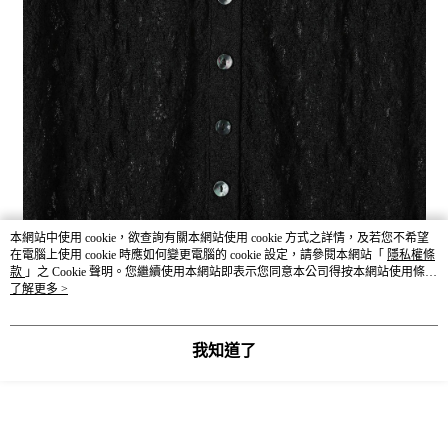
本網站中使用 cookie，欲查詢有關本網站使用 cookie 方式之詳情，及若您不希望
在電腦上使用 cookie 時應如何變更電腦的 cookie 設定，請參閱本網站「
隱私權條
商品尺寸表（公分 cm）
款
」之 Cookie 聲明。您繼續使用本網站即表示您同意本公司得按本網站使用條款
之 Cookie 聲明使用 cookie。
了解更多 >
－服飾丈量方式－依環境因素與丈量方式不同而產生些許誤差，合
理誤差範圍為3-5公分。
我知道了
SIZE
全長
肩寬
胸圍
袖長
F
61
35
79
28