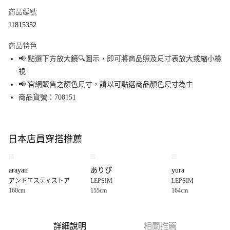
商品編號
超商取貨付款
11815352
LINE Pay
商品特色
Apple Pay
📢 點選下方放大鏡🔍圖示，即可將商品照及尺寸表放大或縮小檢
視
街口支付
📢 官網販售之顏色尺寸，請以可點選商品顏色尺寸為主
悠遊付
商品貨號：708151
Google Pay
全盈+PAY
日本店員穿搭推薦
大哥付你分期
相關說明
arayan
ありぴ
yura
【大哥付你分期使用說明】
アンドエスティストア
LEPSIM
LEPSIM
AFTEE先享後付
1.本服務由台灣大哥大提供，台灣大哥大用戶可立即使用無須另外申請。
160cm
155cm
164cm
2.付款方式選擇「大哥付你分期」，訂單成立後會自動跳轉到大哥付的交易
相關說明
流程，驗證手機門號後，選擇欲分期的期數、繳款截止日，確認付款後即完
【關於「AFTEE先享後付」】
成交易。
AFTEE先享後付是「在收到商品之後才付款」的支付方式。 讓您購物簡單便
運送方式
3.實際核准額度、可分期數及費用金額請依後續交易確認頁面所載為準。
利好安心！
詳細說明
相關推薦