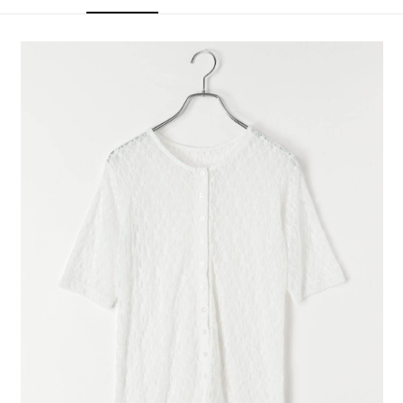
4.訂單成立30分鐘內，如未前往確認交易或遇審核未通過，訂單將自動取
１．簡單：不需註冊會員、不需綁卡、不需儲值。
全家 取貨付款
消。如遇「轉專審核」未通過狀況，表示未達大哥付你分期系統評分，恕無
２．便利：只要手機號碼，簡訊認證，即可結帳。
法說明評估內容。
每筆NT$80，滿NT$888(含以上)免運費
３．安心：先確認商品／服務後，再付款。
【繳款方式說明】
1.分期款項不併入電信帳單，「大哥付你分期」於每月結算日後寄送繳費提
付款後 全家取貨
【「AFTEE先享後付」結帳流程】
醒簡訊。
１．於結帳方式選擇「AFTEE先享後付」後，將跳轉至「AFTEE先享後付」
每筆NT$80，滿NT$888(含以上)免運費
2.透過簡訊連結打開帳單後，可選擇「超商條碼／台灣大直營門市／銀行轉
結帳頁面，進行簡訊認證並確認金額後，即可完成結帳。
帳／街口支付／iPASS MONEY」等通路繳費。
２．訂單成立數日內，您將收到繳費通知簡訊。
7-11 取貨付款
３．收到繳費通知簡訊後14天內，點擊此簡訊中的連結，可透過四大超商／
【注意事項】
每筆NT$80，滿NT$1,500(含以上)免運費
ATM／網路銀行／等多元方式進行付款，方視為交易完成。
1.本服務係由「台灣大哥大股份有限公司」（以下簡稱本公司）所提供，讓
※ 請注意：結帳手續完成當下不需立刻繳費，但若您需要取消訂單，請聯絡
用戶於交易時，得透過本服務購買商品或服務，並由商店將買賣／分期付款
付款後 7-11取貨
購買商品的店家。未經商家同意取消之訂單仍視為有效，需透過AFTEE先享
買賣價金債權讓與本公司後，依約使用本公司帳單繳交帳款。
後付繳納相關費用。
每筆NT$80，滿NT$1,500(含以上)免運費
2.基於同意付款使用「大哥付你分期」之契約關係目的，商店將以您的個人
※ 交易是否成功請以「AFTEE先享後付 」之結帳頁面顯示為準，若有關於
資料（包含姓名、電話或地址）提供予台灣大哥大進項蒐集、處理及利用，
是否繳費成功／繳費後需取消欲退款等相關疑問，請聯繫「AFTEE先享後付
宅配
由本公司與您本人進行分期帳單所需資料之確認、核對及更正。
客戶支援中心」
https://netprotections.freshdesk.com/support/home
3.完整用戶服務條款，請詳閱以下連結：
https://oppay.tw/userRule
每筆NT$80，滿NT$1,500(含以上)免運費
【注意事項】
１．透過由恩沛科技股份有限公司提供之「AFTEE先享後付」服務完成之交
易，需依本服務之必要範圍內提供個人資料，並將交易相關給付款項請求債
權轉讓予恩沛科技股份有限公司。
２．關於個人資料處理事宜，請瀏覽以下網址：
https://aftee.tw/terms/#terms3
３．未成年的使用者請事先徵得法定代理人或監護人之同意方可使用
「AFTEE先享後付」，若未經同意申辦者引起之損失，本公司不負相關責
任。