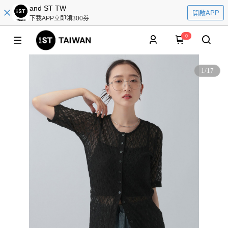
and ST TW
開啟APP
下載APP立即領300券
0
1
/
17