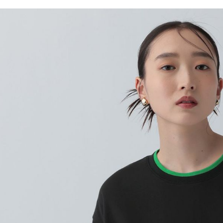
／ATM／
1.本服務
※ 請注意
每筆NT$8
用戶於交
絡購買商品
款買賣價
先享後付
付款後 7-
2.基於同
※ 交易是
每筆NT$8
資料（包
是否繳費成
用，由本
付客戶支
宅配
3.完整用
【注意事
每筆NT$8
１．透過由
交易，需
求債權轉
２．關於
３．未成
「AFTE
任。
４．使用「
即時審查
結果請求
５．嚴禁
形，恩沛
動。