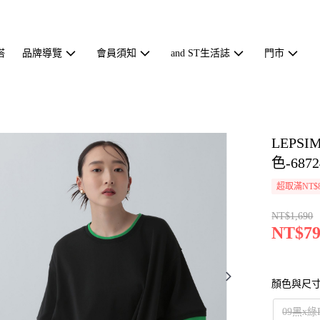
搭
品牌導覽
會員須知
and ST生活誌
門市
LEP
色-6872
超取滿NT$
NT$1,690
NT$79
顏色與尺
09黑x綠