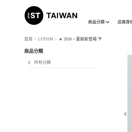
商品分類
店員穿
首頁
LEPSIM
☀️ 2026・夏裝新登場 🌴
商品分類
所有分類