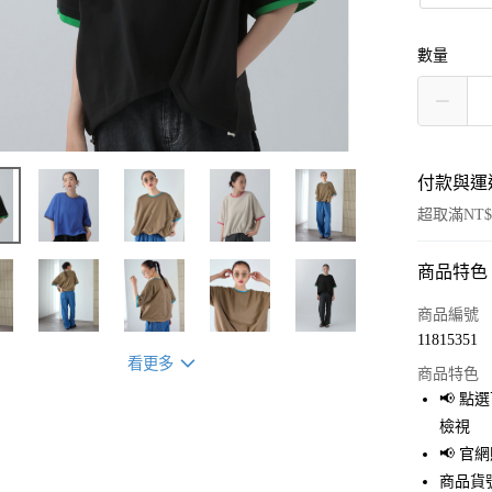
數量
付款與運
超取滿NT$
商品特色
付款方式
信用卡一
商品編號
11815351
超商取貨
看更多
商品特色
LINE Pay
📢 
檢視
Apple Pay
📢 
街口支付
商品貨號