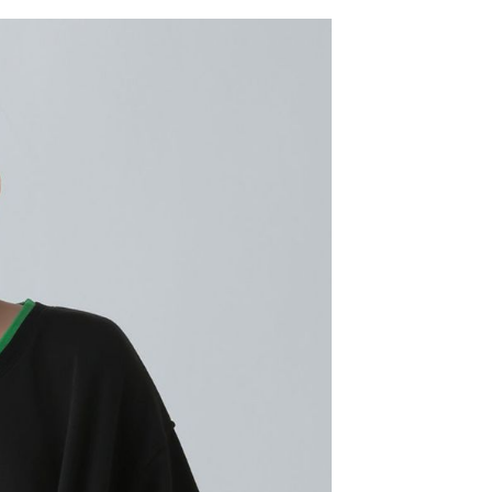
網路銀行／等多元方式進行付款，方視為交易完成。
係由「台灣大哥大股份有限公司」（以下簡稱本公司）所提供，讓
：結帳手續完成當下不需立刻繳費，但若您需要取消訂單，請聯
0，滿NT$1,500(含以上)免運費
易時，得透過本服務購買商品或服務，並由商店將買賣／分期付
的店家。未經商家同意取消之訂單仍視為有效，需透過AFTEE
金債權讓與本公司後，依約使用本公司帳單繳交帳款。
繳納相關費用。
11取貨
意付款使用「大哥付你分期」之契約關係目的，商店將以您的個人
否成功請以「AFTEE先享後付 」之結帳頁面顯示為準，若有關於
0，滿NT$1,500(含以上)免運費
含姓名、電話或地址）提供予台灣大哥大進項蒐集、處理及利
功／繳費後需取消欲退款等相關疑問，請聯繫「AFTEE先享後
公司與您本人進行分期帳單所需資料之確認、核對及更正。
援中心」
https://netprotections.freshdesk.com/support/home
戶服務條款，請詳閱以下連結：
https://oppay.tw/userRule
項】
0，滿NT$1,500(含以上)免運費
恩沛科技股份有限公司提供之「AFTEE先享後付」服務完成之
依本服務之必要範圍內提供個人資料，並將交易相關給付款項請
讓予恩沛科技股份有限公司。
個人資料處理事宜，請瀏覽以下網址：
https://aftee.tw/terms/#terms3
年的使用者請事先徵得法定代理人或監護人之同意方可使用
E先享後付」，若未經同意申辦者引起之損失，本公司不負相關責
AFTEE先享後付」時，將依據個別帳號之用戶狀況，依本公司
核予不同之上限額度；若仍有額度不足之情形，本公司將視審查
用戶進行身份認證。
一人註冊多個帳號或使用他人資訊註冊。若發現惡意使用之情
科技股份有限公司將有權停止該用戶之使用額度並採取法律行