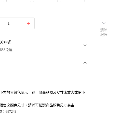
清除
紀錄
送方式
888免運
次付款
付款
點選下方放大鏡🔍圖示，即可將商品照及尺寸表放大或縮小
官網販售之顏色尺寸，請以可點選商品顏色尺寸為主
：687249