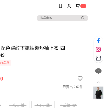
0
SIM配色羅紋下擺抽繩短袖上衣-四
49
888免運
0
已賣出：62件
寸
F
13米灰x桃F
53可可x藍F
85靛藍x黑F