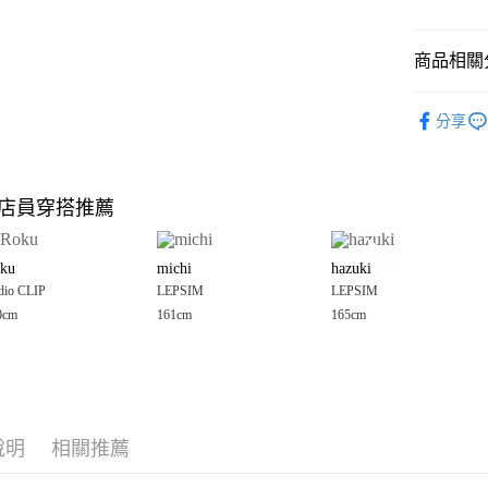
悠遊付
商品相關分
Google Pay
全盈+PAY
LEPSIM
分享
🈹 夏季 SU
大哥付你
相關說明
☀️ 2026
【大哥付
店員穿搭推薦
AFTEE先
1.本服務
女裝
上
2.付款方
相關說明
LEPSIM
流程，驗
【關於「A
ku
michi
hazuki
完成交易
AFTEE
LEPSIM
3.實際核
dio CLIP
LEPSIM
LEPSIM
便利好安
運送方式
4.訂單成
１．簡單
0cm
161cm
165cm
消。如遇
２．便利
全家 取貨
無法說明
３．安心
【繳款方
每筆NT$8
1.分期款
【「AFT
醒簡訊。
付款後 全
１．於結帳
2.透過簡
付」結帳
每筆NT$8
帳／街口支付
說明
相關推薦
２．訂單
３．收到繳
7-11 取貨
【注意事