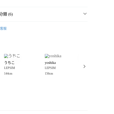
類 (6)
☀️ 2026・夏裝新登場 🌴
客服
MMER SALE ↘️
LEPSIM
分期
・夏裝新登場 🌴
LEPSIM
你分期使用說明】
享後付
由台灣大哥大提供，台灣大哥大用戶可立即使用無須另外申請。
衣
針織、毛衣
式選擇「大哥付你分期」，訂單成立後會自動跳轉到大哥付的交易
女裝
上衣
針織、毛衣
證手機門號後，選擇欲分期的期數、繳款截止日，確認付款後即
FTEE先享後付」】
。
うちこ
yoshika
mutumi
先享後付是「在收到商品之後才付款」的支付方式。 讓您購物簡單
💥SUMMER SALE↘夏季 5折起 🈹
准額度、可分期數及費用金額請依後續交易確認頁面所載為準。
LEPSIM
LEPSIM
LEPSIM
心！
立30分鐘內，如未前往確認交易或遇審核未通過，訂單將自動取
：不需註冊會員、不需綁卡、不需儲值。
144cm
156cm
160cm
「轉專審核」未通過狀況，表示未達大哥付你分期系統評分，恕
：只要手機號碼，簡訊認證，即可結帳。
付款
評估內容。
：先確認商品／服務後，再付款。
式說明】
0，滿NT$888(含以上)免運費
項不併入電信帳單，「大哥付你分期」於每月結算日後寄送繳費提
EE先享後付」結帳流程】
家取貨
方式選擇「AFTEE先享後付」後，將跳轉至「AFTEE先享後
訊連結打開帳單後，可選擇「超商條碼／台灣大直營門市／銀行轉
頁面，進行簡訊認證並確認金額後，即可完成結帳。
0，滿NT$888(含以上)免運費
／iPASS MONEY」等通路繳費。
成立數日內，您將收到繳費通知簡訊。
費通知簡訊後14天內，點擊此簡訊中的連結，可透過四大超商
付款
項】