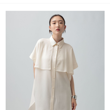
4.訂單成立30分鐘內，如未前往確認交易或遇審核未通過，訂單將自動取
１．簡單：不需註冊會員、不需綁卡、不需儲值。
全家 取貨付款
消。如遇「轉專審核」未通過狀況，表示未達大哥付你分期系統評分，恕無
２．便利：只要手機號碼，簡訊認證，即可結帳。
法說明評估內容。
每筆NT$80，滿NT$1,500(含以上)免運費
３．安心：先確認商品／服務後，再付款。
【繳款方式說明】
1.分期款項不併入電信帳單，「大哥付你分期」於每月結算日後寄送繳費提
付款後 全家取貨
【「AFTEE先享後付」結帳流程】
醒簡訊。
１．於結帳方式選擇「AFTEE先享後付」後，將跳轉至「AFTEE先享後付」
每筆NT$80，滿NT$1,500(含以上)免運費
2.透過簡訊連結打開帳單後，可選擇「超商條碼／台灣大直營門市／銀行轉
結帳頁面，進行簡訊認證並確認金額後，即可完成結帳。
帳／街口支付／iPASS MONEY」等通路繳費。
２．訂單成立數日內，您將收到繳費通知簡訊。
7-11 取貨付款
３．收到繳費通知簡訊後14天內，點擊此簡訊中的連結，可透過四大超商／
【注意事項】
每筆NT$80，滿NT$1,500(含以上)免運費
ATM／網路銀行／等多元方式進行付款，方視為交易完成。
1.本服務係由「台灣大哥大股份有限公司」（以下簡稱本公司）所提供，讓
※ 請注意：結帳手續完成當下不需立刻繳費，但若您需要取消訂單，請聯絡
用戶於交易時，得透過本服務購買商品或服務，並由商店將買賣／分期付款
付款後 7-11取貨
購買商品的店家。未經商家同意取消之訂單仍視為有效，需透過AFTEE先享
買賣價金債權讓與本公司後，依約使用本公司帳單繳交帳款。
後付繳納相關費用。
每筆NT$80，滿NT$1,500(含以上)免運費
2.基於同意付款使用「大哥付你分期」之契約關係目的，商店將以您的個人
※ 交易是否成功請以「AFTEE先享後付 」之結帳頁面顯示為準，若有關於
資料（包含姓名、電話或地址）提供予台灣大哥大進項蒐集、處理及利用，
是否繳費成功／繳費後需取消欲退款等相關疑問，請聯繫「AFTEE先享後付
宅配
由本公司與您本人進行分期帳單所需資料之確認、核對及更正。
客戶支援中心」
https://netprotections.freshdesk.com/support/home
3.完整用戶服務條款，請詳閱以下連結：
https://oppay.tw/userRule
每筆NT$80，滿NT$1,500(含以上)免運費
【注意事項】
１．透過由恩沛科技股份有限公司提供之「AFTEE先享後付」服務完成之交
易，需依本服務之必要範圍內提供個人資料，並將交易相關給付款項請求債
權轉讓予恩沛科技股份有限公司。
２．關於個人資料處理事宜，請瀏覽以下網址：
https://aftee.tw/terms/#terms3
３．未成年的使用者請事先徵得法定代理人或監護人之同意方可使用
「AFTEE先享後付」，若未經同意申辦者引起之損失，本公司不負相關責
任。