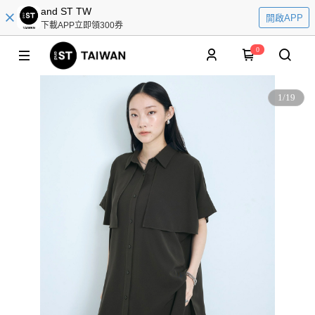
and ST TW
開啟APP
下載APP立即領300券
0
1
/
19