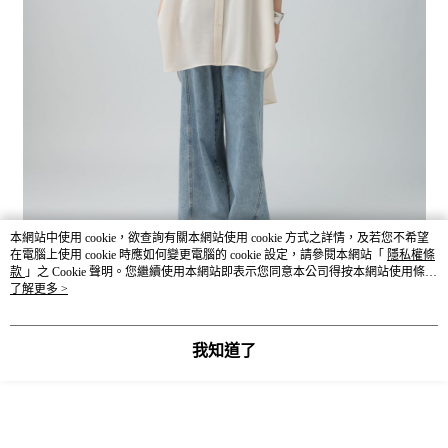
本網站中使用 cookie，欲查詢有關本網站使用 cookie 方式之詳情，及若您不希望
在電腦上使用 cookie 時應如何變更電腦的 cookie 設定，請參閱本網站「
隱私權條
款
」之 Cookie 聲明。您繼續使用本網站即表示您同意本公司得按本網站使用條款
之 Cookie 聲明使用 cookie。
了解更多 >
我知道了