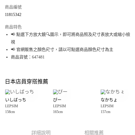
商品編號
超商取貨付款
11815342
LINE Pay
商品特色
Apple Pay
📢 點選下方放大鏡🔍圖示，即可將商品照及尺寸表放大或縮小檢
視
街口支付
📢 官網販售之顏色尺寸，請以可點選商品顏色尺寸為主
悠遊付
商品貨號：647481
Google Pay
全盈+PAY
日本店員穿搭推薦
大哥付你分期
相關說明
いしばっち
ぴー
なかちょ
【大哥付你分期使用說明】
LEPSIM
LEPSIM
LEPSIM
AFTEE先享後付
1.本服務由台灣大哥大提供，台灣大哥大用戶可立即使用無須另外申請。
158cm
165cm
157cm
2.付款方式選擇「大哥付你分期」，訂單成立後會自動跳轉到大哥付的交易
相關說明
流程，驗證手機門號後，選擇欲分期的期數、繳款截止日，確認付款後即完
【關於「AFTEE先享後付」】
成交易。
AFTEE先享後付是「在收到商品之後才付款」的支付方式。 讓您購物簡單便
運送方式
3.實際核准額度、可分期數及費用金額請依後續交易確認頁面所載為準。
利好安心！
詳細說明
相關推薦